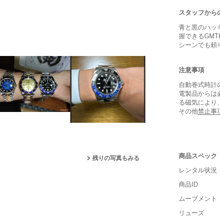
スタッフから
青と黒のハッ
握できるGM
シーンでも頼
注意事項
自動巻式時計
電製品からは
る磁気により
その他
禁止事
商品スペック
残りの写真もみる
レンタル状況
保証書
商品ID
箱
ムーブメント
リューズ