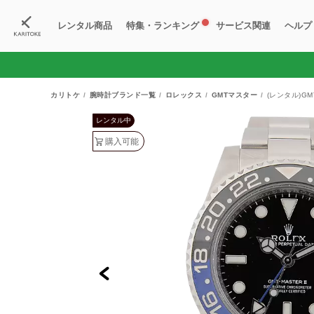
レンタル商品
特集・ランキング
サービス関連
ヘルプ
ブランド一覧
特集
すべての商品
ランキング
新入荷商品
料金プラン
ご
新
獲
カリトケ
腕時計ブランド一覧
ロレックス
GMTマスター
(レンタル)GM
レンタル中
購入可能