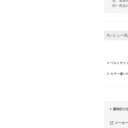
度、最新
・同一商品
#レビュー高
ベルトサイ
カラー違い
腕時計の
メーカ