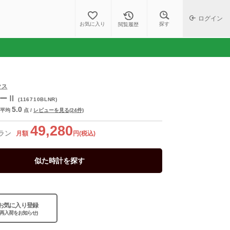
ログイン
探す
お気に入り
閲覧履歴
クス
ターⅡ
(116710BLNR)
5.0
平均
点
/
レビューを見る(24件)
49,280
ラン
月額
円(税込)
似た時計を探す
お気に入り登録
(再入荷をお知らせ)