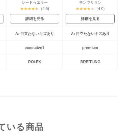
シー
シードゥエラー
モンブリラン
★
★
★
★
★
（4.5)
★
★
★
★
★
（4.0)
詳細を見る
詳細を見る
A: 目立たないキズあり
A: 目立たないキズあり
executive1
premium
ROLEX
BREITLING
ている商品