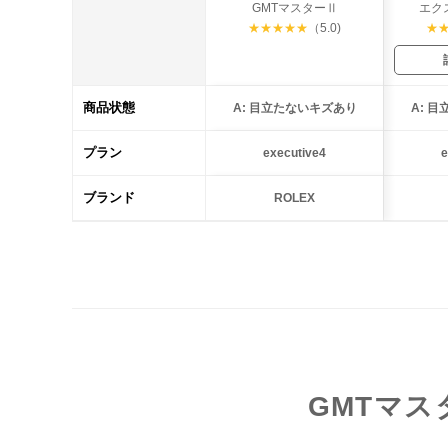
GMTマスターⅡ
エク
★
★
★
★
★
（5.0)
★
商品状態
A: 目立たないキズあり
A: 
プラン
executive4
e
ブランド
ROLEX
GMTマ