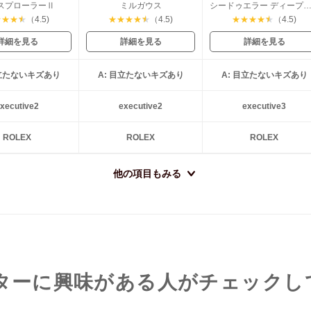
スプローラーⅡ
ミルガウス
シードゥエラー ディープ
★
★
★
★
（4.5)
★
★
★
★
★
（4.5)
★
★
★
★
★
（4.5)
詳細を見る
詳細を見る
詳細を見る
目立たないキズあり
A: 目立たないキズあり
A: 目立たないキズあり
xecutive2
executive2
executive3
ROLEX
ROLEX
ROLEX
他の項目もみる
スターに興味がある人がチェックし