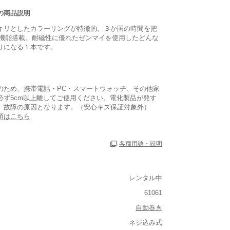
の商品説明
キリとしたカラーリングが特徴的。３か国の時間を把
T機能搭載、耐磁性に優れたゼンマイを使用したどんな
りになる１本です。
のため、携帯電話・PC・スマートウォッチ、その他家
必ず5cm以上離してご使用ください。電化製品が発す
、故障の原因となります。（安心キズ保証対象外）
項はこちら
各種用語・説明
レンタル中
あり
61061
あり
自動巻き
ネジ込み式