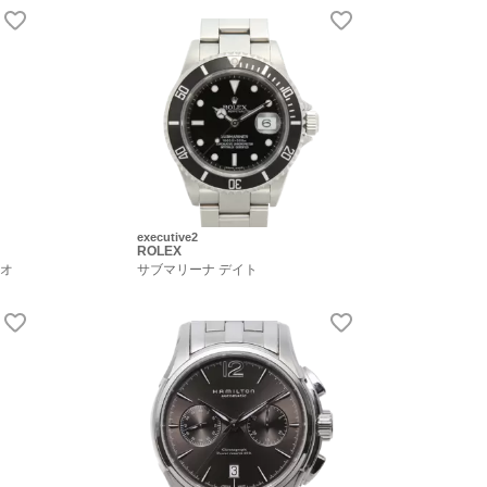
executive2
ROLEX
 オ
サブマリーナ デイト