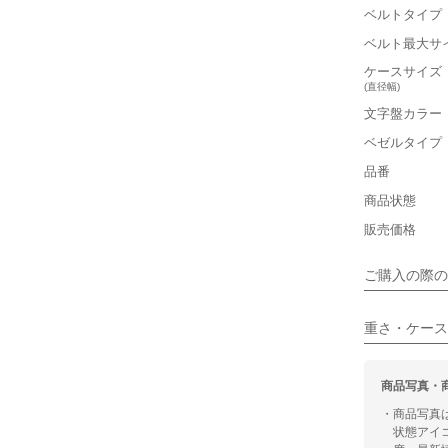
ベルトタイプ
■重さ(ベ
ベルト最大サ
軽い
ケースサイズ
(直径幅)
■ケースの
文字盤カラー
小さい
ベゼルタイプ
品番
■装飾感
商品状態
シンプル
販売価格
■向いてい
ご購入の際の
カジュアル
重さ・ケース
商品写真・
・商品写真
状態アイ