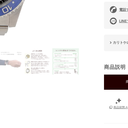
電話
LIN
カリトケ
商品説明
商品状態:A