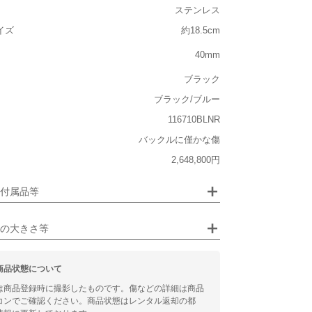
ステンレス
ルト込み)
イズ
約18.5cm
重い
40mm
大きさ
ブラック
大きい
ブラック/ブルー
116710BLNR
バックルに僅かな傷
ジュエリー
2,648,800円
るシチュエーション
画像クリックで拡大表示
付属品等
ビジネス
の大きさ等
商品状態について
は商品登録時に撮影したものです。傷などの詳細は商品
コンでご確認ください。商品状態はレンタル返却の都