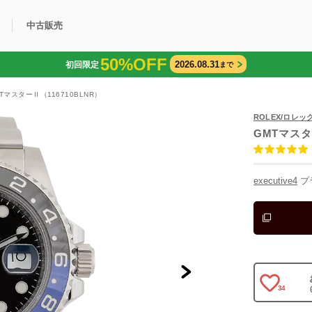
中古販売
50%OFF
2026.08.31
初回限定
まで
利用方法
規限定商品
得できるポイント
中古販売商品
Q&A
購入可能商品
カリトケとは？
ブランド一覧
中古販売について
TマスターⅡ（116710BLNR）
ROLEX/ロレッ
GMTマス
executive4
プ
34