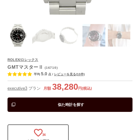
ROLEX/ロレックス
GMTマスターⅡ
(16710)
よくあるご質問
5.0
平均
点
/
レビューを見る(10件)
38,280
executive3
プラン
月額
円(税込)
似た時計を探す
34