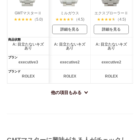
GMTマスターⅡ
ミルガウス
エクスプローラーⅡ
★
★
★
★
★
（5.0)
★
★
★
★
★
（4.5)
★
★
★
★
★
（4.5)
詳細を見る
詳細を見る
商品状態
A: 目立たないキズ
A: 目立たないキズ
A: 目立たないキズ
あり
あり
あり
プラン
executive3
executive2
executive2
ブランド
ROLEX
ROLEX
ROLEX
他の項目もみる
GMTマスターに興味がある人がチェックし