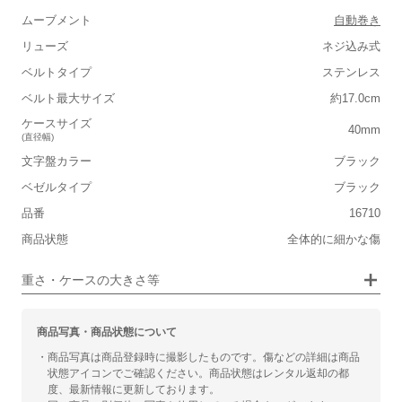
■重さ(ベルト込み)
ムーブメント
自動巻き
軽い
重い
リューズ
ネジ込み式
■ケースの大きさ
ベルトタイプ
ステンレス
ベルト最大サイズ
約17.0cm
小さい
大きい
ケースサイズ
40mm
(直径幅)
■装飾感
文字盤カラー
ブラック
シンプル
ジュエリー
ベゼルタイプ
ブラック
品番
■向いているシチュエーション
16710
商品状態
全体的に細かな傷
カジュアル
ビジネス
重さ・ケースの大きさ等
商品写真・商品状態について
・商品写真は商品登録時に撮影したものです。傷などの詳細は商品
状態アイコンでご確認ください。商品状態はレンタル返却の都
度、最新情報に更新しております。