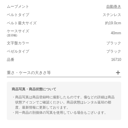
■ケースの大きさ
ムーブメント
自動巻き
ベルトタイプ
ステンレス
小さい
大きい
ベルト最大サイズ
約19.0cm
■装飾感
ケースサイズ
40mm
(直径幅)
シンプル
ジュエリー
文字盤カラー
ブラック
ベゼルタイプ
■向いているシチュエーション
ブラック
品番
16710
カジュアル
ビジネス
重さ・ケースの大きさ等
商品写真・商品状態について
・商品写真は商品登録時に撮影したものです。傷などの詳細は商品
状態アイコンでご確認ください。商品状態はレンタル返却の都
度、最新情報に更新しております。
・同一商品の別個体の写真を使用している場合もございます。