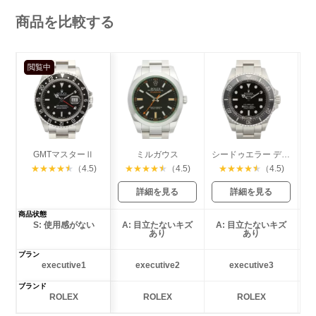
商品を比較する
閲覧中
GMTマスターⅡ
ミルガウス
シードゥエラー ディープシー
★
★
★
★
★
（4.5)
★
★
★
★
★
（4.5)
★
★
★
★
★
（4.5)
詳細を見る
詳細を見る
商品状態
S: 使用感がない
A: 目立たないキズ
A: 目立たないキズ
あり
あり
プラン
executive1
executive2
executive3
ブランド
ROLEX
ROLEX
ROLEX