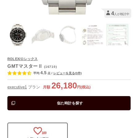
4
人が検討中
ROLEX/ロレックス
よくあるご質問
GMTマスターⅡ
(16710)
4.5
平均
点
/
レビューを見る(3件)
26,180
executive1
プラン
月額
円(税込)
似た時計を探す
169