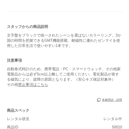
スタッフからの商品説明
文字盤をブラックで統一されたシーンを選ばないカラーリング。3か
国の時間を把握できるGMT機能搭載、耐磁性に優れたゼンマイを使
用した日常生活で使いやすい1本です。
注意事項
自動巻式時計のため、携帯電話・PC・スマートウォッチ、その他家
電製品からは必ず5cm以上離してご使用ください。電化製品が発す
る磁気により、故障の原因となります。（安心キズ保証対象外）
その他
禁止事項はこちら
各種用語・説明
商品スペック
■重さ(ベルト込み)
レンタル状況
レンタル中
軽い
重い
商品ID
50010