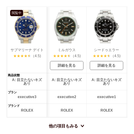
閲覧中
サブマリーナ デイト
ミルガウス
シードゥエラー
★
★
★
★
★
（4.5)
★
★
★
★
★
（4.5)
★
★
★
★
★
（4.5)
詳細を見る
詳細を見る
商品状態
A: 目立たないキズ
A: 目立たないキズ
A: 目立たないキズ
あり
あり
あり
プラン
executive3
executive2
executive1
ブランド
ROLEX
ROLEX
ROLEX
他の項目もみる