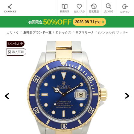
50%OFF
2026.08.31
初回限定
まで
カリトケ
腕時計ブランド一覧
ロレックス
サブマリーナ
(レンタル)サブマリーナ 
レンタル中
購入可能