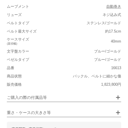
ムーブメント
自動巻き
リューズ
ネジ込み式
ベルトタイプ
ステンレス/ゴールド
■重さ(ベルト込み)
ベルト最大サイズ
約17.5cm
軽い
重い
ケースサイズ
40mm
(直径幅)
■ケースの大きさ
文字盤カラー
ブルー/ゴールド
小さい
大きい
ベゼルタイプ
ブルー/ゴールド
品番
16613
保証書
なし
■装飾感
商品状態
バックル、ベルトに細かな傷
箱
なし
シンプル
ジュエリー
販売価格
1,823,800円
■向いているシチュエーション
ご購入の際の付属品等
カジュアル
ビジネス
重さ・ケースの大きさ等