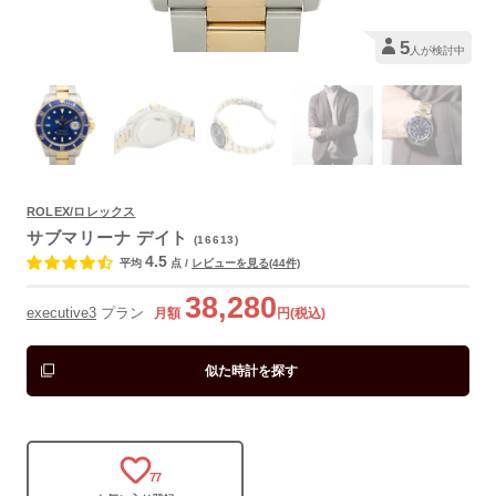
5
人が検討中
ROLEX/ロレックス
サブマリーナ デイト
(16613)
よくあるご質問
4.5
平均
点
/
レビューを見る(44件)
38,280
executive3
プラン
月額
円(税込)
似た時計を探す
77