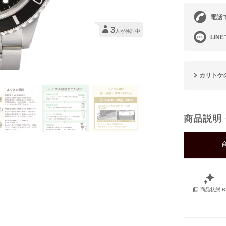
電話
3
人が検討中
LIN
カリトケ
商品説明
商品状態:B