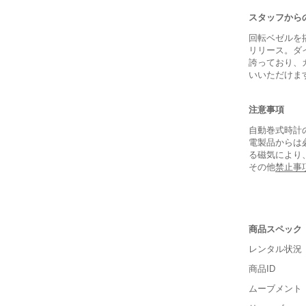
スタッフから
回転ベゼルを
リリース。ダ
誇っており、
いいただけま
注意事項
自動巻式時計
電製品からは
る磁気により
その他
禁止事
商品スペック
レンタル状況
商品ID
ムーブメント