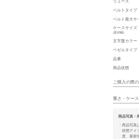
リューズ
■重さ(ベ
ベルトタイプ
軽い
ベルト最大サ
■ケースの
ケースサイズ
(直径幅)
小さい
文字盤カラー
ベゼルタイプ
保証書
■装飾感
品番
箱
シンプル
商品状態
■向いてい
ご購入の際の
カジュアル
重さ・ケース
商品写真・
・商品写真
状態アイ
度、最新