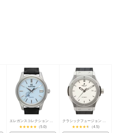
エレガンスコレクション スプリングドライブ
クラシックフュージョン チタニウム
★
★
★
★
★
（5.0)
★
★
★
★
★
（4.5)