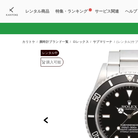
レンタル商品
特集・ランキング
サービス関連
ヘルプ
ブランド一覧
特集
すべての商品
ランキング
新入荷商品
料金プラン
ご
新
獲
カリトケ
腕時計ブランド一覧
ロレックス
サブマリーナ
(レンタル)サブ
レンタル中
購入可能