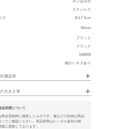
ネジ込み式
ルト込み)
ステンレス
重い
イズ
約17.5cm
大きさ
40mm
大きい
ブラック
ブラック
なし
168000
なし
ジュエリー
細かいキズあり
るシチュエーション
付属品等
ビジネス
の大きさ等
商品状態について
は商品登録時に撮影したものです。傷などの詳細は商品
コンでご確認ください。商品状態はレンタル返却の都
情報に更新しております。