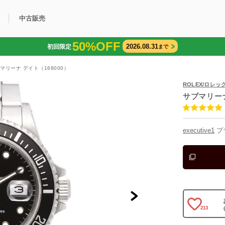
中古販売
50%OFF
2026.08.31
初回限定
まで
利用方法
規限定商品
得できるポイント
中古販売商品
Q&A
購入可能商品
カリトケとは？
ブランド一覧
中古販売について
マリーナ デイト（168000）
ROLEX/ロレッ
サブマリー
executive1
プ
213