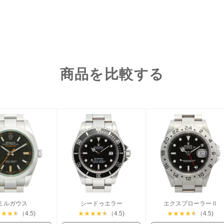
商品を比較する
ミルガウス
シードゥエラー
エクスプローラーⅡ
★
★
★
★
（4.5)
★
★
★
★
★
（4.5)
★
★
★
★
★
（4.5)