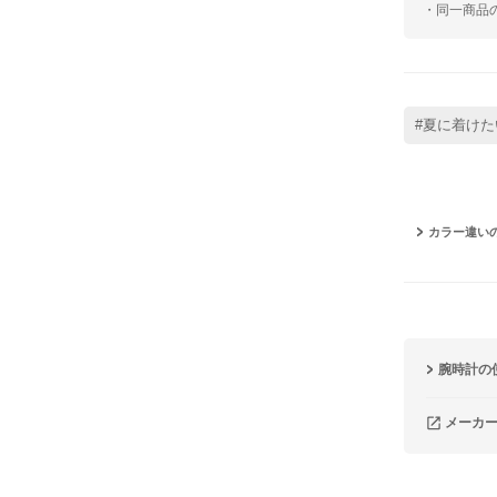
・同一商品
#夏に着けた
カラー違い
腕時計の
メーカ