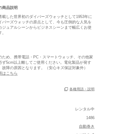
の商品説明
搭載した世界初のダイバーズウォッチとして1953年に
イバーズウォッチの原点として、今も圧倒的な人気を
カジュアルシーンからビジネスシーンまで幅広くお使
す。
のため、携帯電話・PC・スマートウォッチ、その他家
必ず5cm以上離してご使用ください。電化製品が発す
、故障の原因となります。（安心キズ保証対象外）
項はこちら
各種用語・説明
レンタル中
1486
自動巻き