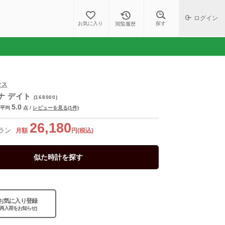
ログイン
探す
お気に入り
閲覧履歴
クス
ナ デイト
(168000)
5.0
平均
点
/
レビューを見る(1件)
26,180
ラン
月額
円(税込)
似た時計を探す
お気に入り登録
(再入荷をお知らせ)