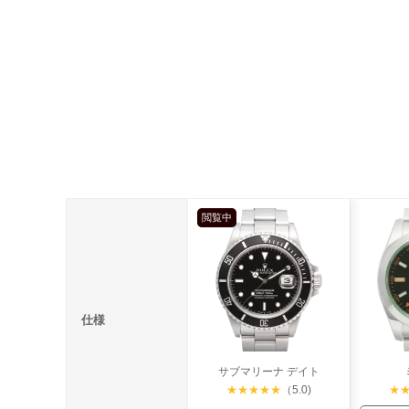
閲覧中
仕様
サブマリーナ デイト
★
★
★
★
★
（5.0)
★