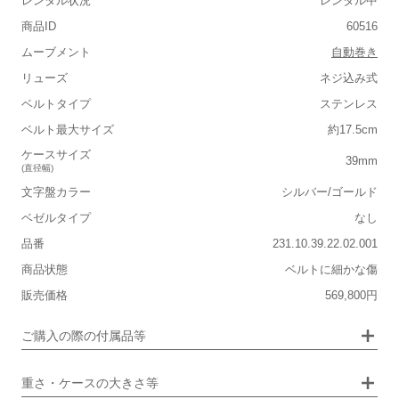
レンタル状況
レンタル中
箱
あり
商品ID
60516
ムーブメント
自動巻き
リューズ
ネジ込み式
ベルトタイプ
ステンレス
■重さ(ベルト込み)
ベルト最大サイズ
約17.5cm
軽い
重い
ケースサイズ
39mm
(直径幅)
■ケースの大きさ
文字盤カラー
シルバー/ゴールド
小さい
大きい
ベゼルタイプ
なし
品番
231.10.39.22.02.001
■装飾感
商品状態
ベルトに細かな傷
シンプル
ジュエリー
販売価格
569,800円
■向いているシチュエーション
画像タップで拡大表示
ご購入の際の付属品等
カジュアル
ビジネス
重さ・ケースの大きさ等