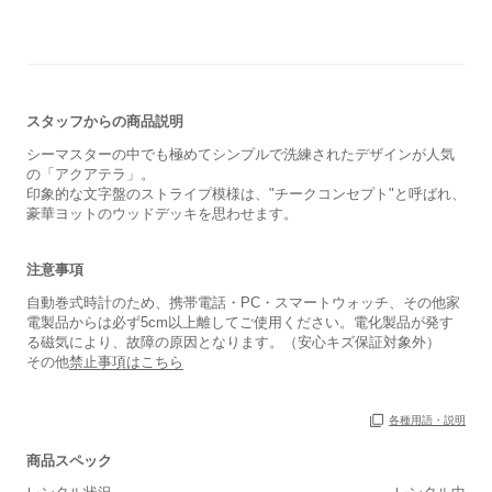
スタッフからの商品説明
シーマスターの中でも極めてシンプルで洗練されたデザインが人気
の「アクアテラ」。
印象的な文字盤のストライプ模様は、"チークコンセプト"と呼ばれ、
豪華ヨットのウッドデッキを思わせます。
注意事項
自動巻式時計のため、携帯電話・PC・スマートウォッチ、その他家
電製品からは必ず5cm以上離してご使用ください。電化製品が発す
る磁気により、故障の原因となります。（安心キズ保証対象外）
その他
禁止事項はこちら
各種用語・説明
商品スペック
保証書
あり