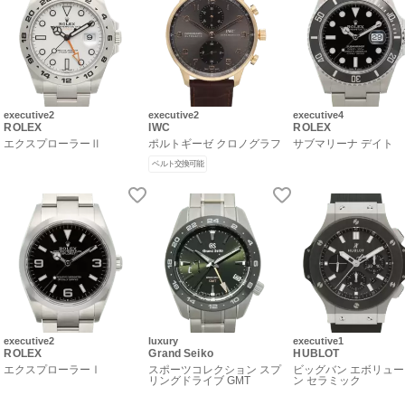
executive2
executive2
executive4
ROLEX
IWC
ROLEX
エクスプローラーⅡ
ポルトギーゼ クロノグラフ
サブマリーナ デイト
ベルト交換可能
executive2
luxury
executive1
ROLEX
Grand Seiko
HUBLOT
エクスプローラーⅠ
スポーツコレクション スプ
ビッグバン エボリュ
リングドライブ GMT
ン セラミック