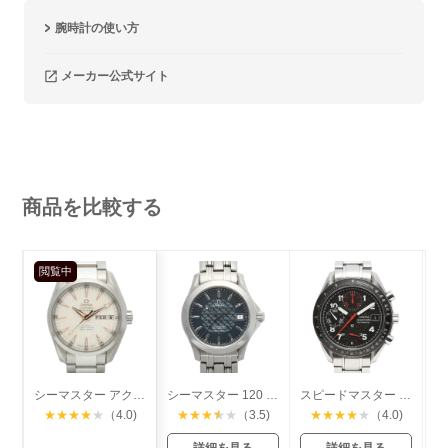
腕時計の使い方
メーカー公式サイト
商品を比較する
閲覧中
シーマスター アクアテラ コーアクシャル アニュアルカレンダー
シーマスター 120 ジャックマイヨールモデル
スピードマスター マーク40 デイト
★
★
★
★
★
（4.0)
★
★
★
★
★
（3.5)
★
★
★
★
★
（4.0)
詳細を見る
詳細を見る