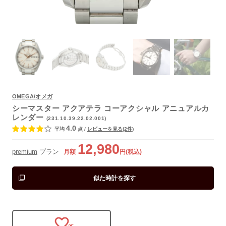
よくあるご質問
OMEGA/オメガ
シーマスター アクアテラ コーアクシャル アニュアルカ
レンダー
(231.10.39.22.02.001)
4.0
平均
点
/
レビューを見る(2件)
12,980
premium
プラン
月額
円(税込)
似た時計を探す