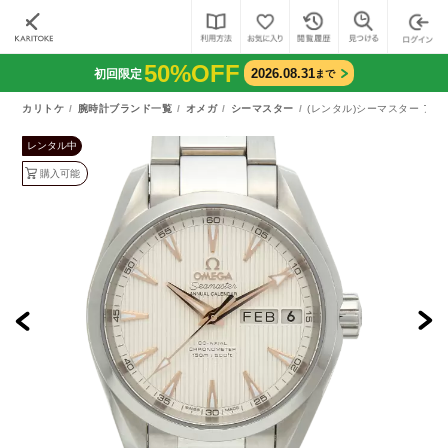
50%OFF
2026.08.31
初回限定
まで
カリトケ
腕時計ブランド一覧
オメガ
シーマスター
(レンタル)シーマスター アクア
レンタル中
購入可能