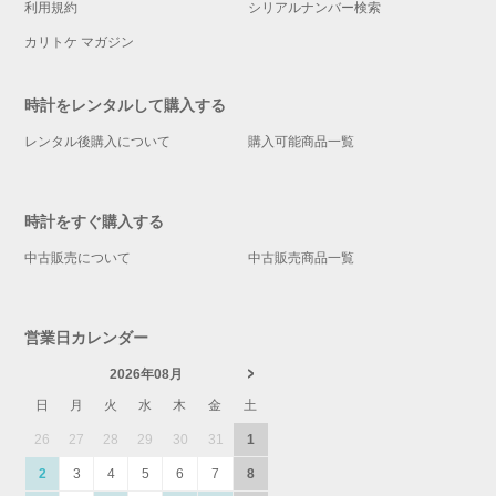
利用規約
シリアルナンバー検索
カリトケ マガジン
時計をレンタルして購入する
レンタル後購入について
購入可能商品一覧
時計をすぐ購入する
中古販売について
中古販売商品一覧
営業日カレンダー
2026年08月
日
月
火
水
木
金
土
26
27
28
29
30
31
1
2
3
4
5
6
7
8