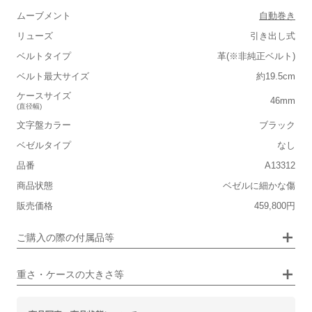
ムーブメント
自動巻き
リューズ
引き出し式
ベルトタイプ
革(※非純正ベルト)
■重さ(ベルト込み)
ベルト最大サイズ
約19.5cm
軽い
重い
ケースサイズ
46mm
(直径幅)
■ケースの大きさ
文字盤カラー
ブラック
小さい
大きい
ベゼルタイプ
なし
品番
A13312
■装飾感
保証書
なし
商品状態
ベゼルに細かな傷
シンプル
ジュエリー
箱
なし
販売価格
459,800円
■向いているシチュエーション
ご購入の際の付属品等
カジュアル
ビジネス
重さ・ケースの大きさ等