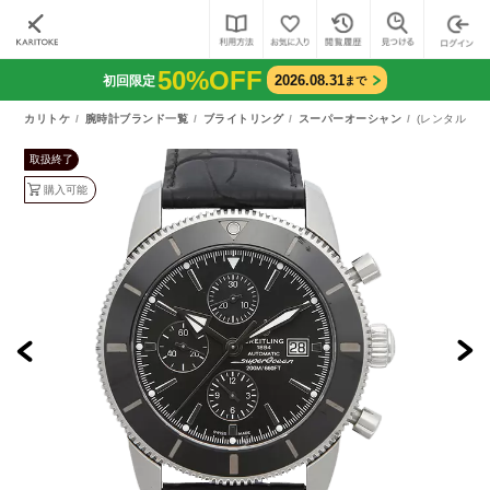
50%OFF
2026.08.31
初回限定
まで
カリトケ
腕時計ブランド一覧
ブライトリング
スーパーオーシャン
(レンタル)ス
取扱終了
購入可能