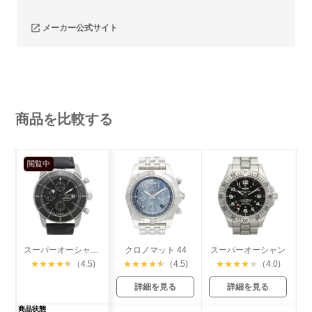
メーカー公式サイト
商品を比較する
閲覧中
スーパーオーシャン ヘリテージⅡ クロノグラフ
クロノマット 44
スーパーオーシャン
★
★
★
★
★
（4.5)
★
★
★
★
★
（4.5)
★
★
★
★
★
（4.0)
詳細を見る
詳細を見る
商品状態