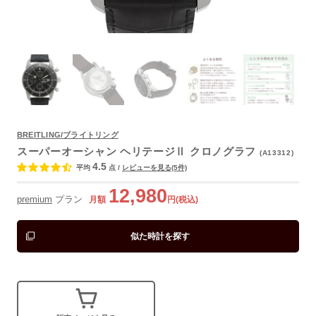
よくあるご質問
BREITLING/ブライトリング
スーパーオーシャン ヘリテージⅡ クロノグラフ
(A13312)
4.5
平均
点
/
レビューを見る(5件)
12,980
premium
プラン
月額
円(税込)
似た時計を探す