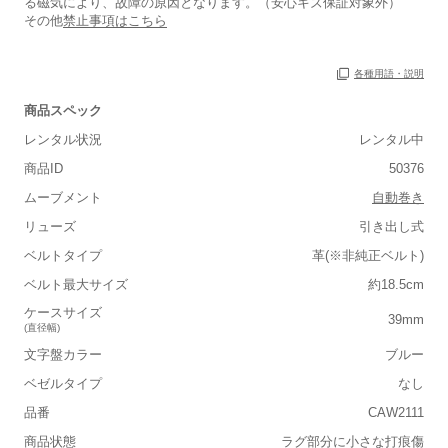
る磁気により、故障の原因となります。（安心キズ保証対象外）
その他
禁止事項はこちら
各種用語・説明
保証書
あり
商品スペック
箱
あり
レンタル状況
レンタル中
商品ID
50376
ムーブメント
自動巻き
リューズ
引き出し式
ベルトタイプ
革(※非純正ベルト)
■重さ(ベルト込み)
ベルト最大サイズ
約18.5cm
軽い
重い
ケースサイズ
39mm
(直径幅)
■ケースの大きさ
文字盤カラー
ブルー
小さい
大きい
ベゼルタイプ
なし
品番
CAW2111
■装飾感
商品状態
ラグ部分に小さな打痕傷