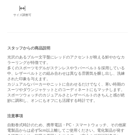
サイズ調整可
スタッフからの商品説明
光沢のあるブルー文字盤にレッドのアクセントが映える鮮やかなカ
ラーリングが特徴です。
多くのスポーツモデルがステンレスやラバーベルトを採用している
中、レザーベルトとの組み合わせは異なる雰囲気を醸し出し、洗練
された印象を与えます。
カジュアルなパーカーやニットに合わせるだけでなく、寒い時期の
スーツやダウンジャケットとのコーディネートにもマッチします。
スポーツウォッチのカジュアルさとレザーベルトのきちんと感が絶
妙に調和し、オンにもオフにも活躍する時計です。
注意事項
自動巻式時計のため、携帯電話・PC・スマートウォッチ、その他家
電製品からは必ず5cm以上離してご使用ください。電化製品が発す