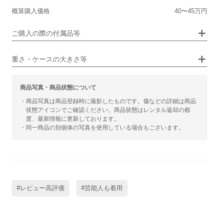
シンプル
ジュエリー
概算購入価格
40〜45万円
■向いているシチュエーション
画像タップで拡大表示
ご購入の際の付属品等
カジュアル
ビジネス
重さ・ケースの大きさ等
商品写真・商品状態について
・商品写真は商品登録時に撮影したものです。傷などの詳細は商品
状態アイコンでご確認ください。商品状態はレンタル返却の都
度、最新情報に更新しております。
・同一商品の別個体の写真を使用している場合もございます。
#レビュー高評価
#芸能人も着用