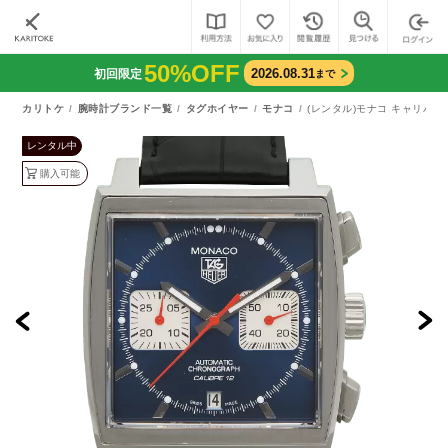
50%OFF
2026.08.31
初回限定
まで
カリトケ
腕時計ブランド一覧
タグホイヤー
モナコ
(レンタル)モナコ キャリバー
レンタル中
購入可能