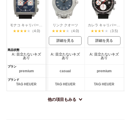
モナコ キャリバー12 クロノグラフ スティーブマックイーン
リンク クオーツ
カレラ キャリバー16 クロノグラフ
★
★
★
★
★
（4.0)
★
★
★
★
★
（4.0)
★
★
★
★
★
（3.5)
詳細を見る
詳細を見る
商品状態
A: 目立たないキズ
A: 目立たないキズ
A: 目立たないキズ
あり
あり
あり
プラン
premium
casual
premium
ブランド
TAG HEUER
TAG HEUER
TAG HEUER
他の項目もみる