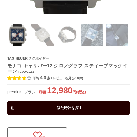
TAG HEUER/タグホイヤー
よくあるご質問
モナコ キャリバー12 クロノグラフ スティーブマックイ
ーン
(CAW2111)
4.0
平均
点
/
レビューを見る(10件)
12,980
premium
プラン
月額
円(税込)
似た時計を探す