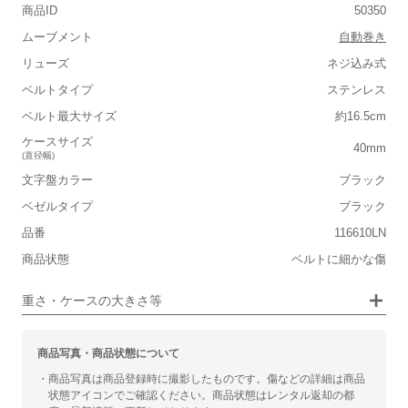
商品ID
50350
■重さ(ベルト込み)
ムーブメント
自動巻き
軽い
重い
リューズ
ネジ込み式
■ケースの大きさ
ベルトタイプ
ステンレス
ベルト最大サイズ
約16.5cm
小さい
大きい
ケースサイズ
40mm
(直径幅)
■装飾感
文字盤カラー
ブラック
シンプル
ジュエリー
ベゼルタイプ
ブラック
品番
■向いているシチュエーション
116610LN
商品状態
ベルトに細かな傷
カジュアル
ビジネス
重さ・ケースの大きさ等
商品写真・商品状態について
・商品写真は商品登録時に撮影したものです。傷などの詳細は商品
状態アイコンでご確認ください。商品状態はレンタル返却の都