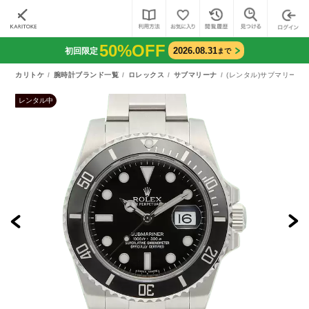
50%OFF
2026.08.31
初回限定
まで
カリトケ
腕時計ブランド一覧
ロレックス
サブマリーナ
(レンタル)サブマリーナ デ
レンタル中