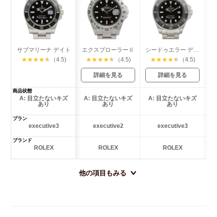
サブマリーナ デイト
エクスプローラーⅡ
シードゥエラー ディープシー
★
★
★
★
★
（4.5)
★
★
★
★
★
（4.5)
★
★
★
★
★
（4.5)
詳細を見る
詳細を見る
商品状態
A: 目立たないキズ
A: 目立たないキズ
A: 目立たないキズ
あり
あり
あり
プラン
executive3
executive2
executive3
ブランド
ROLEX
ROLEX
ROLEX
他の項目もみる