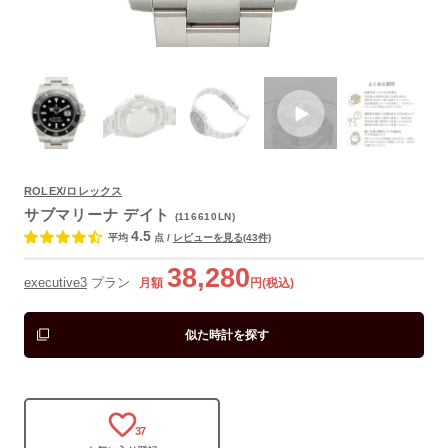
ROLEX/ロレックス
サブマリーナ デイト
(116610LN)
よくあるご質問
4.5
平均
点
/
レビューを見る(43件)
38,280
executive3
プラン
月額
円(税込)
似た時計を探す
37