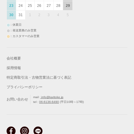
23
24
25
26
27
28
29
30
31
1
2
3
4
5
：休業日
：発送業務のみ営業
：カスタマーのみ営業
会社概要
採用情報
特定商取引法・古物営業法に基づく表記
プライバシーポリシー
mail :
info@karitoke.jp
お問い合わせ
tel :
06-6136-6490
(平日10時～17時)
戻る
最初から