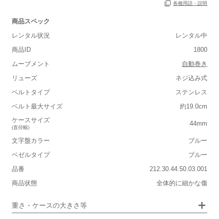
各種用語・説明
商品スペック
レンタル状況
レンタル中
商品ID
1800
■重さ(ベルト込み)
ムーブメント
自動巻き
軽い
重い
リューズ
ネジ込み式
■ケースの大きさ
ベルトタイプ
ステンレス
ベルト最大サイズ
約19.0cm
小さい
大きい
ケースサイズ
44mm
(直径幅)
■装飾感
文字盤カラー
ブルー
シンプル
ジュエリー
ベゼルタイプ
ブルー
品番
■向いているシチュエーション
212.30.44.50.03.001
商品状態
全体的に細かな傷
カジュアル
ビジネス
重さ・ケースの大きさ等