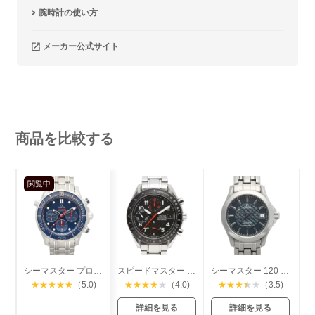
腕時計の使い方
メーカー公式サイト
商品を比較する
閲覧中
シーマスター プロダイバー300 クロノグラフ
スピードマスター マーク40 デイト
シーマスター 120 ジャックマイヨールモデル
★
★
★
★
★
（5.0)
★
★
★
★
★
（4.0)
★
★
★
★
★
（3.5)
詳細を見る
詳細を見る