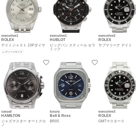
executive1
executive1
executive2
ROLEX
HUBLOT
ROLEX
デイトジャスト 10Pダイヤ
ビッグバン スティール セラ
サブマリーナ デイト
ミック
レディースサイズ
casual
luxury
executive3
HAMILTON
Bell & Ross
ROLEX
ジャズマスター オートクロ
BR05
GMTマスターⅡ
ノ