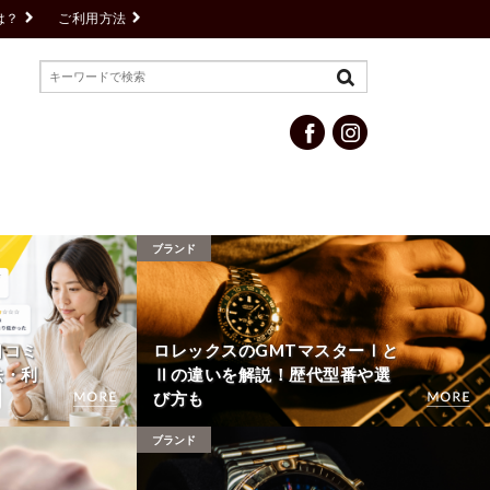
は？
ご利用方法
ブランド
口コミ
ロレックスのGMTマスターⅠと
法・利
Ⅱの違いを解説！歴代型番や選
び方も
ブランド