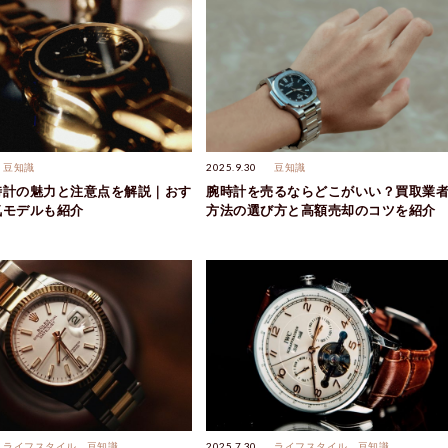
豆知識
2025.9.30
豆知識
時計の魅力と注意点を解説｜おす
腕時計を売るならどこがいい？買取業
気モデルも紹介
方法の選び方と高額売却のコツを紹介
ライフスタイル
豆知識
2025.7.30
ライフスタイル
豆知識