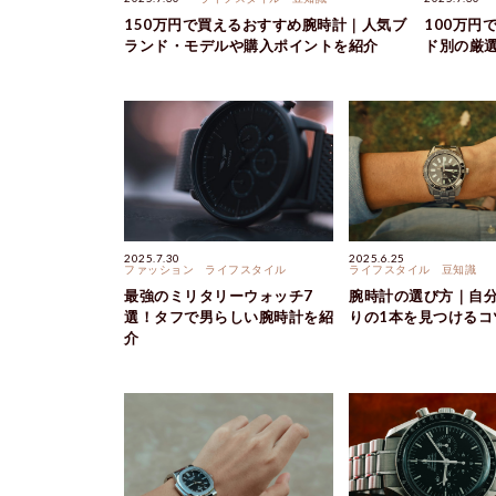
150万円で買えるおすすめ腕時計｜人気ブ
100万円
ランド・モデルや購入ポイントを紹介
ド別の厳
2025.7.30
2025.6.25
ファッション
ライフスタイル
ライフスタイル
豆知識
最強のミリタリーウォッチ7
腕時計の選び方｜自
選！タフで男らしい腕時計を紹
りの1本を見つけるコ
介