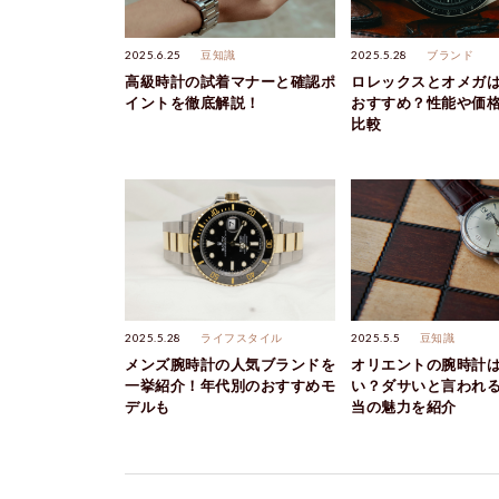
2025.6.25
豆知識
2025.5.28
ブランド
高級時計の試着マナーと確認ポ
ロレックスとオメガ
イントを徹底解説！
おすすめ？性能や価
比較
2025.5.28
ライフスタイル
2025.5.5
豆知識
メンズ腕時計の人気ブランドを
オリエントの腕時計
一挙紹介！年代別のおすすめモ
い？ダサいと言われ
デルも
当の魅力を紹介