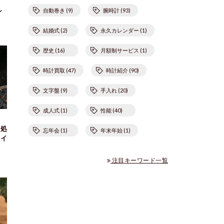
自動巻き (9)
腕時計 (93)
ン
結婚式 (2)
永久カレンダー (1)
歴史 (16)
月額制サービス (1)
時計買取 (47)
時計紹介 (90)
文字盤 (9)
手入れ (20)
成人式 (1)
性能 (40)
対処
忘年会 (1)
年末年始 (1)
ポイ
注目キーワード一覧