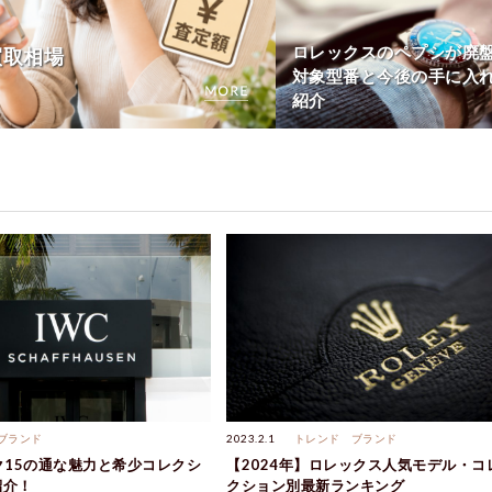
ロレックスのペプシが廃
買取相場
対象型番と今後の手に入
紹介
ブランド
2023.2.1
トレンド
ブランド
ク15の通な魅力と希少コレクシ
【2024年】ロレックス人気モデル・コ
紹介！
クション別最新ランキング