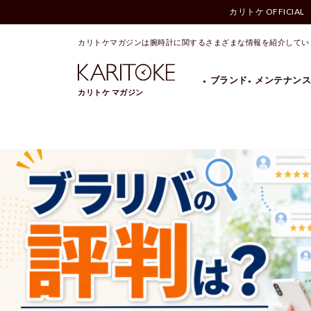
カリトケ OFFICIAL
KARITOKEマガジン
»
Page 3
カリトケマガジンは腕時計に関するさまざまな情報を紹介してい
ブランド
メンテナンス
カリトケ マガジン
BREITLING
Cartier
HAMILTON
HERMES
OMEGA
PANERAI