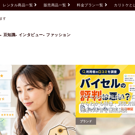
レンタル商品一覧
販売商品一覧
料金プラン一覧
カリトケと
ます
豆知識
インタビュー
ファッション
Grand Seiko
GUCCI
HUBLOT
IWC
ROLEX
TAG HEUER
バイセルの評判は悪い？
からわかる特徴・買取方
用者の本音を徹底解説
ブランド