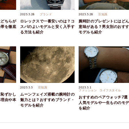
2025.5.28
ブランド
2025.5.28
豆知識
はどちらが
ロレックスで一番安いのは？コ
腕時計のプレゼントにはど
格帯を徹底
スパのよいモデルと安く入手す
意味がある？男女別のおす
る方法も紹介
モデルも紹介
2025.5.5
豆知識
2025.5.1
ファッション
ライフスタイル
は恥ずかし
ムーンフェイズ搭載の腕時計の
おすすめのペアウォッチ7選
る理由や本
魅力とは？おすすめブランド・
人気モデルや一生もののモ
モデルを紹介
を紹介