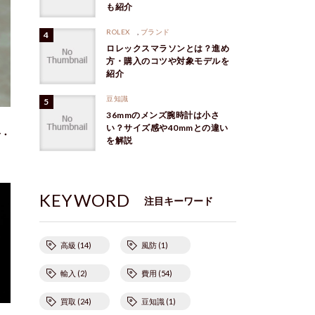
も紹介
ROLEX
,
ブランド
ロレックスマラソンとは？進め
方・購入のコツや対象モデルを
紹介
豆知識
36mmのメンズ腕時計は小さ
い？サイズ感や40mmとの違い
者・
を解説
KEYWORD
注目キーワード
高級 (14)
風防 (1)
輸入 (2)
費用 (54)
買取 (24)
豆知識 (1)