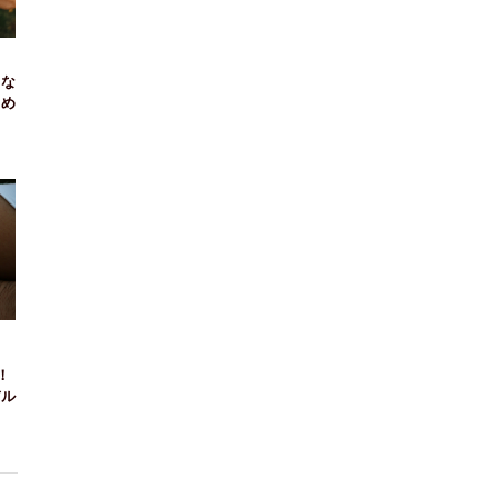
んな
すめ
！
デル