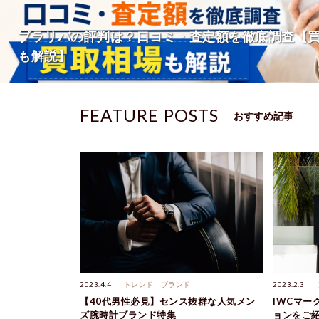
ブラリバの評判は？口コミ・査定額を徹底調査【
も解説】
FEATURE POSTS
おすすめ記事
2023.4.4
トレンド
ブランド
2023.2.3
【40代男性必見】センス抜群な人気メン
IWCマー
ズ腕時計ブランド特集
ョンをご