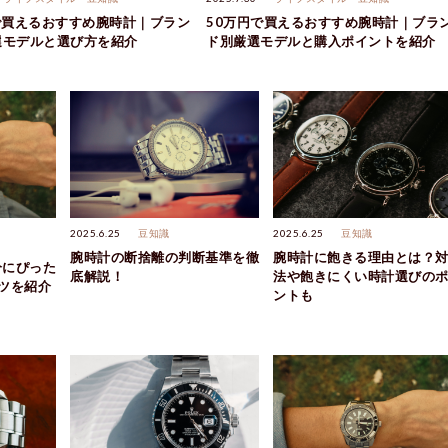
で買えるおすすめ腕時計｜ブラン
50万円で買えるおすすめ腕時計｜ブラ
選モデルと選び方を紹介
ド別厳選モデルと購入ポイントを紹介
2025.6.25
豆知識
2025.6.25
豆知識
腕時計の断捨離の判断基準を徹
腕時計に飽きる理由とは？
分にぴった
底解説！
法や飽きにくい時計選びの
ツを紹介
ントも