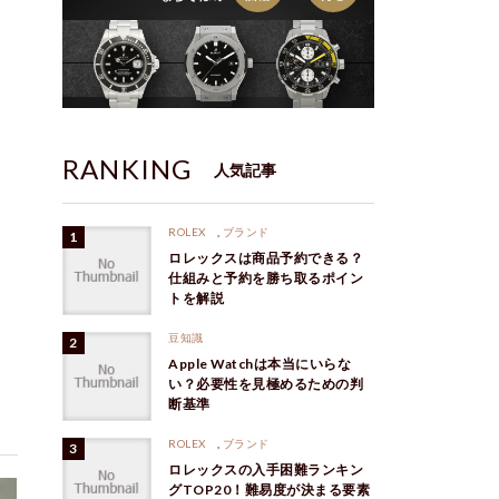
RANKING
人気記事
ROLEX
,
ブランド
ロレックスは商品予約できる？
仕組みと予約を勝ち取るポイン
トを解説
豆知識
Apple Watchは本当にいらな
い？必要性を見極めるための判
断基準
ROLEX
,
ブランド
ロレックスの入手困難ランキン
グTOP20！難易度が決まる要素