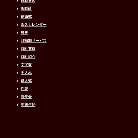
自動巻き
腕時計
結婚式
永久カレンダー
歴史
月額制サービス
時計買取
時計紹介
文字盤
手入れ
成人式
性能
忘年会
年末年始