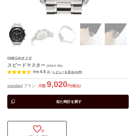
OMEGA/オメガ
よくあるご質問
スピードマスター
(3510.50)
4.5
平均
点
/
レビューを見る(24件)
9,020
standard
プラン
月額
円(税込)
似た時計を探す
37