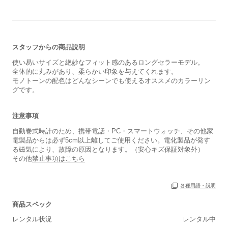
スタッフからの商品説明
使い易いサイズと絶妙なフィット感のあるロングセラーモデル。
全体的に丸みがあり、柔らかい印象を与えてくれます。
モノトーンの配色はどんなシーンでも使えるオススメのカラーリン
グです。
注意事項
自動巻式時計のため、携帯電話・PC・スマートウォッチ、その他家
電製品からは必ず5cm以上離してご使用ください。電化製品が発す
る磁気により、故障の原因となります。（安心キズ保証対象外）
その他
禁止事項はこちら
各種用語・説明
商品スペック
保証書
なし
レンタル状況
レンタル中
箱
あり