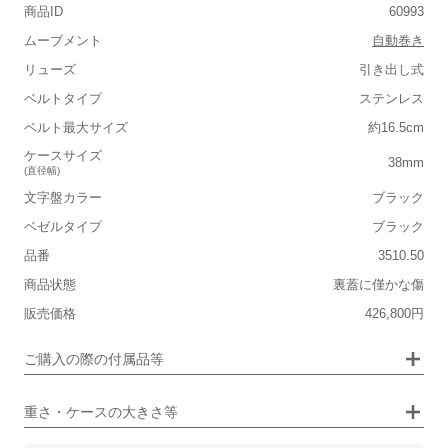
商品ID
60993
ムーブメント
自動巻き
リューズ
引き出し式
ベルトタイプ
ステンレス
■重さ(ベルト込み)
ベルト最大サイズ
約16.5cm
軽い
重い
ケースサイズ
38mm
(直径幅)
■ケースの大きさ
文字盤カラー
ブラック
小さい
大きい
ベゼルタイプ
ブラック
品番
3510.50
■装飾感
商品状態
裏蓋に僅かな傷
シンプル
ジュエリー
販売価格
426,800円
■向いているシチュエーション
画像タップで拡大表示
ご購入の際の付属品等
カジュアル
ビジネス
重さ・ケースの大きさ等