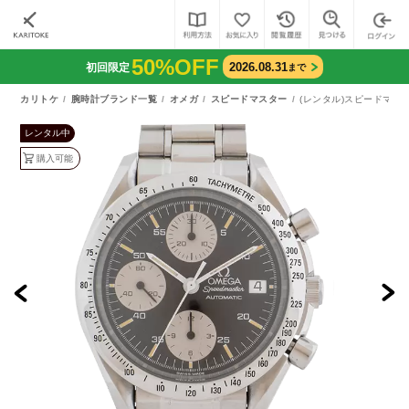
50%OFF
2026.08.31
初回限定
まで
カリトケ
腕時計ブランド一覧
オメガ
スピードマスター
(レンタル)スピードマスタ
レンタル中
購入可能