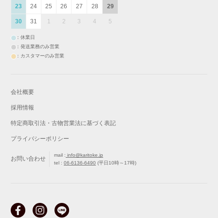
23
24
25
26
27
28
29
30
31
1
2
3
4
5
：休業日
：発送業務のみ営業
：カスタマーのみ営業
会社概要
採用情報
特定商取引法・古物営業法に基づく表記
プライバシーポリシー
mail :
info@karitoke.jp
お問い合わせ
tel :
06-6136-6490
(平日10時～17時)
戻る
最初から