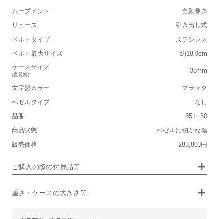
ムーブメント
自動巻き
リューズ
引き出し式
ベルトタイプ
ステンレス
■重さ(ベルト込み)
ベルト最大サイズ
約18.0cm
軽い
重い
ケースサイズ
38mm
(直径幅)
■ケースの大きさ
文字盤カラー
ブラック
小さい
大きい
ベゼルタイプ
なし
品番
3511.50
保証書
なし
■装飾感
商品状態
ベゼルに細かな傷
箱
なし
シンプル
ジュエリー
販売価格
283,800円
■向いているシチュエーション
ご購入の際の付属品等
カジュアル
ビジネス
重さ・ケースの大きさ等