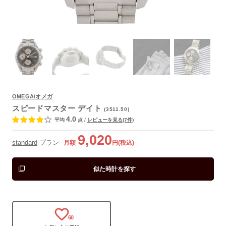
よくあるご質問
OMEGA/オメガ
スピードマスター デイト
(3511.50)
4.0
平均
点
/
レビューを見る(7件)
9,020
standard
プラン
月額
円(税込)
似た時計を探す
60