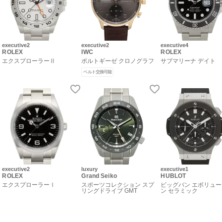
executive2
executive2
executive4
ROLEX
IWC
ROLEX
エクスプローラーⅡ
ポルトギーゼ クロノグラフ
サブマリーナ デイト
ベルト交換可能
executive2
luxury
executive1
ROLEX
Grand Seiko
HUBLOT
エクスプローラーⅠ
スポーツコレクション スプ
ビッグバン エボリュ
リングドライブ GMT
ン セラミック