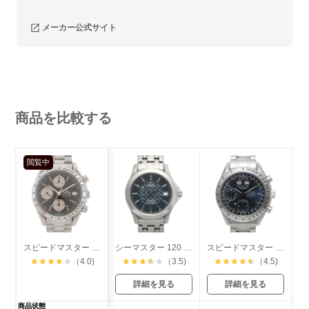
メーカー公式サイト
商品を比較する
閲覧中
スピードマスター デイト
シーマスター 120 ジャックマイヨールモデル
スピードマスター トリプルカレンダー
★
★
★
★
★
（4.0)
★
★
★
★
★
（3.5)
★
★
★
★
★
（4.5)
詳細を見る
詳細を見る
商品状態