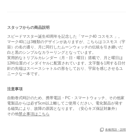
スタッフからの商品説明
スピードマスター誕生40周年を記念した「マーク40 コスモス 」。
マーク40には3種類のデザインがありますが、こちらはコスモス（宇
宙）の名の通り、月に同行したムーンウォッチの伝統を引き継いだ
白と黒のシンプルなカラーリングとなっています。
実用的なトリプルカレンダー（月・日・曜日）搭載で、月と曜日は
12時位置のインダイヤルに配置されています。文字盤を1周する日付
針の先端はスペースシャトルの形をしており、宇宙を感じさせるユ
ニークな一本です。
注意事項
自動巻式時計のため、携帯電話・PC・スマートウォッチ、その他家
電製品からは必ず5cm以上離してご使用ください。電化製品が発す
る磁気により、故障の原因となります。（安心キズ保証対象外）
その他
禁止事項はこちら
各種用語・説明