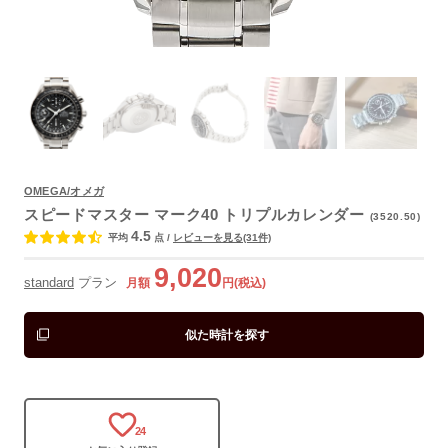
OMEGA/オメガ
よくあるご質問
スピードマスター マーク40 トリプルカレンダー
(3520.50)
4.5
平均
点
/
レビューを見る(31件)
9,020
standard
プラン
月額
円(税込)
似た時計を探す
24