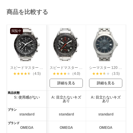
商品を比較する
閲覧中
スピードマスター マーク40 トリプルカレンダー
スピードマスター マーク40 デイト
シーマスター 120 ジャックマイヨールモデル
★
★
★
★
★
（4.5)
★
★
★
★
★
（4.0)
★
★
★
★
★
（3.5)
詳細を見る
詳細を見る
商品状態
S: 使用感がない
A: 目立たないキズ
A: 目立たないキズ
あり
あり
プラン
standard
standard
standard
ブランド
OMEGA
OMEGA
OMEGA