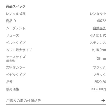
商品スペック
レンタル状況
レンタル中
商品ID
60782
ムーブメント
自動巻き
リューズ
引き出し式
■重さ(ベルト込み)
ベルトタイプ
ステンレス
軽い
重い
ベルト最大サイズ
約18.0cm
■ケースの大きさ
ケースサイズ
38mm
(直径幅)
小さい
大きい
文字盤カラー
ブラック
保証書
なし
ベゼルタイプ
ブラック
■装飾感
箱
なし
品番
3520.50
シンプル
ジュエリー
販売価格
338,800円
■向いているシチュエーション
ご購入の際の付属品等
カジュアル
ビジネス