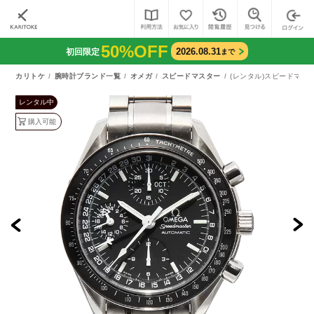
50%OFF
2026.08.31
初回限定
まで
カリトケ
腕時計ブランド一覧
オメガ
スピードマスター
(レンタル)スピードマスタ
レンタル中
購入可能