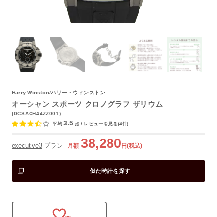
よくあるご質問
Harry Winston/ハリー・ウィンストン
オーシャン スポーツ クロノグラフ ザリウム
(OCSACH44ZZ001)
3.5
平均
点
/
レビューを見る(4件)
38,280
executive3
プラン
月額
円(税込)
似た時計を探す