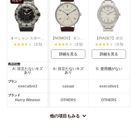
閲覧中
オーシャン スポーツ クロノグラフ ザリウム
【NOMOS】 タンジェント
【PIAGET】ポロ
★
★
★
★
★
（3.5)
★
★
★
★
★
（3.5)
★
★
★
★
★
（3.5)
詳細を見る
詳細を見る
商品状態
A: 目立たないキズ
A: 目立たないキズ
S: 使用感がない
あり
あり
プラン
executive3
casual
executive1
ブランド
Harry Winston
OTHERS
OTHERS
他の項目もみる