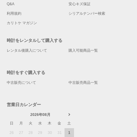
Q&A
安心キズ保証
利用規約
シリアルナンバー検索
カリトケ マガジン
時計をレンタルして購入する
レンタル後購入について
購入可能商品一覧
時計をすぐ購入する
中古販売について
中古販売商品一覧
営業日カレンダー
2026年08月
日
月
火
水
木
金
土
26
27
28
29
30
31
1