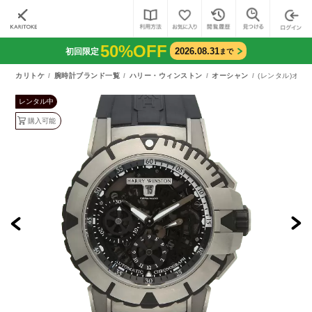
50%OFF
2026.08.31
初回限定
まで
カリトケ
腕時計ブランド一覧
ハリー・ウィンストン
オーシャン
(レンタル)オー
レンタル中
購入可能