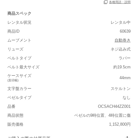
各種用語・説明
商品スペック
保証書
あり
レンタル状況
レンタル中
箱
あり
商品ID
60639
ムーブメント
自動巻き
リューズ
ネジ込み式
ベルトタイプ
ラバー
■重さ(ベルト込み)
ベルト最大サイズ
約19.5cm
軽い
重い
ケースサイズ
44mm
(直径幅)
■ケースの大きさ
文字盤カラー
スケルトン
小さい
大きい
ベゼルタイプ
なし
品番
OCSACH44ZZ001
■装飾感
商品状態
ベゼルの9時位置、4時位置に傷
シンプル
ジュエリー
販売価格
1,152,800円
■向いているシチュエーション
画像タップで拡大表示