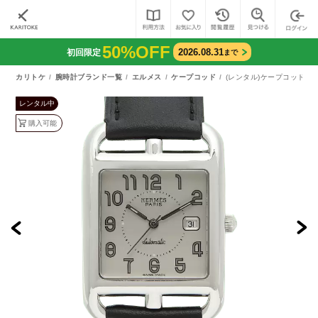
50%OFF
2026.08.31
初回限定
まで
カリトケ
腕時計ブランド一覧
エルメス
ケープコッド
(レンタル)ケープコッド オー
レンタル中
購入可能