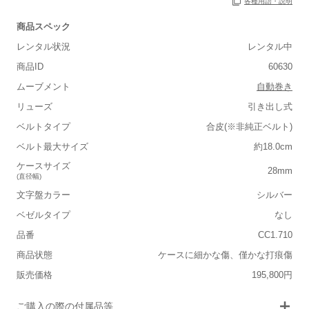
各種用語・説明
商品スペック
保証書
なし
レンタル状況
レンタル中
箱
なし
商品ID
60630
ムーブメント
自動巻き
リューズ
引き出し式
ベルトタイプ
合皮(※非純正ベルト)
■重さ(ベルト込み)
ベルト最大サイズ
約18.0cm
軽い
重い
ケースサイズ
28mm
(直径幅)
■ケースの大きさ
文字盤カラー
シルバー
小さい
大きい
ベゼルタイプ
なし
品番
CC1.710
■装飾感
商品状態
ケースに細かな傷、僅かな打痕傷
シンプル
ジュエリー
販売価格
195,800円
■向いているシチュエーション
画像タップで拡大表示
ご購入の際の付属品等