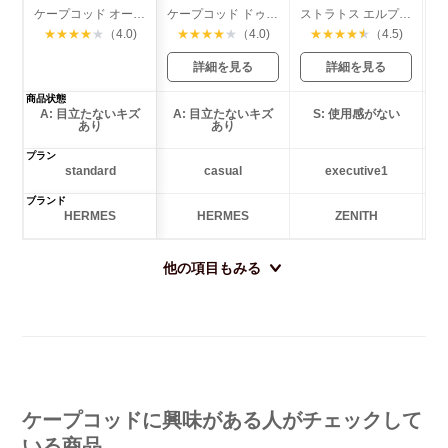
ケープコッド オートマチック
ケープコッド ドゥーゾーン
ストラトス エルプリメロ フライバック クロノグラフ デイト
★
★
★
★
★
（4.0)
★
★
★
★
★
（4.0)
★
★
★
★
★
（4.5)
詳細を見る
詳細を見る
商品状態
A: 目立たないキズ
A: 目立たないキズ
S: 使用感がない
あり
あり
プラン
standard
casual
executive1
ブランド
HERMES
HERMES
ZENITH
他の項目もみる
ケープコッドに興味がある人がチェックして
いる商品