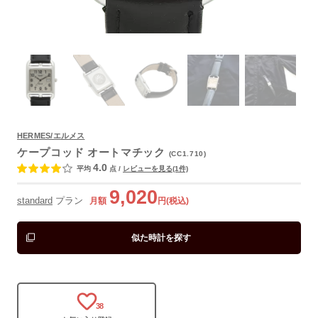
よくあるご質問
HERMES/エルメス
ケープコッド オートマチック
(CC1.710)
4.0
平均
点
/
レビューを見る(1件)
9,020
standard
プラン
月額
円(税込)
似た時計を探す
38