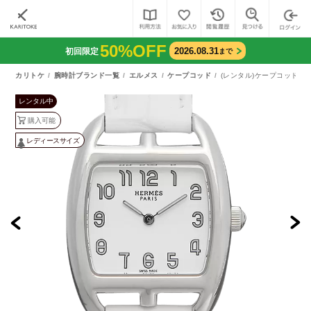
50%OFF
2026.08.31
初回限定
まで
カリトケ
腕時計ブランド一覧
エルメス
ケープコッド
(レンタル)ケープコッド トノ
レンタル中
購入可能
レディースサイズ