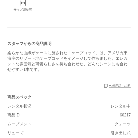
サイズ調整可
スタッフからの商品説明
柔らかな曲線がケースに施された「ケープコッド」は、アメリカ東
海岸のリゾート地ケープコッドをイメージして作らました。エレガ
ントな雰囲気と可愛らしさを持ち合わせた、どんなシーンにも合わ
せやすい1本です。
各種用語・説明
商品スペック
レンタル状況
レンタル中
商品ID
60217
ムーブメント
クォーツ
リューズ
引き出し式
■重さ(ベルト込み)