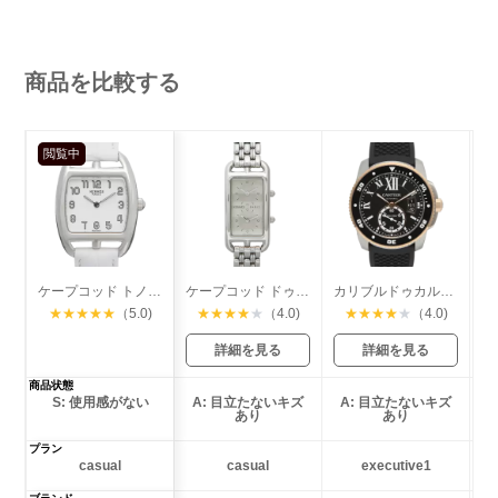
商品を比較する
閲覧中
ケープコッド トノー レディース
ケープコッド ドゥーゾーン
カリブルドゥカルティエ ダイバー
★
★
★
★
★
（5.0)
★
★
★
★
★
（4.0)
★
★
★
★
★
（4.0)
詳細を見る
詳細を見る
商品状態
S: 使用感がない
A: 目立たないキズ
A: 目立たないキズ
あり
あり
プラン
casual
casual
executive1