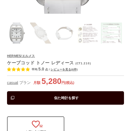
よくあるご質問
HERMES/エルメス
ケープコッド トノー レディース
(CT1.210)
5.0
平均
点
/
レビューを見る(4件)
5,280
casual
プラン
月額
円(税込)
似た時計を探す
52