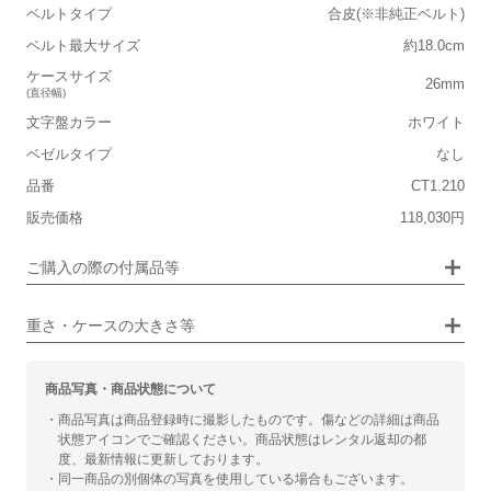
ベルトタイプ
合皮(※非純正ベルト)
軽い
重い
ベルト最大サイズ
約18.0cm
■ケースの大きさ
ケースサイズ
26mm
(直径幅)
小さい
大きい
文字盤カラー
ホワイト
ベゼルタイプ
なし
■装飾感
保証書
なし
品番
CT1.210
シンプル
ジュエリー
箱
なし
販売価格
118,030円
■向いているシチュエーション
ご購入の際の付属品等
カジュアル
ビジネス
重さ・ケースの大きさ等
商品写真・商品状態について
・商品写真は商品登録時に撮影したものです。傷などの詳細は商品
状態アイコンでご確認ください。商品状態はレンタル返却の都
度、最新情報に更新しております。
・同一商品の別個体の写真を使用している場合もございます。