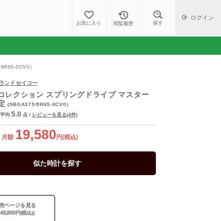
ログイン
探す
お気に入り
閲覧履歴
65-0CV0）
o/グランドセイコー
コレクション スプリングドライブ マスター
定
(SBGA375/9R65-0CV0)
5.0
平均
点
/
レビューを見る(4件)
19,580
月額
円(税込)
似た時計を探す
売ページを見る
448,800
円(税込))