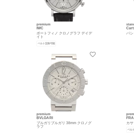
premium
stan
IWC
Cart
ポートフィノ クロノグラフ デイデ
パシ
イト
ベルト交換可能
premium
pre
BVLGARI
FRA
ブルガリブルガリ 38mm クロノグ
カサ
ラフ
ベル