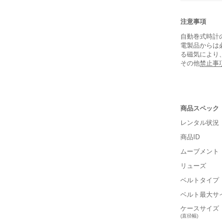
注意事項
自動巻式時計
電製品からは
る磁気により
その他
禁止事
商品スペック
レンタル状況
商品ID
ムーブメント
リューズ
ベルトタイプ
■重さ(ベ
ベルト最大サ
軽い
ケースサイズ
(直径幅)
■ケースの