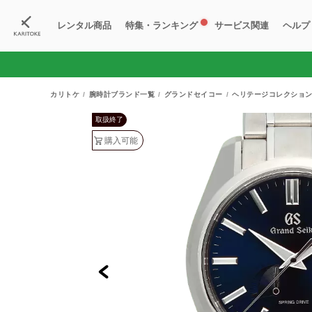
レンタル商品
特集・ランキング
サービス関連
ヘルプ
ブランド一覧
特集
すべての商品
ランキング
新入荷商品
料金プラン
ご
新
獲
カリトケ
腕時計ブランド一覧
グランドセイコー
ヘリテージコレクショ
取扱終了
購入可能