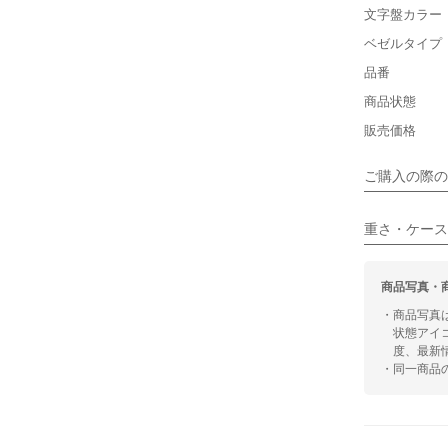
文字盤カラー
小さい
ベゼルタイプ
品番
■装飾感
保証書
商品状態
シンプル
箱
販売価格
■向いてい
ご購入の際の
カジュアル
重さ・ケース
商品写真・
・商品写真
状態アイ
度、最新
・同一商品