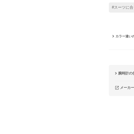
#スーツに合
カラー違い
腕時計の
メーカ