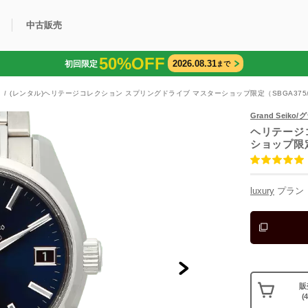
中古販売
50%OFF
2026.08.31
初回限定
まで
利用方法
規限定商品
得できるポイント
中古販売商品
Q&A
購入可能商品
カリトケとは？
ブランド一覧
中古販売について
ン
(レンタル)ヘリテージコレクション スプリングドライブ マスターショップ限定（SBGA375/9R
Grand Seik
ヘリテージ
ショップ限
luxury
プラン
販
(