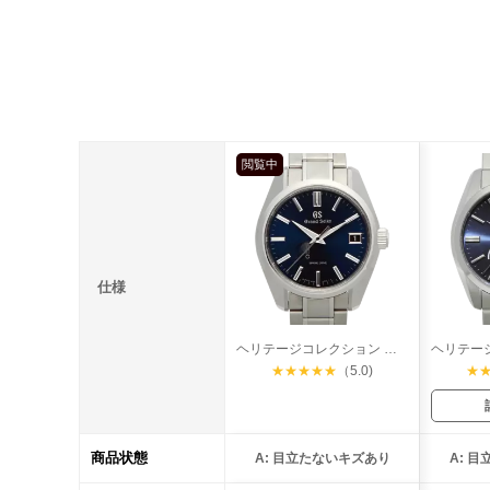
閲覧中
仕様
ヘリテージコレクション スプリングドライブ マスターショップ限定
★
★
★
★
★
（5.0)
★
商品状態
A: 目立たないキズあり
A: 