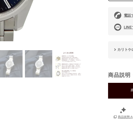
電話
LIN
カリトケ
商品説明
商品状態:A