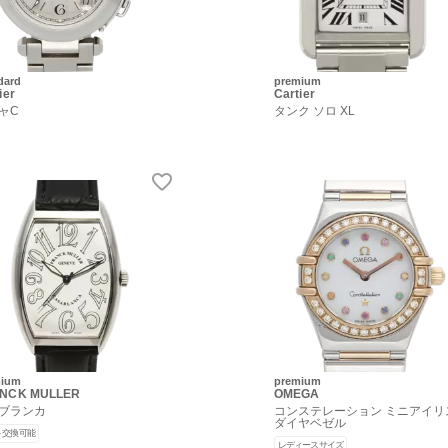
dard
premium
ier
Cartier
ャC
タンク ソロ XL
mium
premium
NCK MULLER
OMEGA
ブランカ
コンステレーション ミニアイリ
ダイヤベゼル
ト交換可能
レディースサイズ