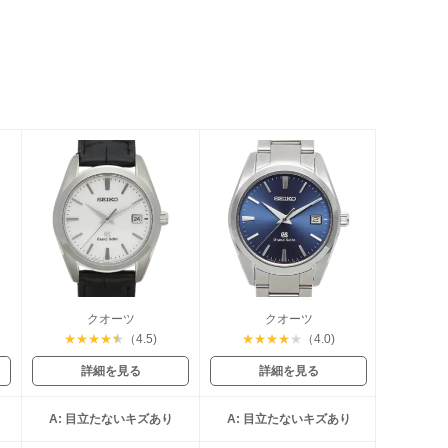
ート
クオーツ
クオーツ
★
★
★
★
★
（4.5)
★
★
★
★
★
（4.0)
詳細を見る
詳細を見る
A: 目立たないキズあり
A: 目立たないキズあり