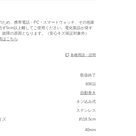
のため、携帯電話・PC・スマートウォッチ、その他家
必ず5cm以上離してご使用ください。電化製品が発す
、故障の原因となります。（安心キズ保証対象外）
項はこちら
各種用語・説明
取扱終了
60611
自動巻き
ネジ込み式
ステンレス
ルト込み)
イズ
約18.5cm
重い
40mm
大きさ