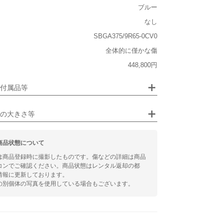
ブルー
大きい
なし
SBGA375/9R65-0CV0
あり
全体的に僅かな傷
ジュエリー
あり
448,800円
るシチュエーション
付属品等
ビジネス
の大きさ等
商品状態について
は商品登録時に撮影したものです。傷などの詳細は商品
コンでご確認ください。商品状態はレンタル返却の都
情報に更新しております。
の別個体の写真を使用している場合もございます。