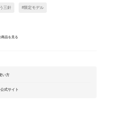
う三針
#限定モデル
の商品を見る
使い方
ー公式サイト