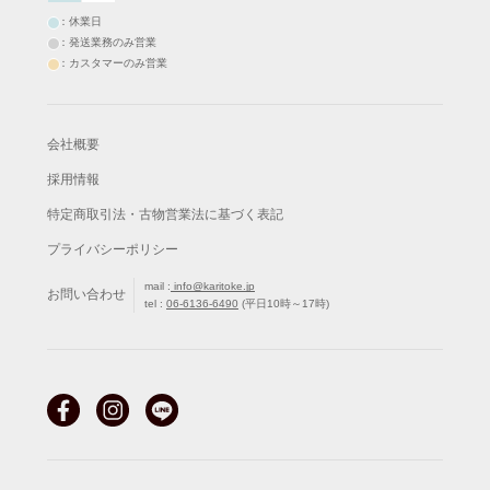
：休業日
：発送業務のみ営業
：カスタマーのみ営業
会社概要
採用情報
特定商取引法・古物営業法に基づく表記
プライバシーポリシー
mail :
info@karitoke.jp
お問い合わせ
tel :
06-6136-6490
(平日10時～17時)