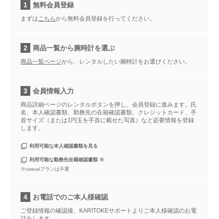
1
無料会員登録
まずは
こちら
から無料会員登録を行ってください。
2
商品一覧から腕時計を選ぶ
商品一覧ページ
から、レンタルしたい腕時計をお選びください。
3
会員情報入力
商品詳細ページのレンタルボタンを押し、会員登録に進みます。氏
名、本人確認書類、勤務先の在籍確認書類、クレジットカード、手
首サイズ（または1円玉を手首に載せた写真）など必要情報を登録
します。
利用可能な本人確認書類を見る
利用可能な勤務先在籍確認書類 ※
※casualプランは不要
4
お電話でのご本人様確認
ご登録情報の確認後、KARITOKEサポートよりご本人様確認のお電
話をします。