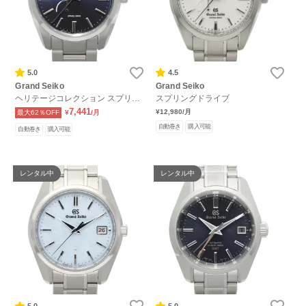
5.0
4.5
Grand Seiko
Grand Seiko
ヘリテージコレクション スプリン
スプリングドライブ
グドライブ
7,441
¥12,980
/月
最大62％OFF
¥
/月
自動巻き
購入可能
自動巻き
購入可能
レンタル中
レンタル中
5.0
5.0