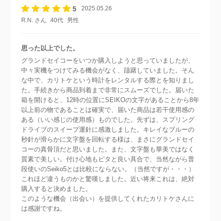
5
2025.05.26
R.N. さん
40代
男性
思った以上でした。
グランドセイコーをいつか購入しようと思っていましたが、
中々実機をつけてみる機会がなく、躊躇していました。そん
な中で、カリトケという時計をレンタルする際とを知りまし
た。手続きから商品到着まで非常にスムーズでした。届いた
箱を開けると、12時の位置にSEIKOの文字があることから8年
以上前の物であることは確実で、届いた商品は若干使用感の
ある（いい感じの使用感）ものでした。先ずは、スプリング
ドライブのスイープ運針に感激しました。キレイなブルーの
秒針が滑らかに文字盤を回転する様は、まさにグランドセイ
コーの真骨頂だと思いました。また、文字盤も華美ではなく
質素で美しい。付け心地もピタと良い具合で、当然ながら普
段使いのSeiko5とは比較にならない。（当然ですが・・・）
これほど違うものかと驚嘆しました。近い将来これは、絶対
購入すると決めました。
このような機会（出会い）を提供してくれたカリトケさんに
は感謝ですね。