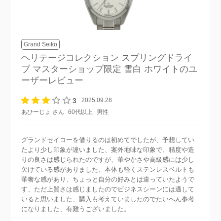
Grand Seiko
ヘリテージコレクション スプリングドライ
ブ マスターショップ限定 雪白 ホワイト
のユ
ーザーレビュー
3
2025.09.28
あひーじょ さん
60代以上
男性
グランドセイコーを借りるのは初めてでしたが、予想してい
たより少し印象が違いました、案外地味な印象で、精度や造
りの良さは感じられたのですが、華やかさや高級感には少し
欠けている感がありました、本体も軽くステンレスベルトも
華奢な感があり、ちょっと自分の好みとは違っていたようで
す、ただ上質さは感じましたのでビジネスシーンには適して
いると思いました、購入も考えていましたのでたいへん参考
になりました、有難うございました。