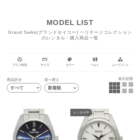
＝遺産の意味にふさわしいコレクションになっています。
このコレクションの多くのモデルは、日本の自然や四季、文化をテー
マにしたデザインが取り入れられており、日本特有の雪の結晶やさざ
MODEL LIST
波の模様などが文字盤やケースのデザインに反映されています。
ヘリテージコレクションは、グランドセイコーの伝統と現代技術の融
Grand Seiko(グランドセイコー) ヘリテージコレクション
合を体現するコレクションと言えます。
のレンタル・購入商品一覧
これらの時計は、日本の美しさや伝統文化を背景に、最高峰の時計作
りの技術を持つグランドセイコーの職人技が結集されています。
プラン/性別
サイズ
カラー
ベルト
ムーブメント
表示切替
商品区分
並べ替え
すべて
レンタル中