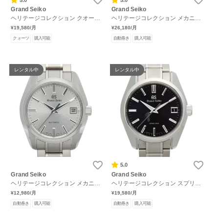
Grand Seiko
Grand Seiko
ヘリテージコレクション クオーツ
ヘリテージコレクション メカニカ
雲海
ル ハイビート GMT ブティック限
¥19,580
/月
¥26,180
/月
定
クォーツ
購入可能
自動巻き
購入可能
レンタル中
レンタル中
5.0
Grand Seiko
Grand Seiko
ヘリテージコレクション メカニカ
ヘリテージコレクション スプリン
ル
グドライブ マスターショップ限定
¥12,980
/月
¥19,580
/月
自動巻き
購入可能
自動巻き
購入可能