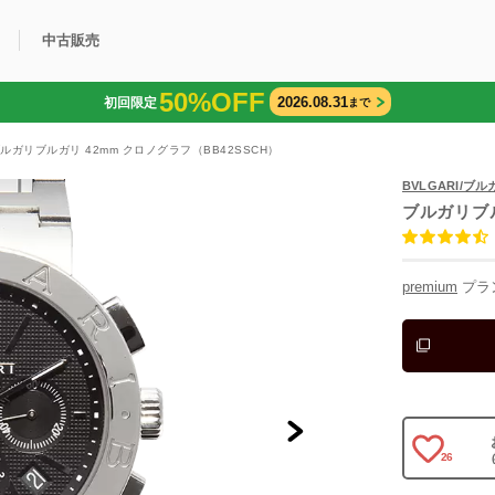
中古販売
50%OFF
2026.08.31
初回限定
まで
利用方法
規限定商品
得できるポイント
中古販売商品
Q&A
購入可能商品
カリトケとは？
ブランド一覧
中古販売について
ブルガリブルガリ 42mm クロノグラフ（BB42SSCH）
BVLGARI/ブル
ブルガリブル
premium
プラ
26