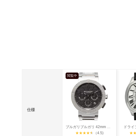
閲覧中
仕様
ブルガリブルガリ 42mm クロノグラフ
ドライ
★
★
★
★
★
（4.5)
★