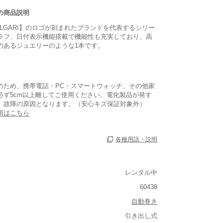
の商品説明
LGARI】のロゴが刻まれたブランドを代表するシリー
ラフ、日付表示機能搭載で機能性も充実しており、高
のあるジュエリーのような1本です。
のため、携帯電話・PC・スマートウォッチ、その他家
必ず5cm以上離してご使用ください。電化製品が発す
、故障の原因となります。（安心キズ保証対象外）
項はこちら
各種用語・説明
レンタル中
60438
あり
自動巻き
あり
引き出し式