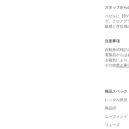
スタッフから
ベゼルに【BV
ズ。クロノグ
級感と存在感
注意事項
自動巻式時計
電製品からは
る磁気により
その他
禁止事
商品スペック
レンタル状況
商品ID
保証書
ムーブメント
箱
リューズ