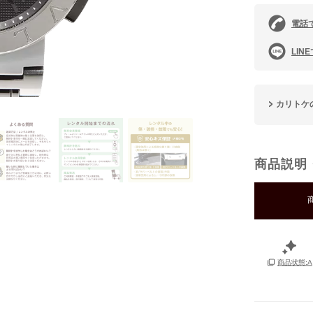
電話
LIN
カリトケ
商品説明
商品状態:A