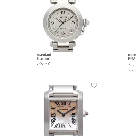
standard
pre
Cartier
FRA
パシャC
カサ
ベル