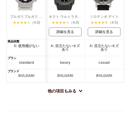
ブルガリブルガリ 38mm
オクト ウルトラネロ クロノグラフ
ソロテンポ デイト
★
★
★
★
★
（4.0)
★
★
★
★
★
（4.0)
★
★
★
★
★
（4.5)
詳細を見る
詳細を見る
商品状態
S: 使用感がない
A: 目立たないキズ
A: 目立たないキズ
あり
あり
プラン
standard
luxury
casual
ブランド
BVLGARI
BVLGARI
BVLGARI
他の項目もみる