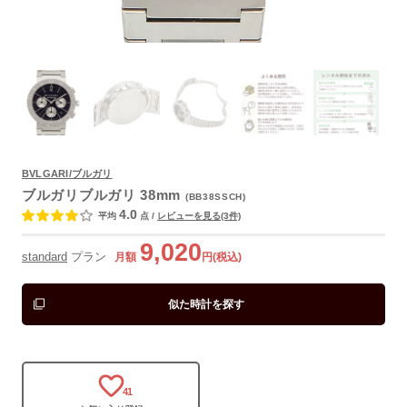
BVLGARI/ブルガリ
よくあるご質問
ブルガリブルガリ 38mm
(BB38SSCH)
4.0
平均
点
/
レビューを見る(3件)
9,020
standard
プラン
月額
円(税込)
似た時計を探す
41