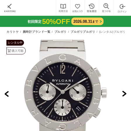
50%OFF
2026.08.31
初回限定
まで
カリトケ
腕時計ブランド一覧
ブルガリ
ブルガリブルガリ
(レンタル)ブルガリブル
レンタル中
購入可能