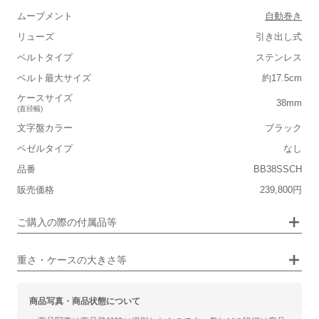
ムーブメント
自動巻き
リューズ
引き出し式
■重さ(ベルト込み)
ベルトタイプ
ステンレス
軽い
重い
ベルト最大サイズ
約17.5cm
■ケースの大きさ
ケースサイズ
38mm
(直径幅)
小さい
大きい
文字盤カラー
ブラック
ベゼルタイプ
なし
■装飾感
品番
BB38SSCH
シンプル
ジュエリー
販売価格
239,800円
■向いているシチュエーション
画像タップで拡大表示
ご購入の際の付属品等
カジュアル
ビジネス
重さ・ケースの大きさ等
商品写真・商品状態について