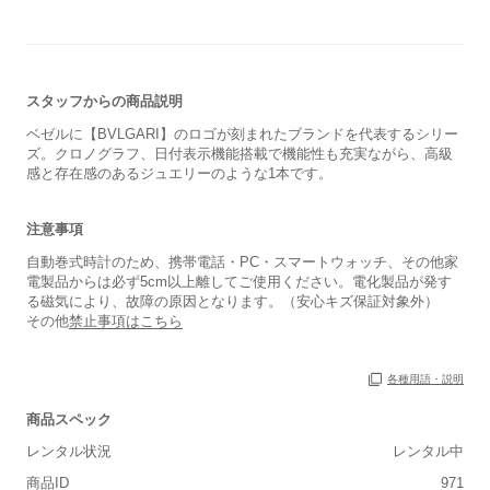
スタッフからの商品説明
ベゼルに【BVLGARI】のロゴが刻まれたブランドを代表するシリー
ズ。クロノグラフ、日付表示機能搭載で機能性も充実ながら、高級
感と存在感のあるジュエリーのような1本です。
注意事項
自動巻式時計のため、携帯電話・PC・スマートウォッチ、その他家
電製品からは必ず5cm以上離してご使用ください。電化製品が発す
る磁気により、故障の原因となります。（安心キズ保証対象外）
その他
禁止事項はこちら
各種用語・説明
保証書
あり
商品スペック
箱
あり
レンタル状況
レンタル中
商品ID
971