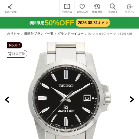
50%OFF
2026.08.31
初回限定
まで
カリトケ
腕時計ブランド一覧
グランドセイコー
(レンタル)クオーツ（SBGX055/9F
取扱終了
購入可能