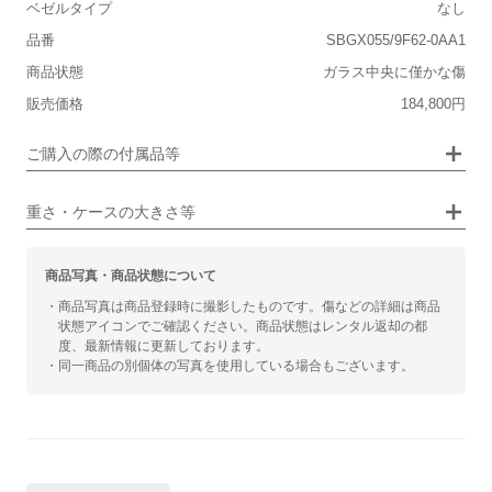
ベゼルタイプ
なし
品番
SBGX055/9F62-0AA1
■装飾感
保証書
なし
商品状態
ガラス中央に僅かな傷
シンプル
ジュエリー
箱
なし
販売価格
184,800円
■向いているシチュエーション
ご購入の際の付属品等
カジュアル
ビジネス
重さ・ケースの大きさ等
商品写真・商品状態について
・商品写真は商品登録時に撮影したものです。傷などの詳細は商品
状態アイコンでご確認ください。商品状態はレンタル返却の都
度、最新情報に更新しております。
・同一商品の別個体の写真を使用している場合もございます。