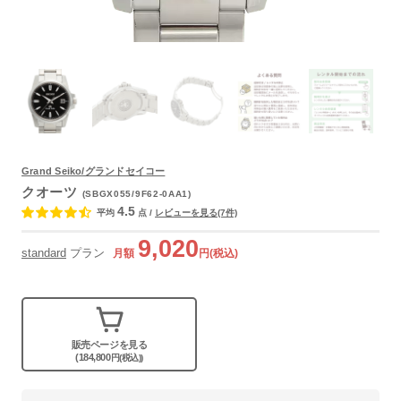
よくあるご質問
Grand Seiko/グランドセイコー
クオーツ
(SBGX055/9F62-0AA1)
4.5
平均
点
/
レビューを見る(7件)
9,020
standard
プラン
月額
円(税込)
販売ページを見る
(184,800
円(税込))