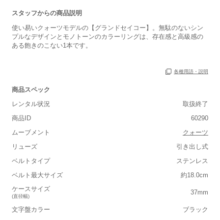
スタッフからの商品説明
使い易いクォーツモデルの【グランドセイコー】。無駄のないシン
プルなデザインとモノトーンのカラーリングは、存在感と高級感の
ある飽きのこない1本です。
各種用語・説明
商品スペック
レンタル状況
取扱終了
商品ID
60290
ムーブメント
クォーツ
リューズ
引き出し式
ベルトタイプ
ステンレス
■重さ(ベルト込み)
ベルト最大サイズ
約18.0cm
軽い
重い
ケースサイズ
37mm
(直径幅)
■ケースの大きさ
文字盤カラー
ブラック
小さい
大きい