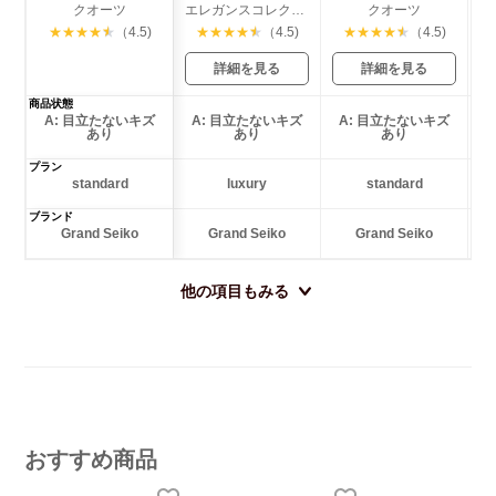
クオーツ
エレガンスコレクション メカニカル ハイビート
クオーツ
★
★
★
★
★
（4.5)
★
★
★
★
★
（4.5)
★
★
★
★
★
（4.5)
詳細を見る
詳細を見る
商品状態
A: 目立たないキズ
A: 目立たないキズ
A: 目立たないキズ
あり
あり
あり
プラン
standard
luxury
standard
ブランド
Grand Seiko
Grand Seiko
Grand Seiko
他の項目もみる
おすすめ商品