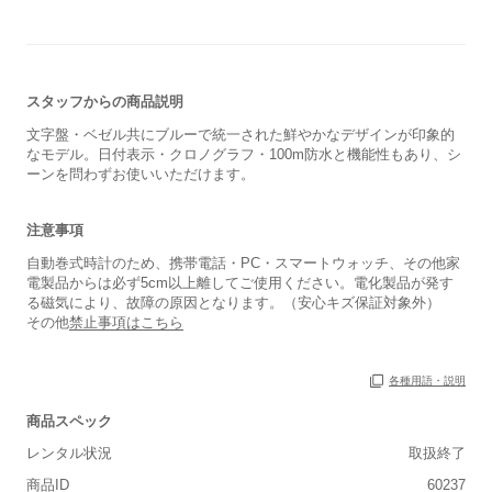
スタッフからの商品説明
文字盤・ベゼル共にブルーで統一された鮮やかなデザインが印象的
なモデル。日付表示・クロノグラフ・100m防水と機能性もあり、シ
ーンを問わずお使いいただけます。
注意事項
自動巻式時計のため、携帯電話・PC・スマートウォッチ、その他家
電製品からは必ず5cm以上離してご使用ください。電化製品が発す
る磁気により、故障の原因となります。（安心キズ保証対象外）
その他
禁止事項はこちら
保証書
あり
各種用語・説明
箱
あり
商品スペック
レンタル状況
取扱終了
商品ID
60237