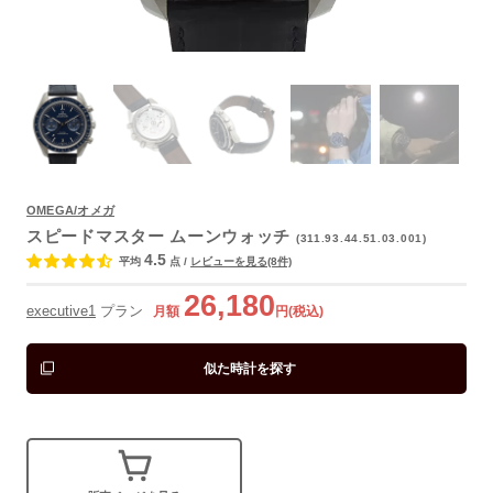
OMEGA/オメガ
よくあるご質問
スピードマスター ムーンウォッチ
(311.93.44.51.03.001)
4.5
平均
点
/
レビューを見る(8件)
26,180
executive1
プラン
月額
円(税込)
似た時計を探す