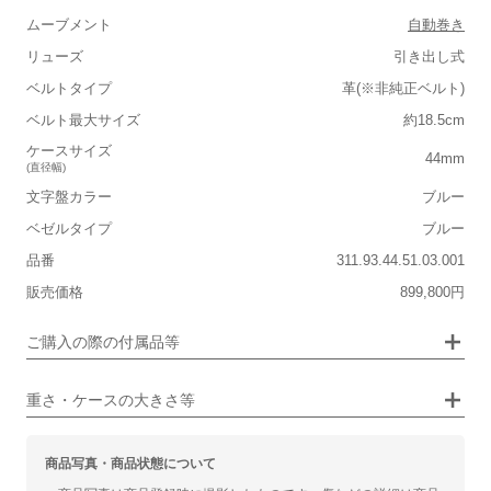
ムーブメント
自動巻き
リューズ
引き出し式
■重さ(ベルト込み)
ベルトタイプ
革(※非純正ベルト)
軽い
重い
ベルト最大サイズ
約18.5cm
■ケースの大きさ
ケースサイズ
44mm
(直径幅)
小さい
大きい
文字盤カラー
ブルー
ベゼルタイプ
ブルー
■装飾感
品番
311.93.44.51.03.001
シンプル
ジュエリー
販売価格
899,800円
■向いているシチュエーション
画像タップで拡大表示
ご購入の際の付属品等
カジュアル
ビジネス
重さ・ケースの大きさ等
商品写真・商品状態について