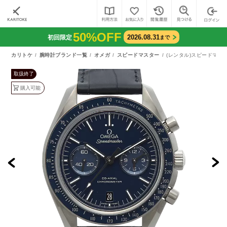
50%OFF
2026.08.31
初回限定
まで
カリトケ
腕時計ブランド一覧
オメガ
スピードマスター
(レンタル)スピードマスター 
取扱終了
購入可能