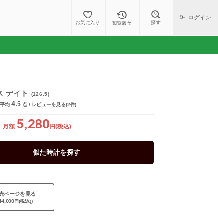
ログイン
探す
お気に入り
閲覧履歴
ス デイト
(126.5)
4.5
平均
点
/
レビューを見る(2件)
5,280
月額
円(税込)
似た時計を探す
売ページを見る
44,000
円(税込))