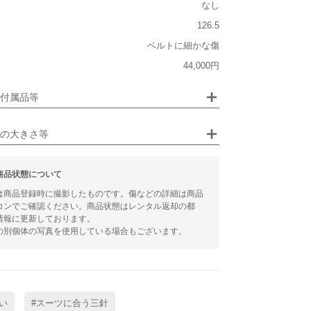
なし
126.5
なし
ベルトに細かな傷
ジュエリー
なし
44,000円
るシチュエーション
付属品等
ビジネス
の大きさ等
商品状態について
は商品登録時に撮影したものです。傷などの詳細は商品
コンでご確認ください。商品状態はレンタル返却の都
情報に更新しております。
の別個体の写真を使用している場合もございます。
い
#スーツに合う三針