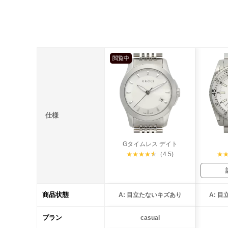
閲覧中
仕様
Gタイムレス デイト
★
★
★
★
★
（4.5)
★
商品状態
A: 目立たないキズあり
A: 
プラン
casual