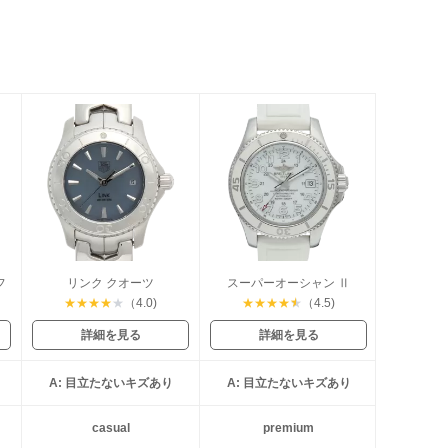
フ
リンク クオーツ
スーパーオーシャン Ⅱ
★
★
★
★
★
（4.0)
★
★
★
★
★
（4.5)
詳細を見る
詳細を見る
A: 目立たないキズあり
A: 目立たないキズあり
casual
premium