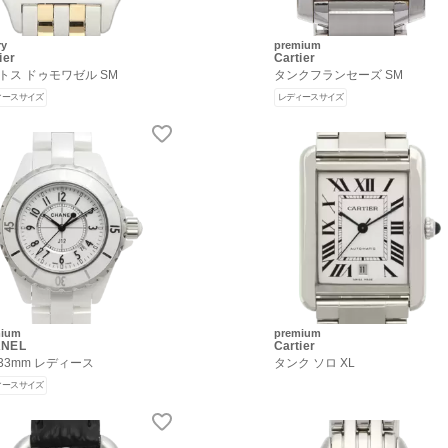
ry
premium
ier
Cartier
トス ドゥモワゼル SM
タンクフランセーズ SM
ィースサイズ
レディースサイズ
mium
premium
NEL
Cartier
 33mm レディース
タンク ソロ XL
ィースサイズ