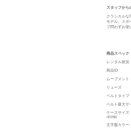
スタッフから
クラシカルな
モデル。スポ
フ問わずお使
商品スペック
レンタル状況
商品ID
ムーブメント
リューズ
ベルトタイプ
■重さ(ベ
ベルト最大サ
軽い
ケースサイズ
(直径幅)
■ケースの
文字盤カラー
小さい