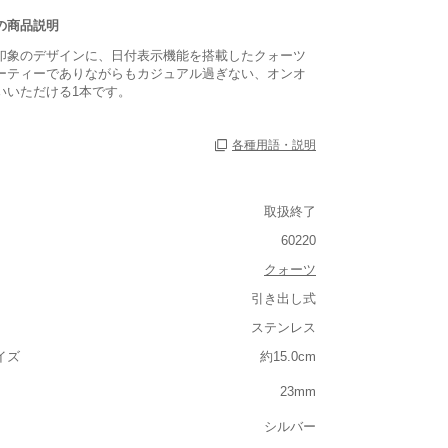
の商品説明
印象のデザインに、日付表示機能を搭載したクォーツ
ーティーでありながらもカジュアル過ぎない、オンオ
いいただける1本です。
各種用語・説明
取扱終了
60220
クォーツ
引き出し式
ステンレス
ルト込み)
イズ
約15.0cm
重い
23mm
大きさ
シルバー
大きい