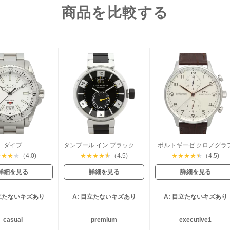
商品を比較する
ダイブ
タンブール イン ブラック パワーリザーブ
ポルトギーゼ クロノグラ
★
★
★
★
（4.0)
★
★
★
★
★
（4.5)
★
★
★
★
★
（4.5)
詳細を見る
詳細を見る
詳細を見る
目立たないキズあり
A: 目立たないキズあり
A: 目立たないキズあり
casual
premium
executive1