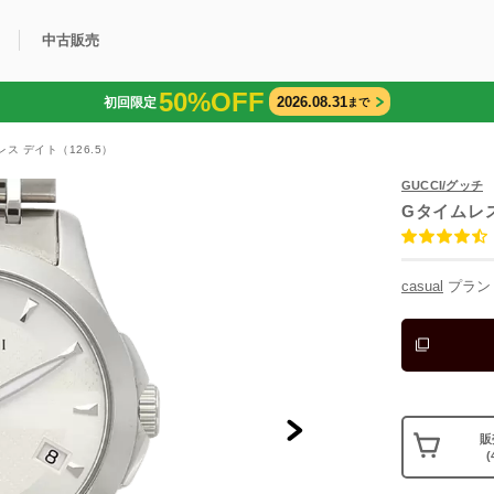
中古販売
50%OFF
2026.08.31
初回限定
まで
利用方法
規限定商品
得できるポイント
中古販売商品
Q&A
購入可能商品
カリトケとは？
ブランド一覧
中古販売について
レス デイト（126.5）
GUCCI/グッチ
Gタイムレ
casual
プラン
販
(