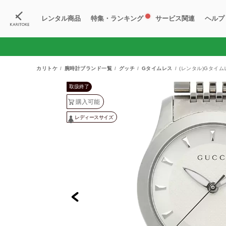
レンタル商品
特集・ランキング
サービス関連
ヘルプ
ブランド一覧
特集
すべての商品
ランキング
新入荷商品
料金プラン
ご
新
獲
カリトケ
腕時計ブランド一覧
グッチ
Gタイムレス
(レンタル)Gタイム
取扱終了
購入可能
レディースサイズ