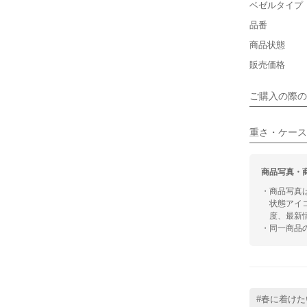
ベゼルタイプ
品番
■装飾感
保証書
商品状態
シンプル
箱
販売価格
■向いてい
ご購入の際の
カジュアル
重さ・ケース
商品写真・
・商品写真
状態アイ
度、最新
・同一商品
#春に着けた