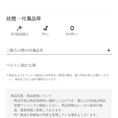
状態・付属品等
保証書
なし
箱なし
保証書なし
商品状態:A
箱
なし
ご購入の際の付属品等
ベルトに細かな傷
※新品仕上げオプション(税込11,000円)をご希望の場合、購入手続き時にお選びくださ
い。 新品仕上げには約2週間かかります。
商品写真・商品状態について
・商品写真は商品登録時に撮影したものです。傷などの詳細は商品
状態アイコンでご確認ください。商品状態はレンタル返却の都
度、最新情報に更新しております。
・同一商品の別個体の写真を使用している場合もございます。