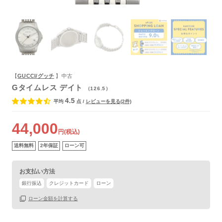
【
GUCCI/グッチ
】中古
Gタイムレス デイト
（126.5）
4.5
平均
点
/
レビューを見る(2件)
44,000
円(税込)
送料無料
2年保証
ローン可
お支払い方法
銀行振込
クレジットカード
ローン
ローン金額を計算する