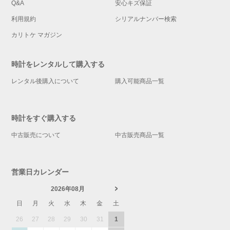
Q&A
安心キズ保証
利用規約
シリアルナンバー検索
カリトケ マガジン
時計をレンタルして購入する
レンタル後購入について
購入可能商品一覧
時計をすぐ購入する
中古販売について
中古販売商品一覧
営業日カレンダー
2026年08月
日
月
火
水
木
金
土
26
27
28
29
30
31
1