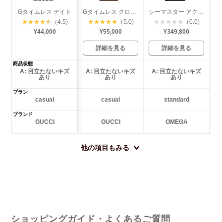
Gタイムレス デイト
Gタイムレス クロノグラフ
シーマスター アクアテラ コーアクシャル
★
★
★
★
★
（4.5)
★
★
★
★
★
（5.0)
★
★
★
★
★
（0.0)
¥44,000
¥55,000
¥349,800
詳細を見る
詳細を見る
商品状態
A: 目立たないキズ
A: 目立たないキズ
A: 目立たないキズ
あり
あり
あり
プラン
casual
casual
standard
ブランド
GUCCI
GUCCI
OMEGA
他の項目もみる
ショッピングガイド・よくあるご質問