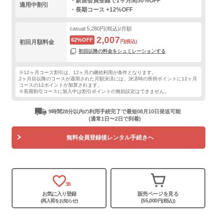
・新規会員登録で1ヶ月間50%OFF
適用中割引
・長期コース +12%OFF
casual
5,280円(税込)/月額
2,007
62%OFF
初回月額料金
円(税込)
初回以降の料金をシュミレーションする
※12ヶ月コース割引は、12ヶ月の継続利用が条件となります。
2ヶ月目以降のコースが適用された月額決済には、決済時の所持ポイントに12ヶ月
コースの12ポイントが加算されます。
※長期割引コースに加入中は割引ポイントの無効設定はできません。
9時間28分以内の利用手続完了で最短08月10日発送可能
(通常1日〜2日で到着)
無料会員登録後レンタル手続きへ
38
お気に入り登録
販売ページを見る
(55,000
(再入荷をお知らせ)
円(税込))