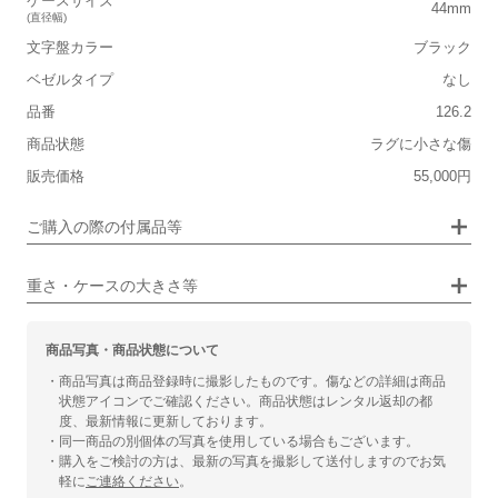
ケースサイズ
44mm
(直径幅)
■ケースの大きさ
文字盤カラー
ブラック
小さい
大きい
ベゼルタイプ
なし
品番
126.2
■装飾感
商品状態
ラグに小さな傷
シンプル
ジュエリー
販売価格
55,000円
■向いているシチュエーション
画像タップで拡大表示
ご購入の際の付属品等
カジュアル
ビジネス
重さ・ケースの大きさ等
商品写真・商品状態について
・商品写真は商品登録時に撮影したものです。傷などの詳細は商品
状態アイコンでご確認ください。商品状態はレンタル返却の都
度、最新情報に更新しております。
・同一商品の別個体の写真を使用している場合もございます。
・購入をご検討の方は、最新の写真を撮影して送付しますのでお気
軽に
ご連絡ください
。