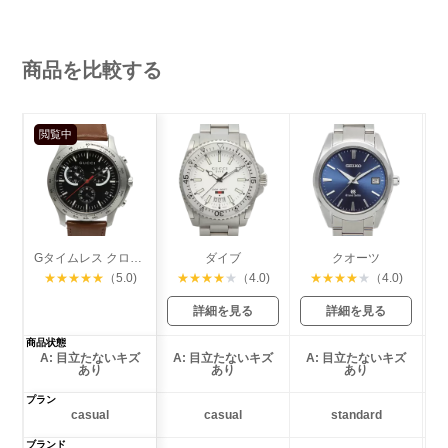
商品を比較する
閲覧中
Gタイムレス クロノグラフ
ダイブ
クオーツ
★
★
★
★
★
（5.0)
★
★
★
★
★
（4.0)
★
★
★
★
★
（4.0)
詳細を見る
詳細を見る
商品状態
A: 目立たないキズ
A: 目立たないキズ
A: 目立たないキズ
あり
あり
あり
プラン
casual
casual
standard
ブランド