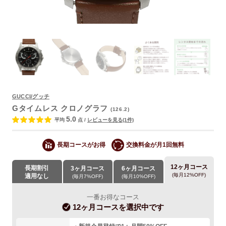
GUCCI/グッチ
よくあるご質問
Gタイムレス クロノグラフ
(126.2)
5.0
平均
点
/
レビューを見る(1件)
長期コースがお得
交換料金が月1回無料
12ヶ月コース
長期割引
3ヶ月コース
6ヶ月コース
(毎月12%OFF)
適用なし
(毎月7%OFF)
(毎月10%OFF)
一番お得なコース
12ヶ月コース
を選択中です