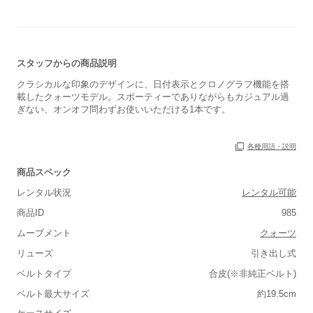
保証書
なし
箱
なし
スタッフからの商品説明
クラシカルな印象のデザインに、日付表示とクロノグラフ機能を搭
載したクォーツモデル。スポーティーでありながらもカジュアル過
ぎない、オンオフ問わずお使いいただける1本です。
各種用語・説明
商品スペック
レンタル状況
レンタル可能
商品ID
985
ムーブメント
クォーツ
リューズ
引き出し式
ベルトタイプ
合皮(※非純正ベルト)
■重さ(ベルト込み)
ベルト最大サイズ
約19.5cm
軽い
重い