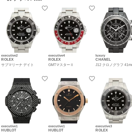
executive2
executive4
luxury
ROLEX
ROLEX
CHANEL
サブマリーナ デイト
GMTマスターⅡ
J12 クロノグラフ 41m
executive1
executive1
executive3
HUBLOT
HUBLOT
ROLEX