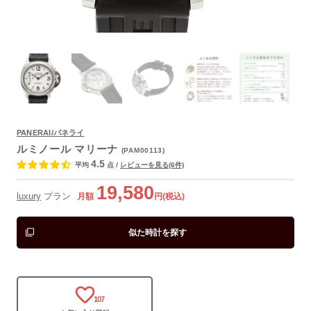
よくあるご質問
PANERAI/パネライ
ルミノール マリーナ
(PAM00113)
4.5
平均
点
/
レビューを見る(6件)
19,580
luxury
プラン
月額
円(税込)
似た時計を探す
107