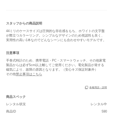
スタッフからの商品説明
44ミリのケースサイズは圧倒的な存在感をもち、ホワイトの文字盤
が際立つカラーリング。シンプルなデザインのため視認性も良く、
実用性の高い1本なのでどんなシーンにも合わせやすいモデルです。
注意事項
手巻式時計のため、携帯電話・PC・スマートウォッチ、その他家電
製品からは必ず5cm以上離してご使用ください。電化製品が発する
磁気により、故障の原因となります。（安心キズ保証対象外）
その他
禁止事項はこちら
各種用語・説明
商品スペック
レンタル状況
レンタル中
商品ID
590