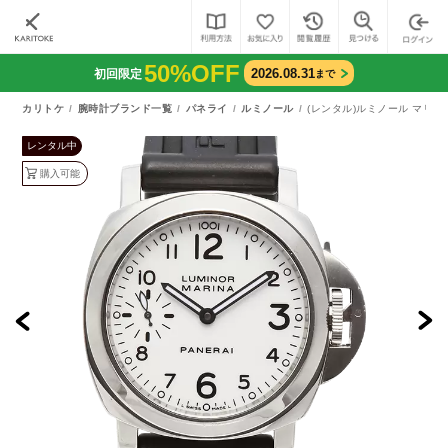
50%OFF
2026.08.31
初回限定
まで
カリトケ
腕時計ブランド一覧
パネライ
ルミノール
(レンタル)ルミノール マリーナ
レンタル中
購入可能