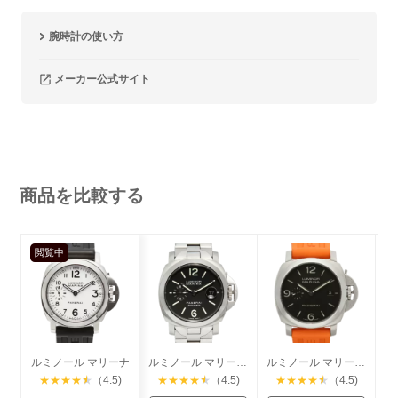
腕時計の使い方
メーカー公式サイト
商品を比較する
閲覧中
ルミノール マリーナ
ルミノール マリーナ デイト
ルミノール マリーナ 1950 3デイズ
★
★
★
★
★
（4.5)
★
★
★
★
★
（4.5)
★
★
★
★
★
（4.5)