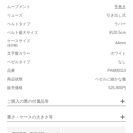
ムーブメント
手巻き
リューズ
引き出し式
ベルトタイプ
ラバー
■重さ(ベルト込み)
ベルト最大サイズ
約20.5cm
軽い
重い
ケースサイズ
44mm
(直径幅)
■ケースの大きさ
文字盤カラー
ホワイト
小さい
大きい
ベゼルタイプ
なし
品番
PAM00113
保証書
なし
■装飾感
商品状態
ベゼルに細かな傷
箱
なし
シンプル
ジュエリー
販売価格
525,800円
■向いているシチュエーション
ご購入の際の付属品等
カジュアル
ビジネス
重さ・ケースの大きさ等