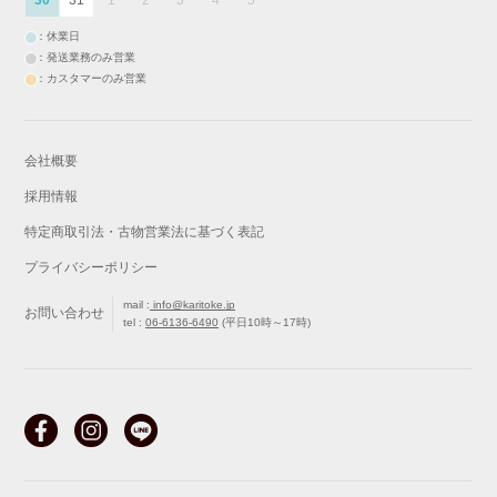
30
31
1
2
3
4
5
：休業日
：発送業務のみ営業
：カスタマーのみ営業
会社概要
採用情報
特定商取引法・古物営業法に基づく表記
プライバシーポリシー
mail :
info@karitoke.jp
お問い合わせ
tel :
06-6136-6490
(平日10時～17時)
戻る
最初から