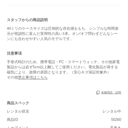
スタッフからの商品説明
44ミリのケースサイズは圧倒的な存在感をもち、シンプルな時間表
示が視認性に富んだ実用性の高い1本。オン/オフ問わずどんなシー
ンにも合わせやすい人気のモデルです。
注意事項
手巻式時計のため、携帯電話・PC・スマートウォッチ、その他家電
製品からは必ず5cm以上離してご使用ください。電化製品が発する
磁気により、故障の原因となります。（安心キズ保証対象外）
その他
禁止事項はこちら
保証書
あり
箱
あり
各種用語・説明
商品スペック
レンタル状況
レンタル中
商品ID
50260
ムーブメント
手巻き