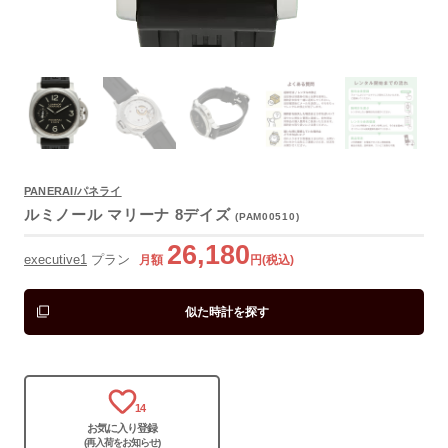
よくあるご質問
PANERAI/パネライ
ルミノール マリーナ 8デイズ
(PAM00510)
26,180
executive1
プラン
月額
円(税込)
似た時計を探す
14
お気に入り登録
(再入荷をお知らせ)