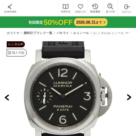
50%OFF
2026.08.31
初回限定
まで
カリトケ
腕時計ブランド一覧
パネライ
ルミノール
(レンタル)ルミノール マリーナ
レンタル中
購入可能