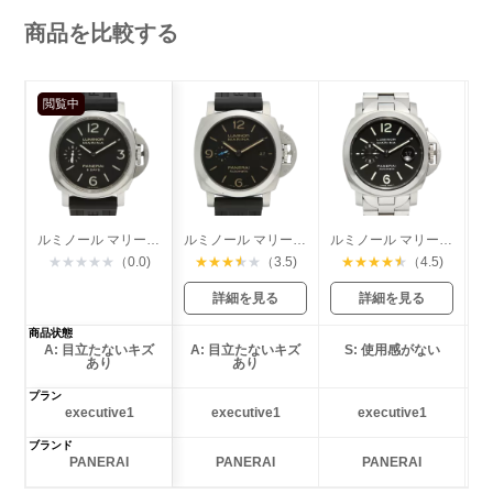
商品を比較する
閲覧中
ルミノール マリーナ 8デイズ
ルミノール マリーナ 1950 3デイズ アッチャイオ
ルミノール マリーナ デイト
★
★
★
★
★
（0.0)
★
★
★
★
★
（3.5)
★
★
★
★
★
（4.5)
詳細を見る
詳細を見る
商品状態
A: 目立たないキズ
A: 目立たないキズ
S: 使用感がない
あり
あり
プラン
executive1
executive1
executive1
ブランド
PANERAI
PANERAI
PANERAI