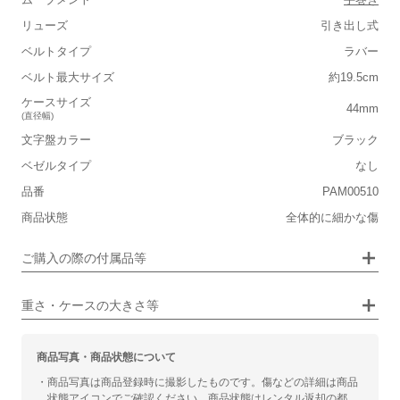
リューズ
引き出し式
■重さ(ベルト込み)
ベルトタイプ
ラバー
軽い
重い
ベルト最大サイズ
約19.5cm
■ケースの大きさ
ケースサイズ
44mm
(直径幅)
小さい
大きい
文字盤カラー
ブラック
ベゼルタイプ
なし
■装飾感
品番
PAM00510
シンプル
ジュエリー
商品状態
全体的に細かな傷
■向いているシチュエーション
画像タップで拡大表示
ご購入の際の付属品等
カジュアル
ビジネス
重さ・ケースの大きさ等
商品写真・商品状態について
・商品写真は商品登録時に撮影したものです。傷などの詳細は商品
状態アイコンでご確認ください。商品状態はレンタル返却の都