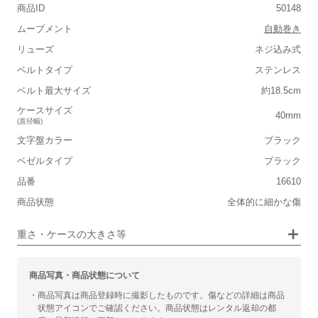
商品ID
50148
■重さ(ベルト込み)
ムーブメント
自動巻き
軽い
重い
リューズ
ネジ込み式
■ケースの大きさ
ベルトタイプ
ステンレス
ベルト最大サイズ
約18.5cm
小さい
大きい
ケースサイズ
40mm
(直径幅)
■装飾感
文字盤カラー
ブラック
シンプル
ジュエリー
ベゼルタイプ
ブラック
品番
■向いているシチュエーション
16610
商品状態
全体的に細かな傷
カジュアル
ビジネス
重さ・ケースの大きさ等
商品写真・商品状態について
・商品写真は商品登録時に撮影したものです。傷などの詳細は商品
状態アイコンでご確認ください。商品状態はレンタル返却の都