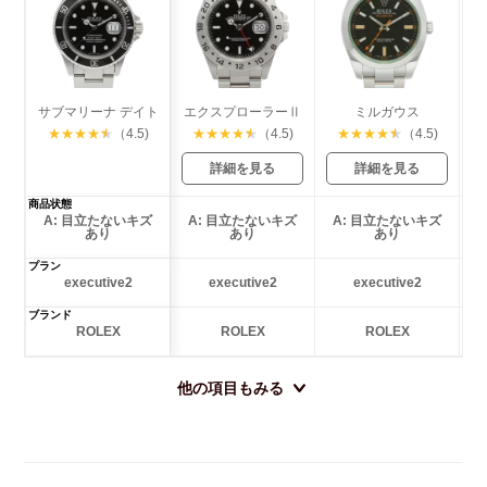
サブマリーナ デイト
エクスプローラーⅡ
ミルガウス
★
★
★
★
★
（4.5)
★
★
★
★
★
（4.5)
★
★
★
★
★
（4.5)
詳細を見る
詳細を見る
商品状態
A: 目立たないキズ
A: 目立たないキズ
A: 目立たないキズ
あり
あり
あり
プラン
executive2
executive2
executive2
ブランド
ROLEX
ROLEX
ROLEX
他の項目もみる