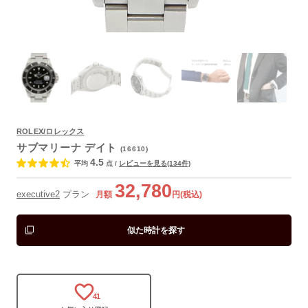
ROLEX/ロレックス
サブマリーナ デイト
(16610)
よくあるご質問
4.5
平均
点
/
レビューを見る(134件)
32,780
executive2
プラン
月額
円(税込)
似た時計を探す
41