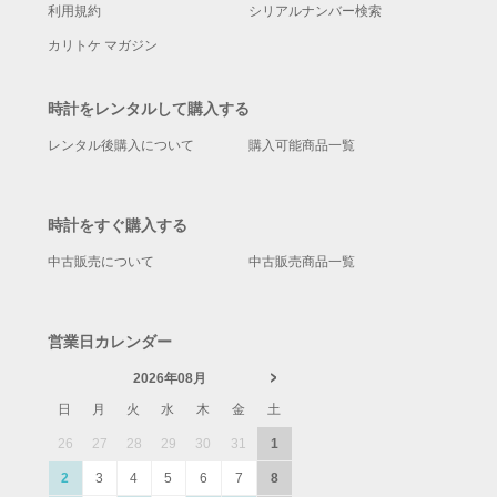
利用規約
シリアルナンバー検索
カリトケ マガジン
時計をレンタルして購入する
レンタル後購入について
購入可能商品一覧
時計をすぐ購入する
中古販売について
中古販売商品一覧
営業日カレンダー
2026年08月
日
月
火
水
木
金
土
26
27
28
29
30
31
1
2
3
4
5
6
7
8