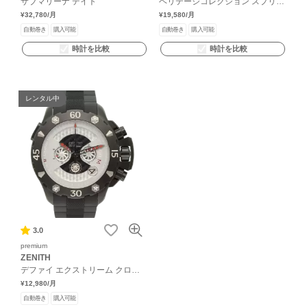
サブマリーナ デイト
ヘリテージコレクション スプリン
グドライブ マスターショップ限定
¥32,780
/月
¥19,580
/月
自動巻き
購入可能
自動巻き
購入可能
時計を比較
時計を比較
レンタル中
3.0
premium
ZENITH
デファイ エクストリーム クロノ
グラフ
¥12,980
/月
自動巻き
購入可能