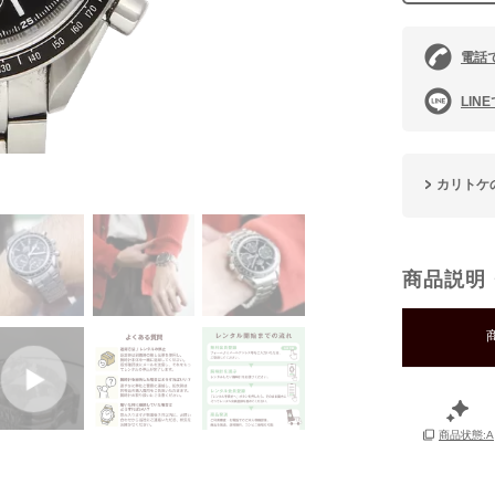
電話
LIN
カリトケ
商品説明
商品状態:A