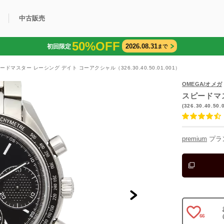
中古販売
50%OFF
2026.08.31
初回限定
まで
利用方法
規限定商品
得できるポイント
中古販売商品
Q&A
購入可能商品
カリトケとは？
ブランド一覧
中古販売について
ードマスター レーシング デイト コーアクシャル（326.30.40.50.01.001）
OMEGA/オメガ
スピードマ
(326.30.40.50.
premium
プラ
66