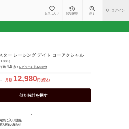
ログイン
探す
お気に入り
閲覧履歴
スター レーシング デイト コーアクシャル
01.001)
4.5
平均
点
/
レビューを見る(20件)
12,980
ン
月額
円(税込)
似た時計を探す
お気に入り登録
(再入荷をお知らせ)