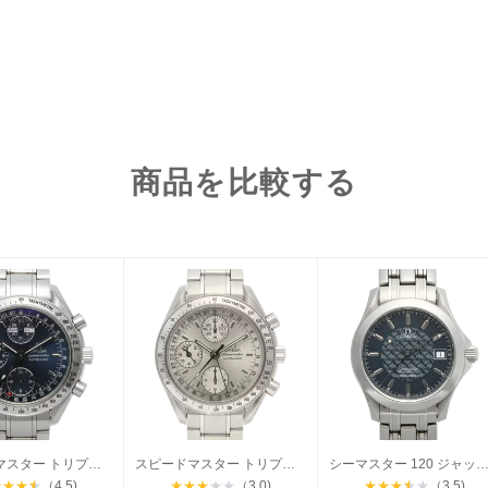
商品を比較する
スピードマスター トリプルカレンダー
スピードマスター トリプルカレンダー
シーマスター 120 ジャックマイヨールモ
★
★
★
★
（4.5)
★
★
★
★
★
（3.0)
★
★
★
★
★
（3.5)