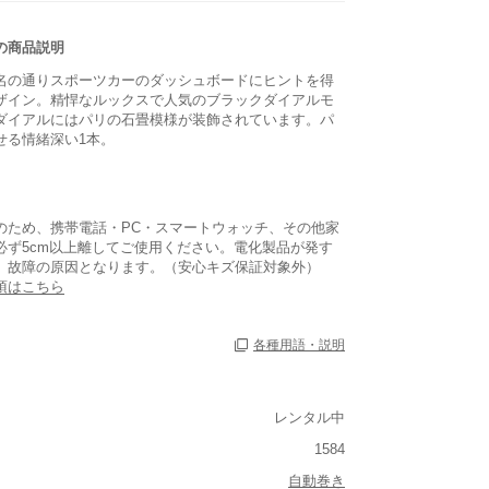
の商品説明
名の通りスポーツカーのダッシュボードにヒントを得
ザイン。精悍なルックスで人気のブラックダイアルモ
ダイアルにはパリの石畳模様が装飾されています。パ
せる情緒深い1本。
のため、携帯電話・PC・スマートウォッチ、その他家
必ず5cm以上離してご使用ください。電化製品が発す
、故障の原因となります。（安心キズ保証対象外）
項はこちら
各種用語・説明
レンタル中
1584
ルト込み)
自動巻き