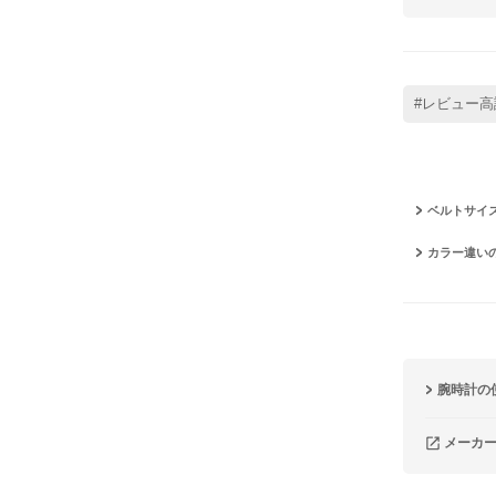
#レビュー高
ベルトサイ
カラー違い
腕時計の
メーカ