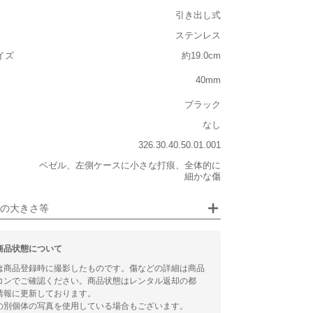
引き出し式
重い
ステンレス
大きさ
イズ
約19.0cm
大きい
40mm
ブラック
なし
ジュエリー
326.30.40.50.01.001
るシチュエーション
ベゼル、左側ケースに小さな打痕、全体的に
細かな傷
ビジネス
の大きさ等
商品状態について
は商品登録時に撮影したものです。傷などの詳細は商品
コンでご確認ください。商品状態はレンタル返却の都
情報に更新しております。
の別個体の写真を使用している場合もございます。