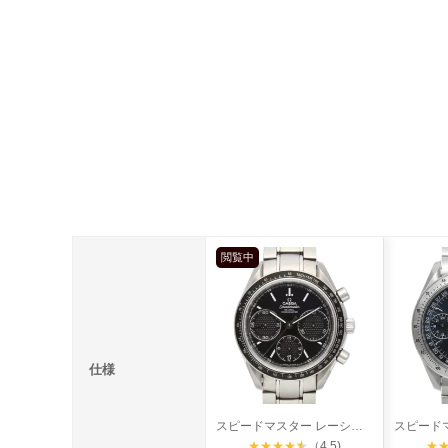
閲覧中
仕様
スピードマスター レーシング デイト コーアクシャル
★
★
★
★
★
（4.5)
★