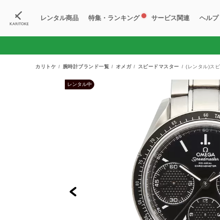
レンタル商品
特集・ランキング
サービス関連
ヘルプ
ブランド一覧
特集
すべての商品
ランキング
新入荷商品
料金プラン
ご
新
獲
カリトケ
腕時計ブランド一覧
オメガ
スピードマスター
(レンタル)スピ
レンタル中