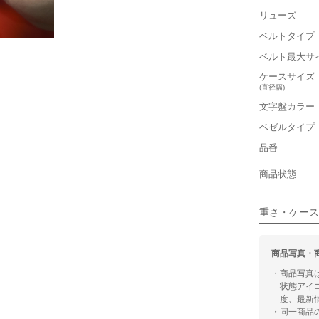
リューズ
軽い
ベルトタイプ
■ケースの
ベルト最大サ
小さい
ケースサイズ
(直径幅)
■装飾感
文字盤カラー
ベゼルタイプ
シンプル
品番
■向いてい
商品状態
カジュアル
重さ・ケース
商品写真・
・商品写真
状態アイ
度、最新
・同一商品