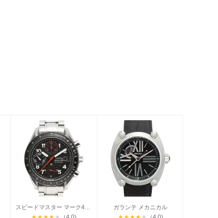
デル
スピードマスター マーク40 デイト
ガランテ メカニカル
★
★
★
★
★
（4.0)
★
★
★
★
★
（4.0)