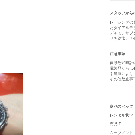
スタッフから
レーシングの
たダイアルデ
デルで、サブ
リを彷彿とさ
注意事項
自動巻式時計
電製品からは
る磁気により
その他
禁止事
商品スペック
レンタル状況
商品ID
■重さ(ベ
ムーブメント