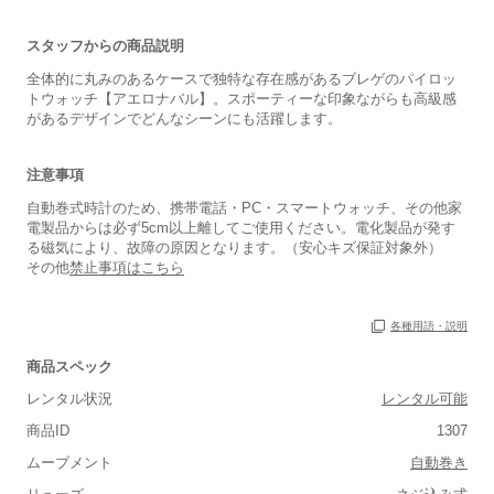
スタッフからの商品説明
全体的に丸みのあるケースで独特な存在感があるブレゲのパイロッ
トウォッチ【アエロナバル】。スポーティーな印象ながらも高級感
があるデザインでどんなシーンにも活躍します。
注意事項
自動巻式時計のため、携帯電話・PC・スマートウォッチ、その他家
電製品からは必ず5cm以上離してご使用ください。電化製品が発す
る磁気により、故障の原因となります。（安心キズ保証対象外）
その他
禁止事項はこちら
各種用語・説明
商品スペック
レンタル状況
レンタル可能
■重さ(ベルト込み)
商品ID
1307
軽い
重い
ムーブメント
自動巻き
■ケースの大きさ