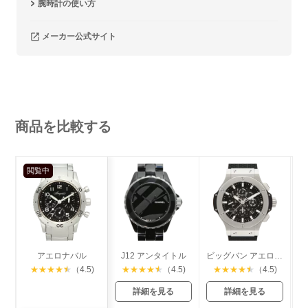
腕時計の使い方
メーカー公式サイト
商品を比較する
閲覧中
アエロナバル
J12 アンタイトル
ビッグバン アエロバン スティール
★
★
★
★
★
（4.5)
★
★
★
★
★
（4.5)
★
★
★
★
★
（4.5)
詳細を見る
詳細を見る