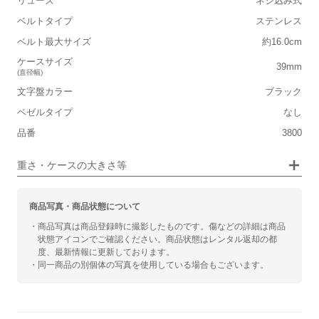
リューズ
ネジ込み式
ベルトタイプ
ステンレス
小さい
大きい
ベルト最大サイズ
約16.0cm
■装飾感
ケースサイズ
39mm
(直径幅)
シンプル
ジュエリー
文字盤カラー
ブラック
ベゼルタイプ
■向いているシチュエーション
なし
品番
3800
カジュアル
ビジネス
重さ・ケースの大きさ等
商品写真・商品状態について
・商品写真は商品登録時に撮影したものです。傷などの詳細は商品
状態アイコンでご確認ください。商品状態はレンタル返却の都
度、最新情報に更新しております。
・同一商品の別個体の写真を使用している場合もございます。