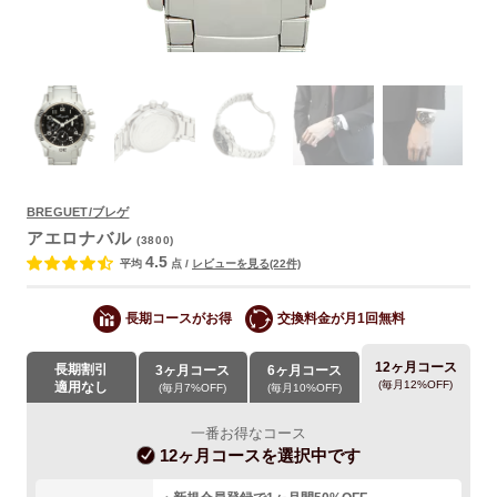
BREGUET/ブレゲ
アエロナバル
よくあるご質問
(3800)
4.5
平均
点
/
レビューを見る(22件)
長期コースがお得
交換料金が月1回無料
12ヶ月コース
長期割引
3ヶ月コース
6ヶ月コース
(毎月12%OFF)
適用なし
(毎月7%OFF)
(毎月10%OFF)
一番お得なコース
12ヶ月コース
を選択中です