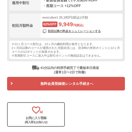
・新規会員登録で1ヶ月間50%OFF
適用中割引
・長期コース +12%OFF
executive1
26,180円(税込)/月額
9,949
62%OFF
初回月額料金
円(税込)
初回以降の料金をシュミレーションする
※12ヶ月コース割引は、12ヶ月の継続利用が条件となります。
2ヶ月目以降のコースが適用された月額決済には、決済時の所持ポイントに12ヶ月
コースの12ポイントが加算されます。
※長期割引コースに加入中は割引ポイントの無効設定はできません。
41分以内の利用手続完了で最短本日発送
(通常1日〜2日で到着)
無料会員登録後レンタル手続きへ
62
お気に入り登録
(再入荷をお知らせ)