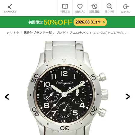
50%OFF
2026.08.31
初回限定
まで
カリトケ
腕時計ブランド一覧
ブレゲ
アエロナバル
(レンタル)アエロナバル（38