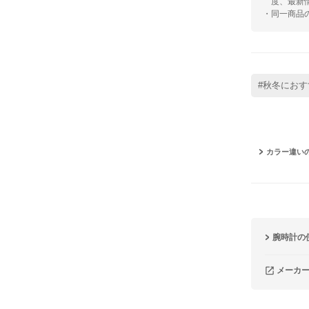
度、最新
・同一商品
#秋冬におす
カラー違い
腕時計の
メーカ