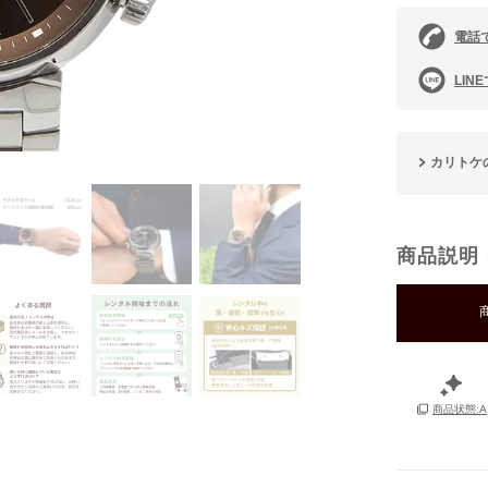
電話
LIN
カリトケ
商品説明
商品状態:A