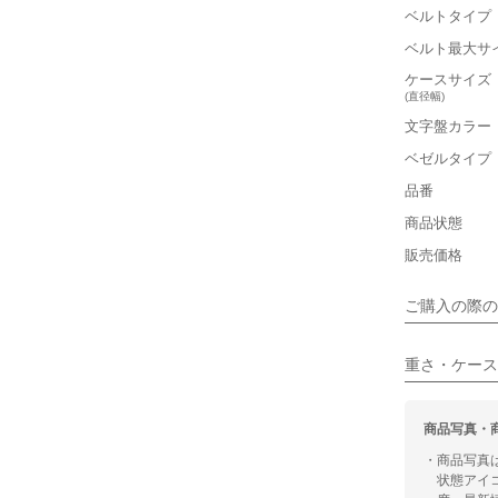
ベルトタイプ
■重さ(ベ
ベルト最大サ
軽い
ケースサイズ
(直径幅)
■ケースの
文字盤カラー
小さい
ベゼルタイプ
保証書
品番
■装飾感
箱
商品状態
シンプル
販売価格
■向いてい
ご購入の際の
カジュアル
重さ・ケース
商品写真・
・商品写真
状態アイ