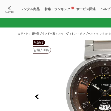
レンタル商品
特集・ランキング
サービス関連
ヘルプ
ブランド一覧
特集
すべての商品
ランキング
新入荷商品
料金プラン
ご
新
獲
カリトケ
腕時計ブランド一覧
ルイ・ヴィトン
タンブール
(レンタル)
取扱終了
購入可能