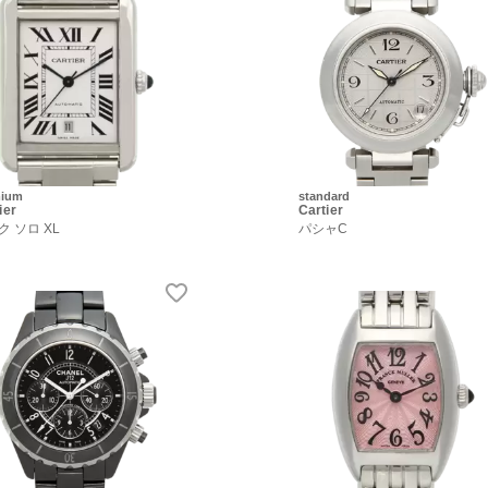
mium
standard
ier
Cartier
ク ソロ XL
パシャC