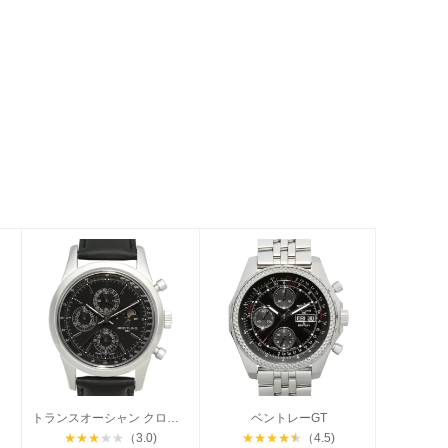
トランスオーシャン クロノグラフ
ベントレーGT
★
★
★
★
★
（3.0)
★
★
★
★
★
（4.5)