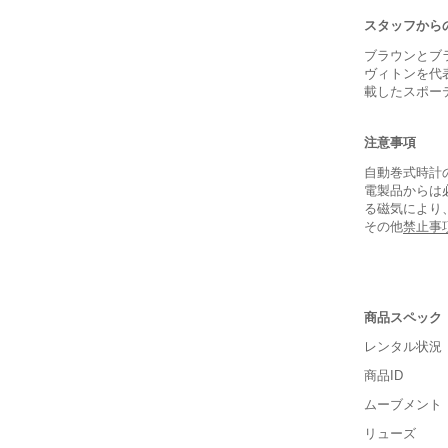
スタッフから
ブラウンとブ
ヴィトンを代
載したスポー
注意事項
自動巻式時計
電製品からは
る磁気により
その他
禁止事
商品スペック
レンタル状況
商品ID
ムーブメント
リューズ