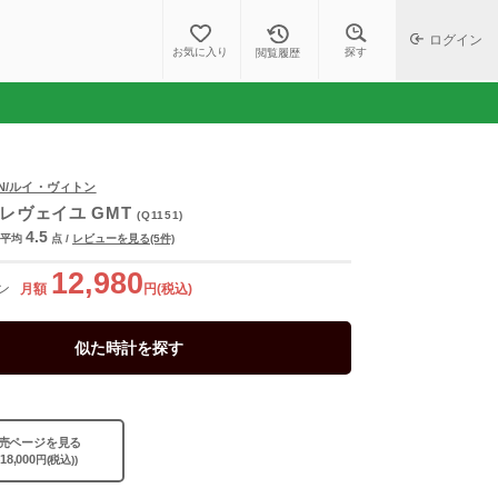
ログイン
探す
お気に入り
閲覧履歴
TON/ルイ・ヴィトン
レヴェイユ GMT
(Q1151)
4.5
平均
点
/
レビューを見る(5件)
12,980
ン
月額
円(税込)
似た時計を探す
売ページを見る
418,000
円(税込))