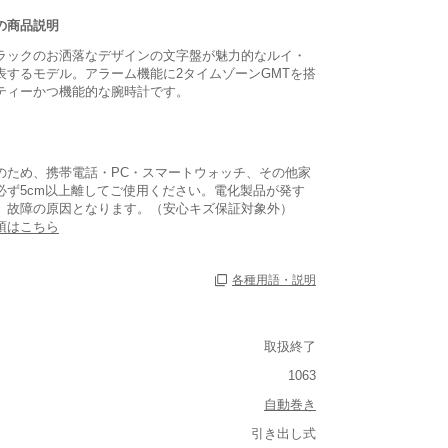
の商品説明
ラックのお洒落なデザインの文字盤が魅力的なルイ・
表するモデル。アラーム機能に2タイムゾーンGMTを搭
ティーかつ機能的な腕時計です。
のため、携帯電話・PC・スマートウォッチ、その他家
必ず5cm以上離してご使用ください。電化製品が発す
、故障の原因となります。（安心キズ保証対象外）
項はこちら
各種用語・説明
取扱終了
1063
自動巻き
引き出し式