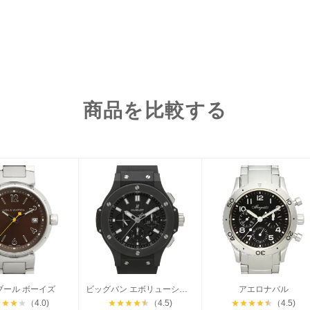
商品を比較する
ブール ボーイズ
ビッグバン エボリューションブラックマジック
アエロナバル
★
★
★
★
（4.0)
★
★
★
★
★
（4.5)
★
★
★
★
★
（4.5)