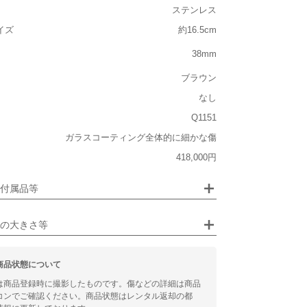
ステンレス
ルト込み)
イズ
約16.5cm
重い
38mm
大きさ
ブラウン
大きい
なし
なし
Q1151
なし
ガラスコーティング全体的に細かな傷
ジュエリー
418,000円
るシチュエーション
付属品等
ビジネス
の大きさ等
商品状態について
は商品登録時に撮影したものです。傷などの詳細は商品
コンでご確認ください。商品状態はレンタル返却の都