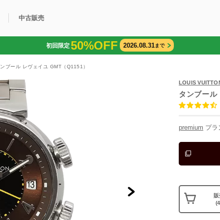
中古販売
50%OFF
2026.08.31
初回限定
まで
利用方法
規限定商品
得できるポイント
中古販売商品
Q&A
購入可能商品
カリトケとは？
ブランド一覧
中古販売について
タンブール レヴェイユ GMT（Q1151）
LOUIS VUIT
タンブール 
premium
プラ
販
(