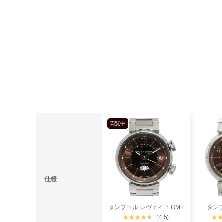
閲覧中
仕様
タンブール レヴェイユ GMT
タン
★
★
★
★
★
（4.5)
★