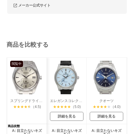
メーカー公式サイト
商品を比較する
閲覧中
スプリングドライブ マスターショップ限定
エレガンスコレクション スプリングドライブ
クオーツ
★
★
★
★
★
（4.5)
★
★
★
★
★
（5.0)
★
★
★
★
★
（4.0)
詳細を見る
詳細を見る
商品状態
A: 目立たないキズ
A: 目立たないキズ
A: 目立たないキズ