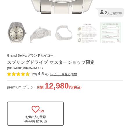
2
人が検討中
よくあるご質問
Grand Seiko/グランドセイコー
スプリングドライブ マスターショップ限定
(SBGA001/9R65-0AA0)
4.5
平均
点
/
レビューを見る(9件)
12,980
premium
プラン
月額
円(税込)
129
お気に入り登録
(再入荷をお知らせ)