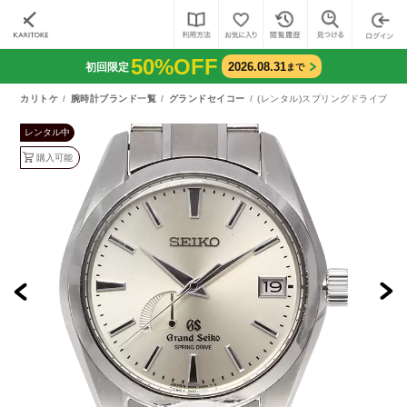
50%OFF
2026.08.31
初回限定
まで
カリトケ
腕時計ブランド一覧
グランドセイコー
(レンタル)スプリングドライブ マスタ
レンタル中
購入可能