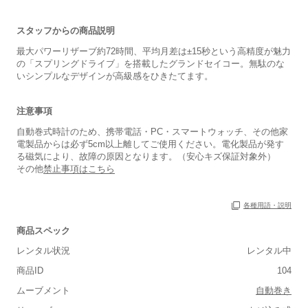
スタッフからの商品説明
最大パワーリザーブ約72時間、平均月差は±15秒という高精度が魅力
の「スプリングドライブ」を搭載したグランドセイコー。無駄のな
いシンプルなデザインが高級感をひきたてます。
注意事項
自動巻式時計のため、携帯電話・PC・スマートウォッチ、その他家
電製品からは必ず5cm以上離してご使用ください。電化製品が発す
る磁気により、故障の原因となります。（安心キズ保証対象外）
その他
禁止事項はこちら
各種用語・説明
商品スペック
レンタル状況
レンタル中
商品ID
104
ムーブメント
自動巻き