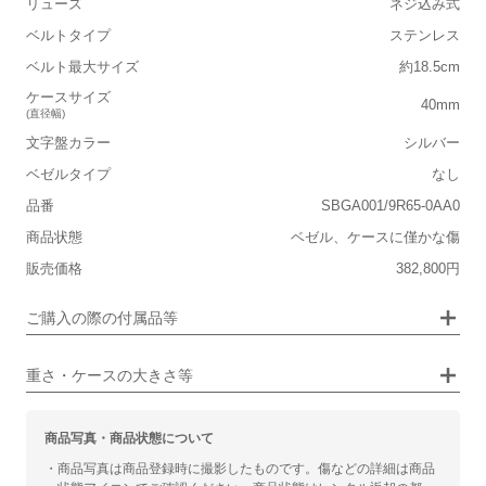
リューズ
ネジ込み式
ベルトタイプ
ステンレス
■重さ(ベルト込み)
ベルト最大サイズ
約18.5cm
軽い
重い
ケースサイズ
40mm
(直径幅)
■ケースの大きさ
文字盤カラー
シルバー
小さい
大きい
ベゼルタイプ
なし
品番
SBGA001/9R65-0AA0
■装飾感
保証書
なし
商品状態
ベゼル、ケースに僅かな傷
シンプル
ジュエリー
箱
なし
販売価格
382,800円
■向いているシチュエーション
ご購入の際の付属品等
カジュアル
ビジネス
重さ・ケースの大きさ等
商品写真・商品状態について
・商品写真は商品登録時に撮影したものです。傷などの詳細は商品