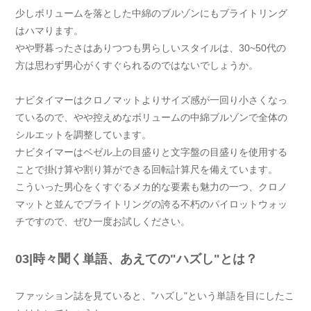
少しボリュームを落とした中綿のブルゾンにもブライトリング
はハマります。
やや野暮ったさはありつつも男らしいスタイルは、30~50代の
方は思わず男心がくすぐられるのではないでしょうか。
ナビタイマーはクロノマットよりサイズ感が一回り小さくなっ
ているので、やや控えめなボリュームの中綿ブルゾンで全体の
シルエットを調整しています。
ナビタイマーはベゼル上の目盛りと文字盤の目盛りを使用する
ことで掛け算や割り算ができる回転計算尺を備えています。
こういった男心をくすぐるメカ的な要素も魅力の一つ、クロノ
マットと並んでブライトリングの誇る不朽のパイロットウォッ
チですので、ぜひ一度お試しください。
03|時々聞く単語、あえての"ハズし"とは？
ファッション誌を見ていると、"ハズし"という単語を目にしたこ