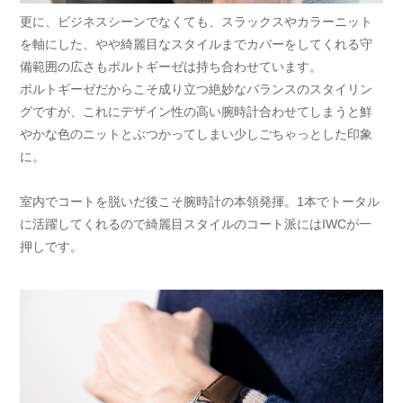
更に、ビジネスシーンでなくても、スラックスやカラーニット
を軸にした、やや綺麗目なスタイルまでカバーをしてくれる守
備範囲の広さもポルトギーゼは持ち合わせています。
ポルトギーゼだからこそ成り立つ絶妙なバランスのスタイリン
グですが、これにデザイン性の高い腕時計合わせてしまうと鮮
やかな色のニットとぶつかってしまい少しごちゃっとした印象
に。
室内でコートを脱いだ後こそ腕時計の本領発揮。1本でトータル
に活躍してくれるので綺麗目スタイルのコート派にはIWCが一
押しです。