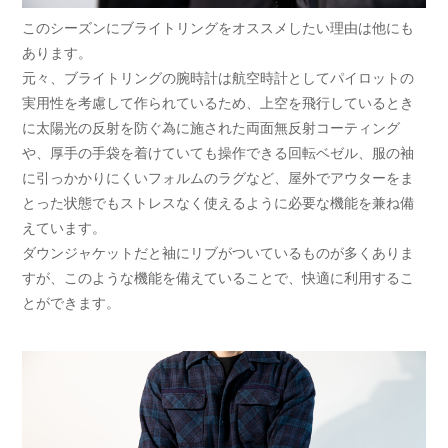
このシーズンにブライトリングをオススメしたい理由は他にも
あります。
元々、ブライトリングの腕時計は航空時計としてパイロットの
実用性を考慮して作られているため、上空を飛行しているとき
に太陽光の反射を防ぐ為に施された両面無反射コーティング
や、厚手の手袋を着けていても操作できる回転ベゼル、服の袖
に引っかかりにくいフォルムのラグなど、屋外でアウターをま
とった状態でもストレスなく使えるように必要な機能を兼ね備
えています。
ダウンジャケットだと袖にリブがついているものが多くありま
すが、このような機能を備えていることで、快適に利用するこ
とができます。