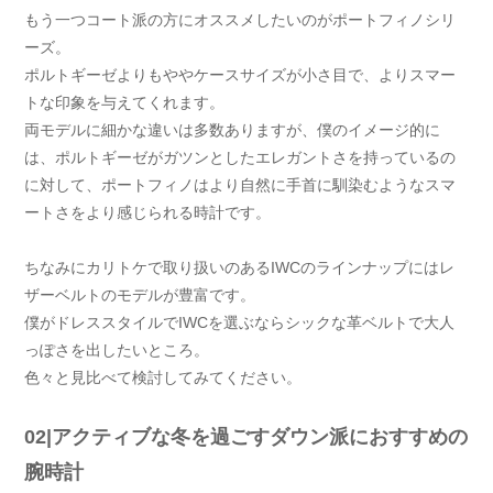
もう一つコート派の方にオススメしたいのがポートフィノシリ
ーズ。
ポルトギーゼよりもややケースサイズが小さ目で、よりスマー
トな印象を与えてくれます。
両モデルに細かな違いは多数ありますが、僕のイメージ的に
は、ポルトギーゼがガツンとしたエレガントさを持っているの
に対して、ポートフィノはより自然に手首に馴染むようなスマ
ートさをより感じられる時計です。
ちなみにカリトケで取り扱いのあるIWCのラインナップにはレ
ザーベルトのモデルが豊富です。
僕がドレススタイルでIWCを選ぶならシックな革ベルトで大人
っぽさを出したいところ。
色々と見比べて検討してみてください。
02|アクティブな冬を過ごすダウン派におすすめの
腕時計