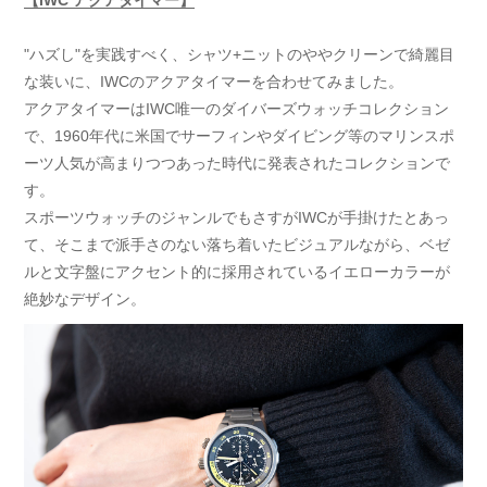
"ハズし"を実践すべく、シャツ+ニットのややクリーンで綺麗目
な装いに、IWCのアクアタイマーを合わせてみました。
アクアタイマーはIWC唯一のダイバーズウォッチコレクション
で、1960年代に米国でサーフィンやダイビング等のマリンスポ
ーツ人気が高まりつつあった時代に発表されたコレクションで
す。
スポーツウォッチのジャンルでもさすがIWCが手掛けたとあっ
て、そこまで派手さのない落ち着いたビジュアルながら、ベゼ
ルと文字盤にアクセント的に採用されているイエローカラーが
絶妙なデザイン。