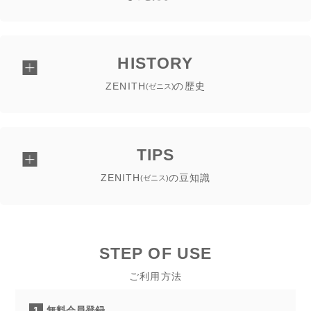
HISTORY
ZENITH
の歴史
(ゼニス)
TIPS
ZENITH
の豆知識
(ゼニス)
STEP OF USE
ご利用方法
1
無料会員登録