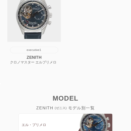
executive1
ZENITH
クロノマスター エルプリメロ
MODEL
ZENITH
モデル別一覧
(ゼニス)
エル・プリメロ