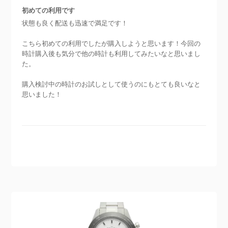
初めての利用です
状態も良く配送も迅速で満足です！
こちら初めての利用でしたが購入しようと思います！今回の
時計購入後も気分で他の時計も利用してみたいなと思いまし
た。
購入検討中の時計のお試しとして使うのにもとても良いなと
思いました！