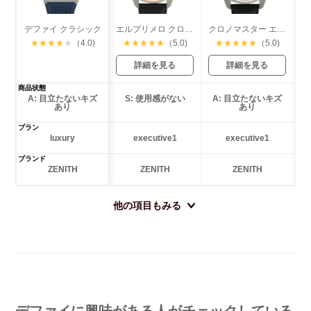
デファイ クラシック
エルプリメロ クロノマスター オープン
クロノマスター エルプリメロ オープン
★
★
★
★
★
（4.0)
★
★
★
★
★
（5.0)
★
★
★
★
★
（5.0)
詳細を見る
詳細を見る
商品状態
A: 目立たないキズ
S: 使用感がない
A: 目立たないキズ
あり
あり
プラン
luxury
executive1
executive1
ブランド
ZENITH
ZENITH
ZENITH
他の項目もみる
デファイに興味がある人がチェックしている