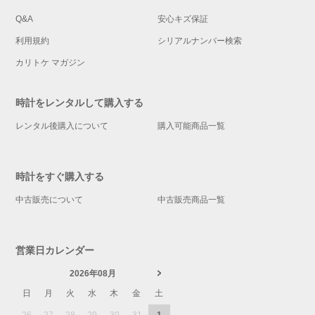
Q&A
安心キズ保証
利用規約
シリアルナンバー検索
カリトケ マガジン
時計をレンタルして購入する
レンタル後購入について
購入可能商品一覧
時計をすぐ購入する
中古販売について
中古販売商品一覧
営業日カレンダー
2026年08月
日
月
火
水
木
金
土
26
27
28
29
30
31
1