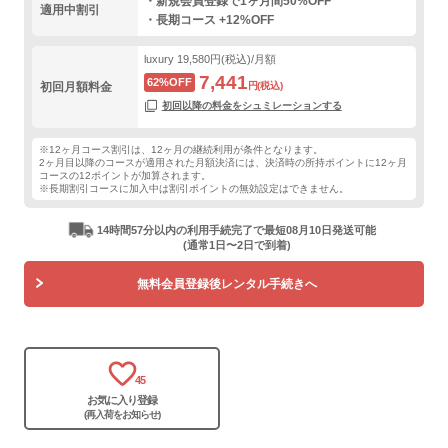
・新規会員登録で1ヶ月間50%OFF
適用中割引
・長期コース +12%OFF
luxury
19,580円(税込)/月額
7,441
62%OFF
初回月額料金
円(税込)
初回以降の料金をシュミレーションする
※12ヶ月コース割引は、12ヶ月の継続利用が条件となります。
2ヶ月目以降のコースが適用された月額決済には、決済時の所持ポイントに12ヶ月
コースの12ポイントが加算されます。
※長期割引コースに加入中は割引ポイントの無効設定はできません。
14時間57分以内の利用手続完了で最短08月10日発送可能
(通常1日〜2日で到着)
無料会員登録後レンタル手続きへ
45
お気に入り登録
(再入荷をお知らせ)