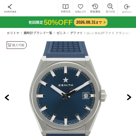
50%OFF
2026.08.31
初回限定
まで
カリトケ
腕時計ブランド一覧
ゼニス
デファイ
(レンタル)デファイ クラシック（95.
購入可能