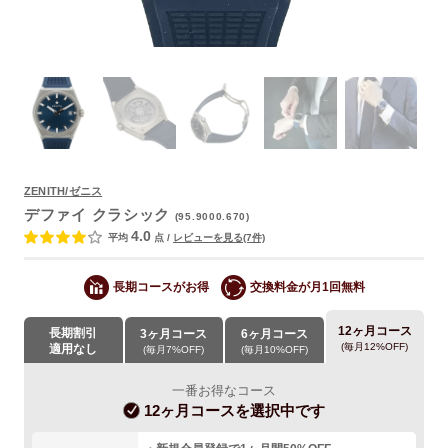
ZENITH/ゼニス
デファイ クラシック
(95.9000.670)
よくあるご質問
4.0
平均
点
/
レビューを見る(7件)
長期コースがお得
交換料金が月1回無料
12ヶ月コース
長期割引
3ヶ月コース
6ヶ月コース
(毎月12%OFF)
適用なし
(毎月7%OFF)
(毎月10%OFF)
一番お得なコース
12ヶ月コース
を選択中です