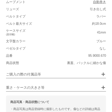
ムーブメント
自動巻き
リューズ
引き出し式
■重さ(ベルト込み)
ベルトタイプ
ラバー
軽い
重い
ベルト最大サイズ
約18.0cm
■ケースの大きさ
ケースサイズ
41mm
(直径幅)
小さい
大きい
文字盤カラー
ブルー
ベゼルタイプ
なし
■装飾感
品番
95.9000.670
シンプル
ジュエリー
商品状態
裏蓋、バックルに細かな傷
■向いているシチュエーション
画像タップで拡大表示
ご購入の際の付属品等
カジュアル
ビジネス
重さ・ケースの大きさ等
商品写真・商品状態について
・商品写真は商品登録時に撮影したものです。傷などの詳細は商品