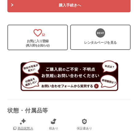
購入手続きへ
保証書
あり
箱
あり
12
お気に入り登録
レンタルページを見る
(再入荷をお知らせ)
状態・付属品等
箱あり
保証書あり
商品状態:A