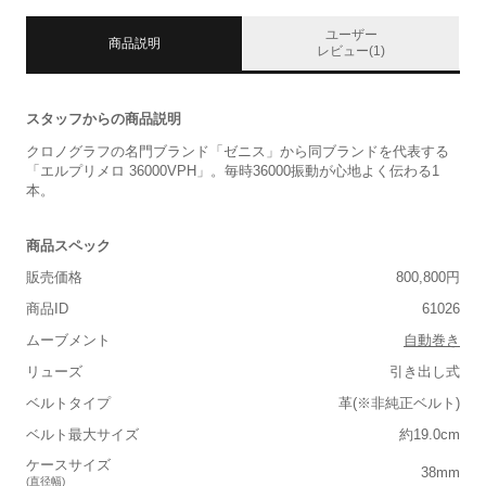
ユーザー
商品説明
レビュー(1)
スタッフからの商品説明
クロノグラフの名門ブランド「ゼニス」から同ブランドを代表する
「エルプリメロ 36000VPH」。毎時36000振動が心地よく伝わる1
本。
商品スペック
販売価格
800,800円
商品ID
61026
ムーブメント
自動巻き
リューズ
引き出し式
ベルトタイプ
革(※非純正ベルト)
ベルト最大サイズ
約19.0cm
ケースサイズ
38mm
(直径幅)