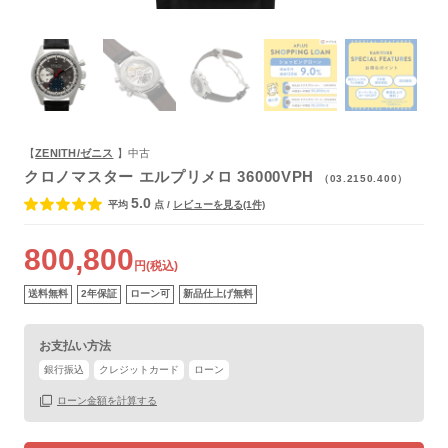
よくあるご質問
【
ZENITH/ゼニス
】中古
クロノマスター エルプリメロ 36000VPH
（03.2150.400）
5.0
平均
点
/
レビューを見る(1件)
800,800
円(税込)
送料無料
2年保証
ローン可
新品仕上げ無料
お支払い方法
銀行振込
クレジットカード
ローン
ローン金額を計算する