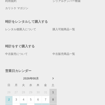
利用規約
シリアルナンバー検索
カリトケ マガジン
時計をレンタルして購入する
レンタル後購入について
購入可能商品一覧
時計をすぐ購入する
中古販売について
中古販売商品一覧
営業日カレンダー
2026年08月
日
月
火
水
木
金
土
26
27
28
29
30
31
1
2
3
4
5
6
7
8