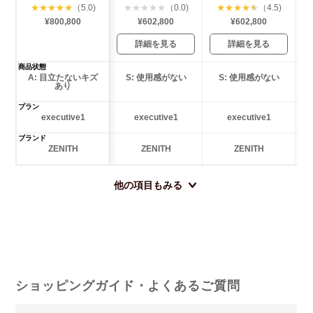
★
★
★
★
★
（5.0)
★
★
★
★
★
（0.0)
★
★
★
★
★
（4.5)
¥800,800
¥602,800
¥602,800
詳細を見る
詳細を見る
商品状態
A: 目立たないキズ
S: 使用感がない
S: 使用感がない
あり
プラン
executive1
executive1
executive1
ブランド
ZENITH
ZENITH
ZENITH
他の項目もみる
ショッピングガイド・よくあるご質問