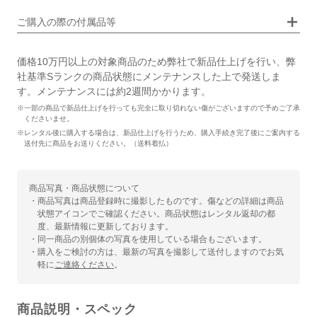
画像タップで拡大表示
ご購入の際の付属品等
価格10万円以上の対象商品のため弊社で新品仕上げを行い、弊
社基準Sランクの商品状態にメンテナンスした上で発送しま
す。メンテナンスには約2週間かかります。
※一部の商品で新品仕上げを行っても完全に取り切れない傷がございますので予めご了承
くださいませ。
※レンタル後に購入する場合は、新品仕上げを行うため、購入手続き完了後にご案内する
送付先に商品をお送りください。（送料着払）
商品写真・商品状態について
・商品写真は商品登録時に撮影したものです。傷などの詳細は商品
状態アイコンでご確認ください。商品状態はレンタル返却の都
度、最新情報に更新しております。
・同一商品の別個体の写真を使用している場合もございます。
・購入をご検討の方は、最新の写真を撮影して送付しますのでお気
軽に
ご連絡ください
。
商品説明・スペック