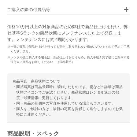
画像タップで拡大表示
ご購入の際の付属品等
価格10万円以上の対象商品のため弊社で新品仕上げを行い、弊
社基準Sランクの商品状態にメンテナンスした上で発送しま
す。メンテナンスには約2週間かかります。
※一部の商品で新品仕上げを行っても完全に取り切れない傷がございますので予めご了承
くださいませ。
※レンタル後に購入する場合は、新品仕上げを行うため、購入手続き完了後にご案内する
送付先に商品をお送りください。（送料着払）
商品写真・商品状態について
・商品写真は商品登録時に撮影したものです。傷などの詳細は商品
状態アイコンでご確認ください。商品状態はレンタル返却の都
度、最新情報に更新しております。
・同一商品の別個体の写真を使用している場合もございます。
・購入をご検討の方は、最新の写真を撮影して送付しますのでお気
軽に
ご連絡ください
。
商品説明・スペック