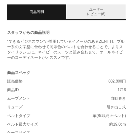
ユーザー
商品説明
レビュー(6)
スタッフからの商品説明
"できるビジネスマン"が着用しているイメージのあるZENITH。ブル
ー系の文字盤に合わせて同系色のベルトを合わせることで、よりス
タイリッシュに。ネイビーのスーツと組み合わせて、オールネイビ
ーのコーディネートがオススメです。
商品スペック
販売価格
602,800円
商品ID
1716
ムーブメント
自動巻き
リューズ
引き出し式
ベルトタイプ
革(※非純正ベルト)
ベルト最大サイズ
約19.0cm
ケースサイズ