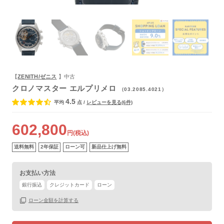
よくあるご質問
【
ZENITH/ゼニス
】中古
クロノマスター エルプリメロ
（03.2085.4021）
4.5
平均
点
/
レビューを見る(6件)
602,800
円(税込)
送料無料
2年保証
ローン可
新品仕上げ無料
お支払い方法
銀行振込
クレジットカード
ローン
ローン金額を計算する