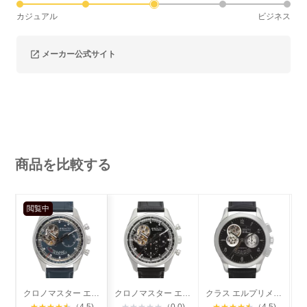
カジュアル
ビジネス
メーカー公式サイト
商品を比較する
閲覧中
クロノマスター エルプリメロ
クロノマスター エルプリメロ オープン
クラス エルプリメロ クロノグラフ パワーリザーブ
★
★
★
★
★
（4.5)
★
★
★
★
★
（0.0)
★
★
★
★
★
（4.5)