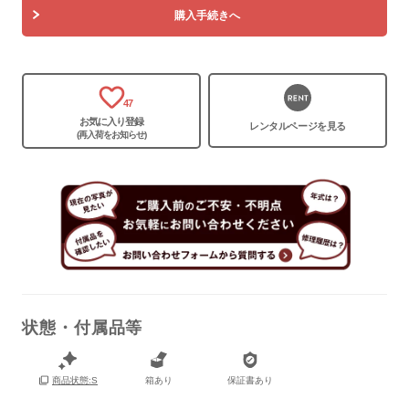
購入手続きへ
保証書
あり
箱
あり
47
お気に入り登録
レンタルページを見る
(再入荷をお知らせ)
状態・付属品等
箱あり
保証書あり
商品状態:S