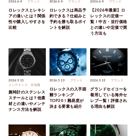
2026.6.4
ブランド
2026.6.4
ブランド
2026.6.4
ブランド
ロレックスとレキシ
ロレックスは商品予
【2026年最新】ロ
アの違いとは？関係
約できる？仕組みと
レックスの定価一
性や購入しやすさを
予約を勝ち取るポイ
覧！中古・並行価格
比較
ントを解説
との違いや定価で買
う方法も
2026.5.13
2026.5.13
ブランド
2026.5.13
ブランド
メンテナンス
豆知識
ロレックスの入手困
グランドセイコーを
腕時計のステンレス
難ランキング
着用している海外セ
スチールとは？他素
TOP20！難易度が
レブ一覧！評価され
材との違いやメンテ
決まる要素も紹介
る理由も解説
ナンス方法を解説