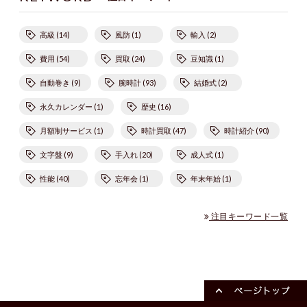
高級 (14)
風防 (1)
輸入 (2)
費用 (54)
買取 (24)
豆知識 (1)
自動巻き (9)
腕時計 (93)
結婚式 (2)
永久カレンダー (1)
歴史 (16)
月額制サービス (1)
時計買取 (47)
時計紹介 (90)
文字盤 (9)
手入れ (20)
成人式 (1)
性能 (40)
忘年会 (1)
年末年始 (1)
注目キーワード一覧