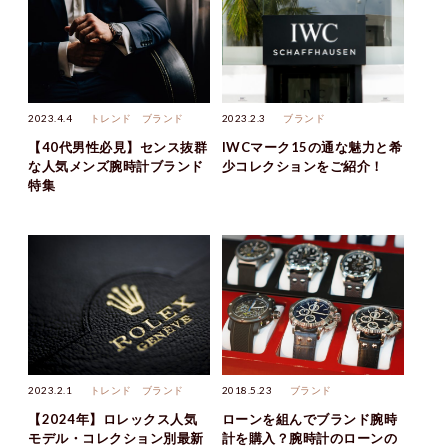
2023.4.4
トレンド
ブランド
2023.2.3
ブランド
【40代男性必見】センス抜群
IWCマーク15の通な魅力と希
な人気メンズ腕時計ブランド
少コレクションをご紹介！
特集
2023.2.1
トレンド
ブランド
2018.5.23
ブランド
【2024年】ロレックス人気
ローンを組んでブランド腕時
モデル・コレクション別最新
計を購入？腕時計のローンの