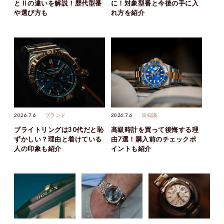
とⅡの違いを解説！歴代型番
に！対象型番と今後の手に入
や選び方も
れ方を紹介
2026.7.6
ブランド
2026.7.6
豆知識
ブライトリングは30代だと恥
高級時計を買って後悔する理
ずかしい？理由と着けている
由7選！購入前のチェックポ
人の印象も紹介
イントも紹介