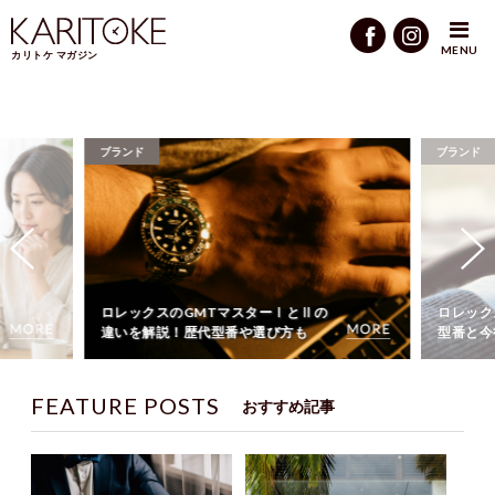
KARITOKEマガジン
MENU
カリトケ マガジン
ブランド
ブランド
ブライト
ロレックスのペプシが廃盤に！対象
い？理由
型番と今後の手に入れ方を紹介
介
FEATURE POSTS
おすすめ記事