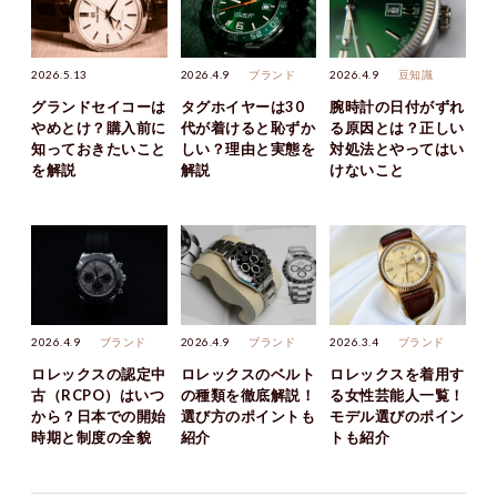
2026.5.13
2026.4.9
ブランド
2026.4.9
豆知識
グランドセイコーは
タグホイヤーは30
腕時計の日付がずれ
やめとけ？購入前に
代が着けると恥ずか
る原因とは？正しい
知っておきたいこと
しい？理由と実態を
対処法とやってはい
を解説
解説
けないこと
2026.4.9
ブランド
2026.4.9
ブランド
2026.3.4
ブランド
ロレックスの認定中
ロレックスのベルト
ロレックスを着用す
古（RCPO）はいつ
の種類を徹底解説！
る女性芸能人一覧！
から？日本での開始
選び方のポイントも
モデル選びのポイン
時期と制度の全貌
紹介
トも紹介