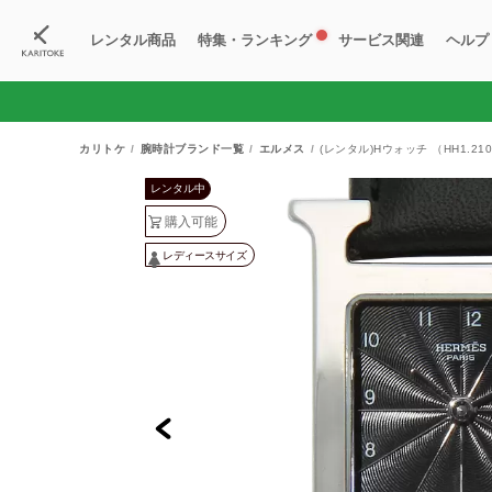
レンタル商品
特集・ランキング
サービス関連
ヘルプ
ブランド一覧
特集
すべての商品
ランキング
新入荷商品
料金プラン
ご
新
獲
カリトケ
腕時計ブランド一覧
エルメス
(レンタル)Hウォッチ （HH1.21
レンタル中
購入可能
レディースサイズ