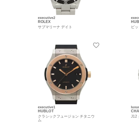
executive2
exec
ROLEX
HUB
サブマリーナ デイト
ビッ
executive1
luxu
HUBLOT
CHA
クラシックフュージョン チタニウ
J1
ム