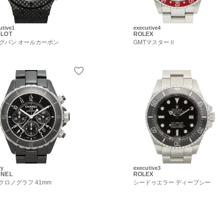
utive1
executive4
LOT
ROLEX
グバン オールカーボン
GMTマスターⅡ
ry
executive3
NEL
ROLEX
2 クロノグラフ 41mm
シードゥエラー ディープシー