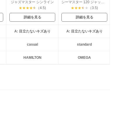
ジャズマスター シンライン
シーマスター 120 ジャックマイヨールモデル
★
★
★
★
★
（4.5)
★
★
★
★
★
（3.5)
詳細を見る
詳細を見る
A: 目立たないキズあり
A: 目立たないキズあり
casual
standard
HAMILTON
OMEGA