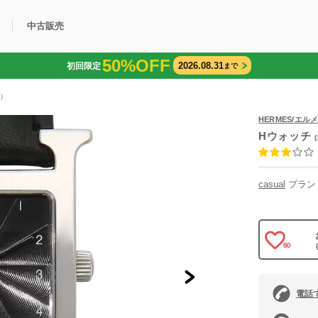
中古販売
50%OFF
2026.08.31
初回限定
まで
利用方法
規限定商品
得できるポイント
中古販売商品
Q&A
購入可能商品
カリトケとは？
ブランド一覧
中古販売について
0）
HERMES/エル
Hウォッチ
casual
プラン
80
電話