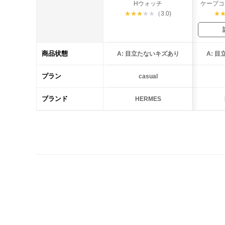
Hウォッチ
ケープコ
★
★
★
★
★
（3.0)
★
商品状態
A: 目立たないキズあり
A: 
プラン
casual
ブランド
HERMES