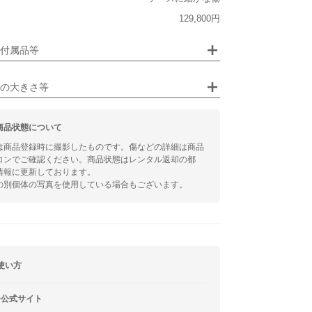
ジュエリー
129,800円
るシチュエーション
付属品等
ビジネス
の大きさ等
商品状態について
は商品登録時に撮影したものです。傷などの詳細は商品
コンでご確認ください。商品状態はレンタル返却の都
情報に更新しております。
の別個体の写真を使用している場合もございます。
使い方
ー公式サイト