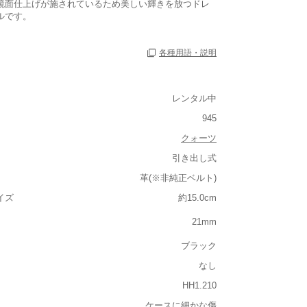
鏡面仕上げが施されているため美しい輝きを放つドレ
ルです。
各種用語・説明
レンタル中
945
クォーツ
引き出し式
革(※非純正ベルト)
ルト込み)
イズ
約15.0cm
重い
21mm
大きさ
ブラック
大きい
なし
なし
なし
HH1.210
ケースに細かな傷