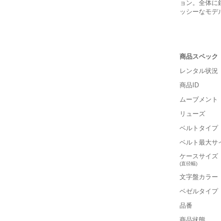
ョン。全体に
ッシーなモデ
商品スペック
レンタル状況
商品ID
ムーブメント
リューズ
ベルトタイプ
■重さ(ベ
ベルト最大サ
軽い
ケースサイズ
(直径幅)
■ケースの
文字盤カラー
小さい
保証書
ベゼルタイプ
箱
品番
■装飾感
商品状態