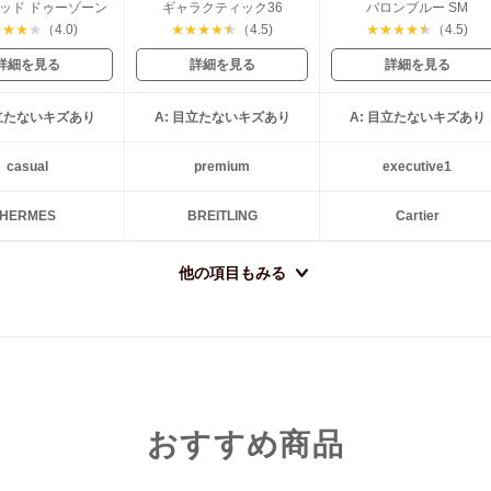
ッド ドゥーゾーン
ギャラクティック36
バロンブルー SM
★
★
★
★
（4.0)
★
★
★
★
★
（4.5)
★
★
★
★
★
（4.5)
詳細を見る
詳細を見る
詳細を見る
目立たないキズあり
A: 目立たないキズあり
A: 目立たないキズあり
casual
premium
executive1
HERMES
BREITLING
Cartier
他の項目もみる
おすすめ商品