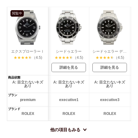
閲覧中
エクスプローラーⅠ
シードゥエラー
シードゥエラー ディープシー
★
★
★
★
★
（4.5)
★
★
★
★
★
（4.5)
★
★
★
★
★
（4.5)
詳細を見る
詳細を見る
商品状態
A: 目立たないキズ
A: 目立たないキズ
A: 目立たないキズ
あり
あり
あり
プラン
premium
executive1
executive3
ブランド
ROLEX
ROLEX
ROLEX
他の項目もみる