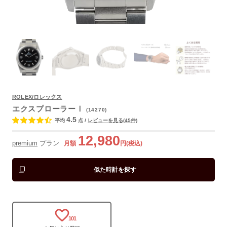
ROLEX/ロレックス
エクスプローラーⅠ
(14270)
よくあるご質問
4.5
平均
点
/
レビューを見る(45件)
12,980
premium
プラン
月額
円(税込)
似た時計を探す
101