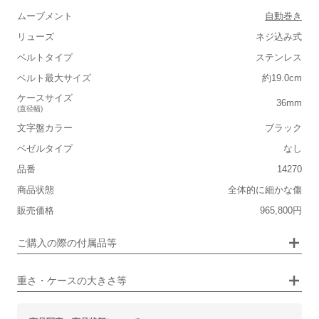
ムーブメント
自動巻き
リューズ
ネジ込み式
ベルトタイプ
ステンレス
■重さ(ベルト込み)
ベルト最大サイズ
約19.0cm
軽い
重い
ケースサイズ
36mm
(直径幅)
■ケースの大きさ
文字盤カラー
ブラック
小さい
大きい
ベゼルタイプ
なし
品番
14270
保証書
なし
■装飾感
商品状態
全体的に細かな傷
箱
なし
シンプル
ジュエリー
販売価格
965,800円
■向いているシチュエーション
ご購入の際の付属品等
カジュアル
ビジネス
重さ・ケースの大きさ等