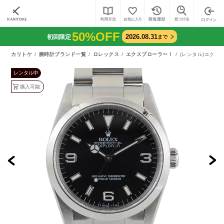
50%OFF
2026.08.31
初回限定
まで
カリトケ
腕時計ブランド一覧
ロレックス
エクスプローラーⅠ
(レンタル)エクス
レンタル中
購入可能