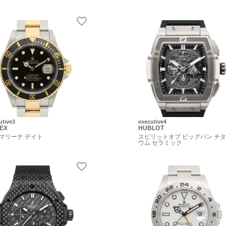
utive3
executive4
EX
HUBLOT
マリーナ デイト
スピリットオブ ビッグバン チ
ウム セラミック