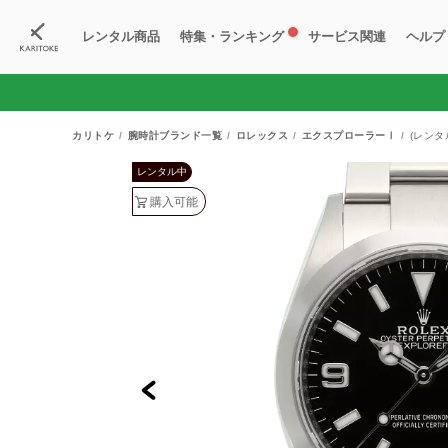
レンタル商品
特集・ランキング
サービス関連
ヘルプ
ブランド一覧
特集
すべての商品
ランキング
新入荷商品
料金プラン
ご
新
獲
カリトケ
腕時計ブランド一覧
ロレックス
エクスプローラーⅠ
(レンタ
レンタル中
購入可能