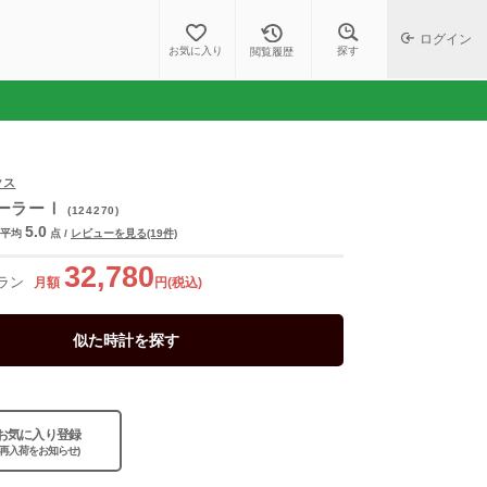
ログイン
探す
お気に入り
閲覧履歴
クス
ーラーⅠ
(124270)
5.0
平均
点
/
レビューを見る(19件)
32,780
ラン
月額
円(税込)
似た時計を探す
お気に入り登録
(再入荷をお知らせ)