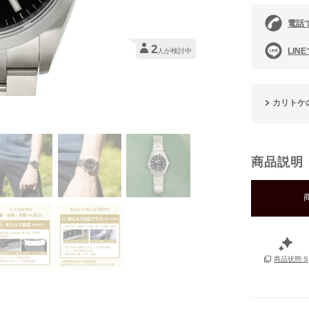
電話
2
LIN
人が検討中
カリトケ
商品説明
商品状態:S