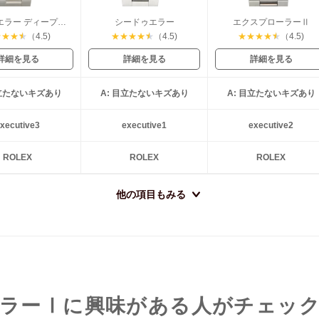
シードゥエラー ディープシー
シードゥエラー
エクスプローラーⅡ
★
★
★
★
（4.5)
★
★
★
★
★
（4.5)
★
★
★
★
★
（4.5)
詳細を見る
詳細を見る
詳細を見る
目立たないキズあり
A: 目立たないキズあり
A: 目立たないキズあり
xecutive3
executive1
executive2
ROLEX
ROLEX
ROLEX
他の項目もみる
ラーⅠに興味がある人がチェッ