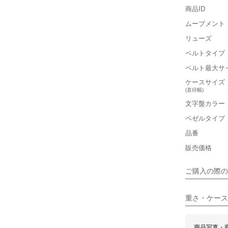
箱
商品ID
ムーブメント
リューズ
■重さ(ベ
ベルトタイプ
軽い
ベルト最大サ
■ケースの
ケースサイズ
(直径幅)
小さい
文字盤カラー
ベゼルタイプ
■装飾感
品番
シンプル
販売価格
■向いてい
ご購入の際の
カジュアル
重さ・ケース
商品写真・