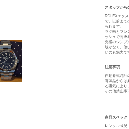
スタッフから
ROLEXエ
で、以前まで
られます。
ラグ幅とブレ
ッシュで高級
究極のシンプ
駄がなく、使
いのも魅力で
注意事項
自動巻式時計
電製品からは
る磁気により
その他
禁止事
商品スペック
保証書
レンタル状況