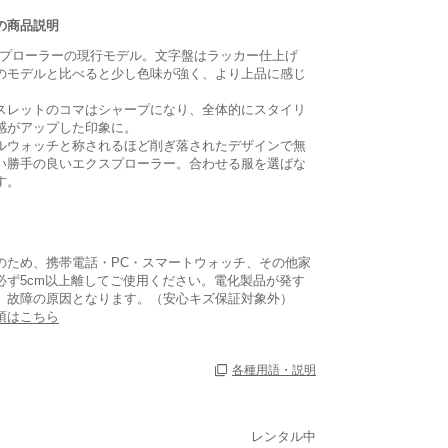
の商品説明
クスプローラーの現行モデル。文字盤はラッカー仕上げ
のモデルと比べると少し色味が強く、より上品に感じ
スレットのコマはシャープになり、全体的にスタイリ
感がアップした印象に。
ルウォッチと称されるほど削ぎ落されたデザインで無
い勝手の良いエクスプローラー。合わせる服を選ばな
す。
のため、携帯電話・PC・スマートウォッチ、その他家
必ず5cm以上離してご使用ください。電化製品が発す
、故障の原因となります。（安心キズ保証対象外）
項はこちら
各種用語・説明
あり
レンタル中