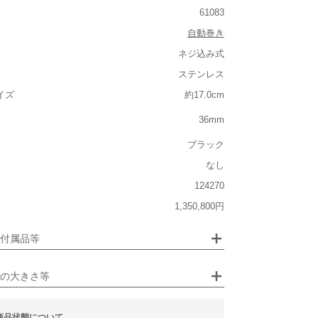
あり
61083
自動巻き
ネジ込み式
ルト込み)
ステンレス
重い
イズ
約17.0cm
大きさ
36mm
大きい
ブラック
なし
124270
ジュエリー
1,350,800円
るシチュエーション
画像クリックで拡大表示
付属品等
ビジネス
の大きさ等
商品状態について