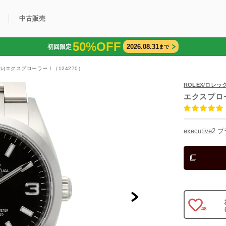
中古販売
50%OFF
2026.08.31
初回限定
まで
利用方法
規限定商品
得できるポイント
中古販売商品
Q&A
購入可能商品
カリトケとは？
ブランド一覧
中古販売について
ル)エクスプローラーⅠ（124270）
ROLEX/ロレッ
エクスプロ
executive2
プ
48