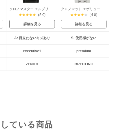
クロノマスター エルプリメロ オープン
クロノマット エボリューション
★
★
★
★
★
（5.0)
★
★
★
★
★
（4.0)
詳細を見る
詳細を見る
A: 目立たないキズあり
S: 使用感がない
executive1
premium
ZENITH
BREITLING
クしている商品