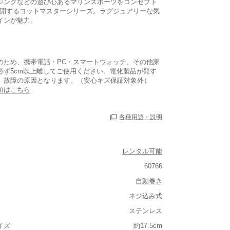
ジングなどの遊び心あるマリンスポーツをコンセプト
が展開するヨットマスターシリーズ。ラグジュアリーな気
インが魅力。
のため、携帯電話・PC・スマートウォッチ、その他家
必ず5cm以上離してご使用ください。電化製品が発す
、故障の原因となります。（安心キズ保証対象外）
あり
項はこちら
なし
各種用語・説明
レンタル可能
60766
自動巻き
ネジ込み式
ステンレス
ルト込み)
イズ
約17.5cm