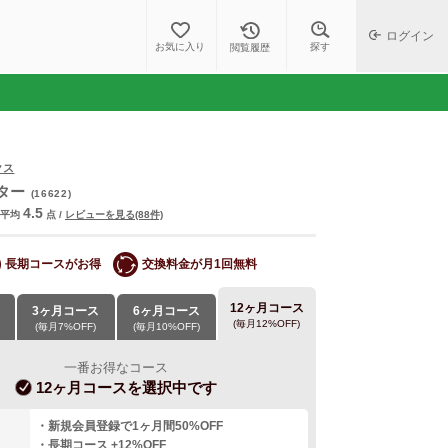
ログイン
探す
お気に入り
閲覧履歴
クス
ター
(16622)
4.5
平均
点
/
レビューを見る(88件)
長期コースがお得
交換料金が月1回無料
12ヶ月コース
3ヶ月コース
6ヶ月コース
(毎月12%OFF)
(毎月7%OFF)
(毎月10%OFF)
一番お得なコース
12ヶ月コース
を選択中です
・新規会員登録で1ヶ月間50%OFF
・長期コース +12%OFF