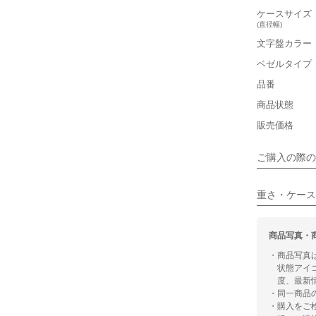
軽い
ケースサイズ
(直径幅)
■ケースの
文字盤カラー
小さい
ベゼルタイプ
品番
■装飾感
商品状態
シンプル
販売価格
■向いてい
ご購入の際の
カジュアル
重さ・ケース
商品写真・
・商品写真
状態アイ
度、最新
・同一商品
・購入をご