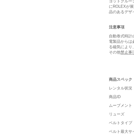
ヨットクルー
にROLEX
品のあるデザ
注意事項
自動巻式時計
電製品からは
る磁気により
保証書
その他
禁止事
箱
商品スペック
レンタル状況
商品ID
ムーブメント
リューズ
ベルトタイプ
■重さ(ベ
ベルト最大サ