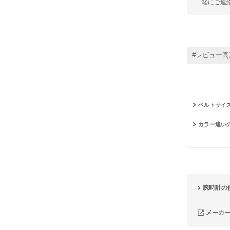
軽に
ご連
#レビュー高
ベルトサイ
カラー違い
腕時計の
メーカ