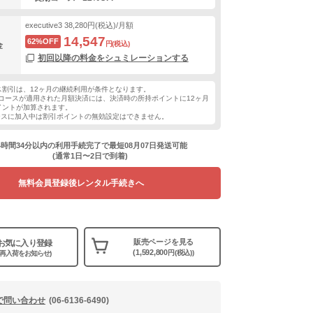
executive3
38,280円(税込)/月額
14,547
62%OFF
円(税込)
金
初回以降の料金をシュミレーションする
ス割引は、12ヶ月の継続利用が条件となります。
コースが適用された月額決済には、決済時の所持ポイントに12ヶ月
イントが加算されます。
ースに加入中は割引ポイントの無効設定はできません。
4時間34分以内の利用手続完了で最短08月07日発送可能
(通常1日〜2日で到着)
無料会員登録後レンタル手続きへ
販売ページを見る
お気に入り登録
(1,592,800
円(税込))
(再入荷をお知らせ)
で問い合わせ
(06-6136-6490)