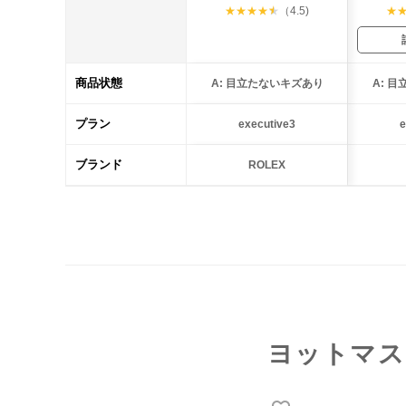
★
★
★
★
★
（4.5)
★
商品状態
A: 目立たないキズあり
A: 
プラン
executive3
e
ブランド
ROLEX
ヨットマス