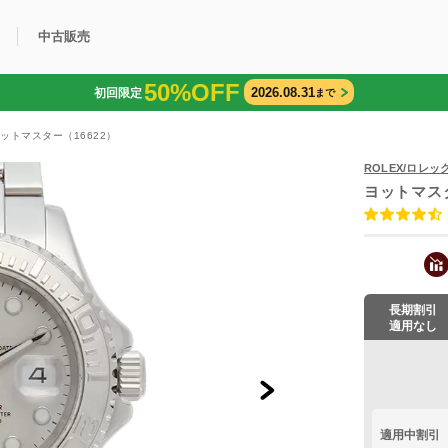
中古販売
50%OFF
2026.08.31
初回限定
まで
利用方法
規限定商品
得できるポイント
中古販売商品
Q&A
購入可能商品
カリトケとは？
ブランド一覧
中古販売について
ヨットマスター（16622）
ROLEX/ロレッ
ヨットマス
長期割引
適用なし
適用中割引