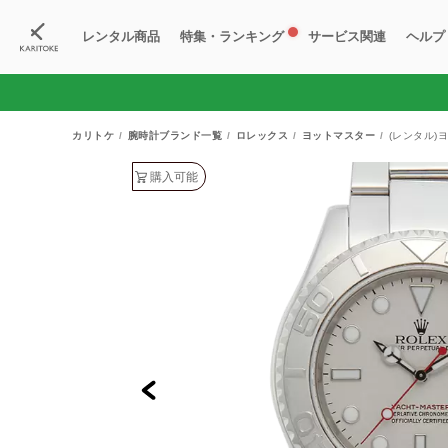
レンタル商品
特集・ランキング
サービス関連
ヘルプ
ブランド一覧
特集
すべての商品
ランキング
新入荷商品
料金プラン
ご
新
獲
カリトケ
腕時計ブランド一覧
ロレックス
ヨットマスター
(レンタル)
購入可能