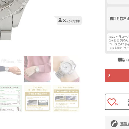
初回月額料
3
人が検討中
※12ヶ月コー
2ヶ月目以降の
コースの12ポ
※長期割引コ
1
15
電話