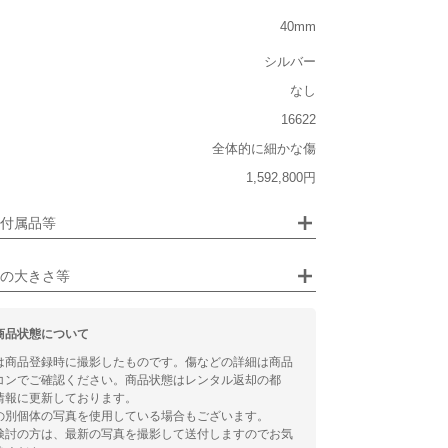
重い
40mm
大きさ
シルバー
大きい
なし
16622
全体的に細かな傷
ジュエリー
1,592,800円
るシチュエーション
画像クリックで拡大表示
付属品等
ビジネス
の大きさ等
商品状態について
は商品登録時に撮影したものです。傷などの詳細は商品
コンでご確認ください。商品状態はレンタル返却の都
情報に更新しております。
の別個体の写真を使用している場合もございます。
検討の方は、最新の写真を撮影して送付しますのでお気