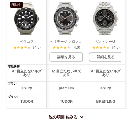
閲覧中
ペラゴス
ヘリテージ クロノグラフ
ベントレーGT
ガ
★
★
★
★
★
（4.5)
★
★
★
★
★
（4.0)
★
★
★
★
★
（4.5)
詳細を見る
詳細を見る
商品状態
A: 目立たないキズ
A: 目立たないキズ
A: 目立たないキズ
あり
あり
あり
プラン
luxury
premium
luxury
ブランド
TUDOR
TUDOR
BREITLING
他の項目もみる