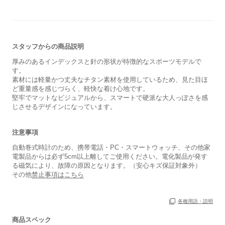
スタッフからの商品説明
厚みのあるインデックスと針の形状が特徴的なスポーツモデルで
す。
素材には軽量かつ丈夫なチタン素材を使用しているため、見た目ほ
ど重量感を感じづらく、軽快な着け心地です。
堅牢でマットなビジュアルから、スマートで硬派な大人っぽさを感
じさせるデザインになっています。
注意事項
自動巻式時計のため、携帯電話・PC・スマートウォッチ、その他家
電製品からは必ず5cm以上離してご使用ください。電化製品が発す
る磁気により、故障の原因となります。（安心キズ保証対象外）
その他
禁止事項はこちら
各種用語・説明
保証書
あり
箱
あり
商品スペック