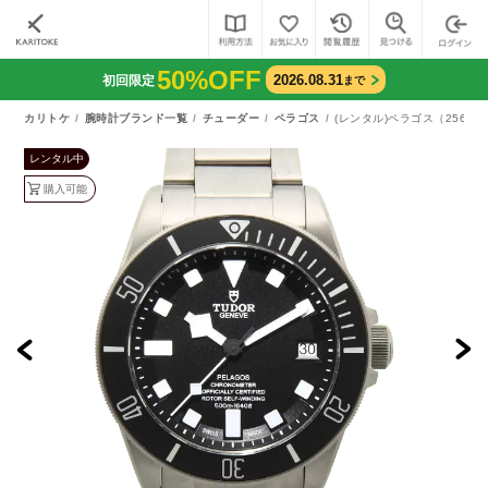
50%OFF
2026.08.31
初回限定
まで
カリトケ
腕時計ブランド一覧
チューダー
ペラゴス
(レンタル)ペラゴス（25600
レンタル中
購入可能