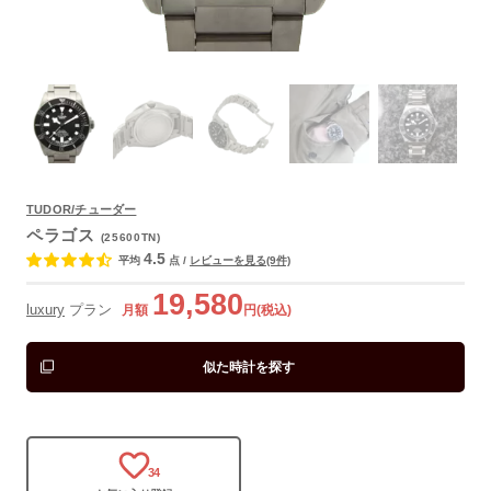
TUDOR/チューダー
よくあるご質問
ペラゴス
(25600TN)
4.5
平均
点
/
レビューを見る(9件)
19,580
luxury
プラン
月額
円(税込)
似た時計を探す
34