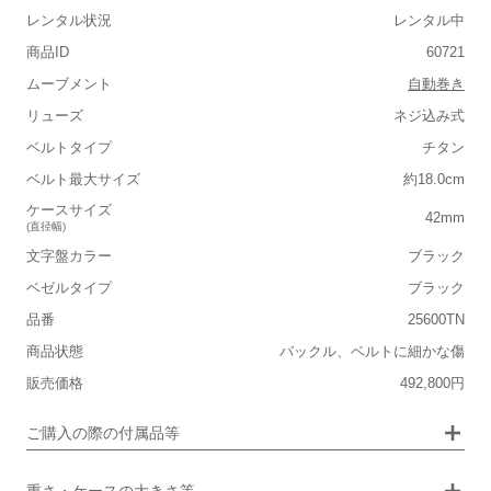
レンタル状況
レンタル中
商品ID
60721
ムーブメント
自動巻き
リューズ
ネジ込み式
ベルトタイプ
チタン
■重さ(ベルト込み)
ベルト最大サイズ
約18.0cm
軽い
重い
ケースサイズ
42mm
(直径幅)
■ケースの大きさ
文字盤カラー
ブラック
小さい
大きい
ベゼルタイプ
ブラック
品番
25600TN
■装飾感
商品状態
バックル、ベルトに細かな傷
シンプル
ジュエリー
販売価格
492,800円
■向いているシチュエーション
画像タップで拡大表示
ご購入の際の付属品等
カジュアル
ビジネス