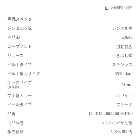
各種用語・説明
商品スペック
保証書
あり
レンタル状況
レンタル中
箱
あり
商品ID
60645
ムーブメント
自動巻き
リューズ
引き出し式
ベルトタイプ
ステンレス
■重さ(ベルト込み)
ベルト最大サイズ
約19.0cm
軽い
重い
ケースサイズ
41mm
(直径幅)
■ケースの大きさ
文字盤カラー
ホワイト
小さい
大きい
ベゼルタイプ
ブラック
品番
03.3100.3600/69.M3100
■装飾感
商品状態
ベルトに細かな傷
シンプル
ジュエリー
販売価格
1,185,800円
■向いているシチュエーション