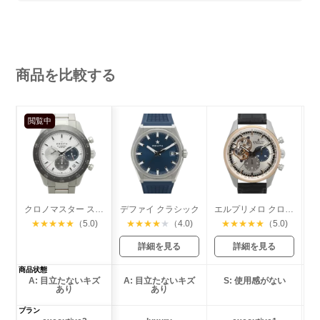
商品を比較する
閲覧中
クロノマスター スポーツ
デファイ クラシック
エルプリメロ クロノマスター オープン
★
★
★
★
★
（5.0)
★
★
★
★
★
（4.0)
★
★
★
★
★
（5.0)
詳細を見る
詳細を見る
商品状態
A: 目立たないキズ
A: 目立たないキズ
S: 使用感がない
あり
あり
プラン