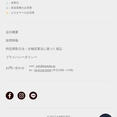
：休業日
：発送業務のみ営業
：カスタマーのみ営業
会社概要
採用情報
特定商取引法・古物営業法に基づく表記
プライバシーポリシー
mail :
info@karitoke.jp
お問い合わせ
tel :
06-6136-6490
(平日10時～17時)
戻る
最初から
© 2017 KARITOKE