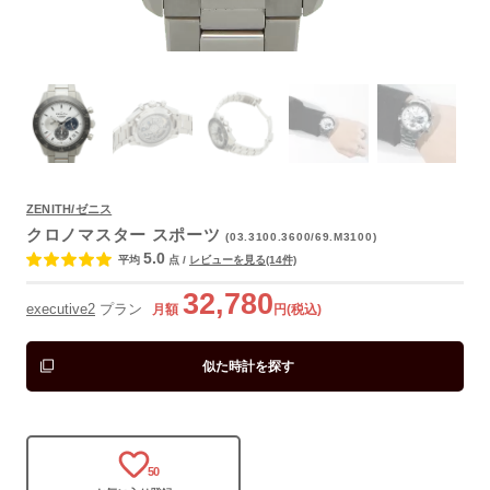
ZENITH/ゼニス
よくあるご質問
クロノマスター スポーツ
(03.3100.3600/69.M3100)
5.0
平均
点
/
レビューを見る(14件)
32,780
executive2
プラン
月額
円(税込)
似た時計を探す
50