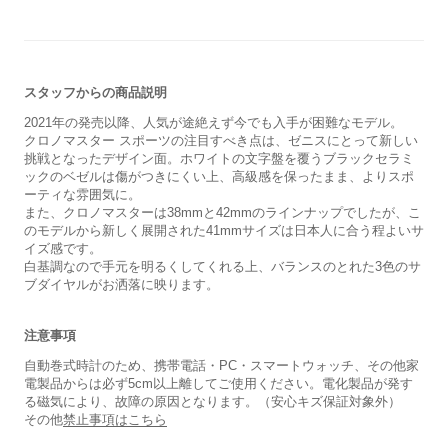
スタッフからの商品説明
2021年の発売以降、人気が途絶えず今でも入手が困難なモデル。
クロノマスター スポーツの注目すべき点は、ゼニスにとって新しい
挑戦となったデザイン面。ホワイトの文字盤を覆うブラックセラミ
ックのベゼルは傷がつきにくい上、高級感を保ったまま、よりスポ
ーティな雰囲気に。
また、クロノマスターは38mmと42mmのラインナップでしたが、こ
のモデルから新しく展開された41mmサイズは日本人に合う程よいサ
イズ感です。
白基調なので手元を明るくしてくれる上、バランスのとれた3色のサ
ブダイヤルがお洒落に映ります。
注意事項
自動巻式時計のため、携帯電話・PC・スマートウォッチ、その他家
電製品からは必ず5cm以上離してご使用ください。電化製品が発す
る磁気により、故障の原因となります。（安心キズ保証対象外）
その他
禁止事項はこちら