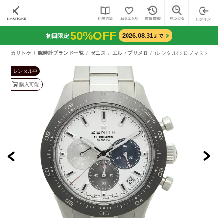
50%OFF
2026.08.31
初回限定
まで
カリトケ
腕時計ブランド一覧
ゼニス
エル・プリメロ
(レンタル)クロノマスター スポ
レンタル中
購入可能