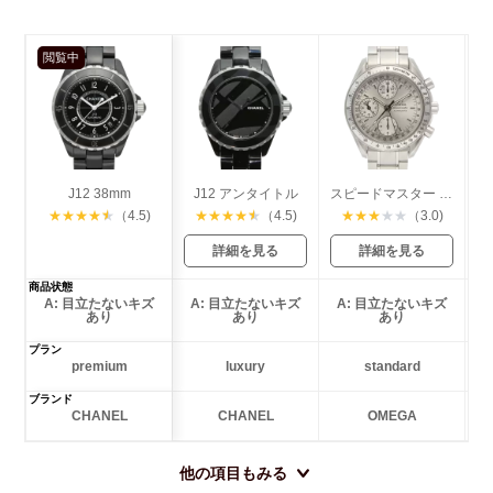
閲覧中
J12 38mm
J12 アンタイトル
スピードマスター トリプルカレンダー
★
★
★
★
★
（4.5)
★
★
★
★
★
（4.5)
★
★
★
★
★
（3.0)
詳細を見る
詳細を見る
商品状態
A: 目立たないキズ
A: 目立たないキズ
A: 目立たないキズ
あり
あり
あり
プラン
premium
luxury
standard
ブランド
CHANEL
CHANEL
OMEGA
他の項目もみる