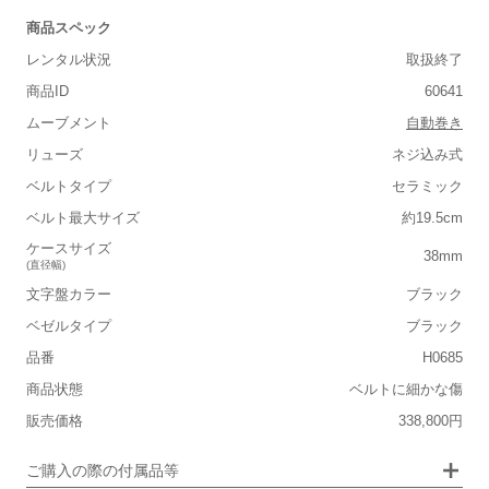
商品スペック
レンタル状況
取扱終了
商品ID
60641
ムーブメント
自動巻き
リューズ
ネジ込み式
ベルトタイプ
セラミック
■重さ(ベルト込み)
ベルト最大サイズ
約19.5cm
軽い
重い
ケースサイズ
38mm
(直径幅)
■ケースの大きさ
文字盤カラー
ブラック
小さい
大きい
ベゼルタイプ
ブラック
品番
H0685
■装飾感
商品状態
ベルトに細かな傷
シンプル
ジュエリー
販売価格
338,800円
■向いているシチュエーション
画像タップで拡大表示
ご購入の際の付属品等