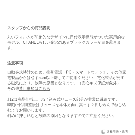
スタッフからの商品説明
丸いフォルムが印象的なデザインに日付表示機能がついた実用的な
モデル。CHANELらしい光沢のあるブラックカラーが目を惹きま
す。
注意事項
自動巻式時計のため、携帯電話・PC・スマートウォッチ、その他家
電製品からは必ず5cm以上離してご使用ください。電化製品が発す
る磁気により、故障の原因となります。（安心キズ保証対象外）
保証書
あり
その他
禁止事項はこちら
箱
なし
J12は商品仕様上、ねじ込み式リューズ部分が非常に繊細です。
時刻/日付調整後はリューズを本体方向に真っすぐ押し込んでねじ込
むようお願いします。
斜めに押し込むと故障の原因となりますのでご注意ください。
各種用語・説明