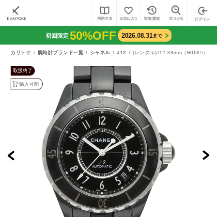
50%OFF
2026.08.31
初回限定
まで
カリトケ
腕時計ブランド一覧
シャネル
J12
(レンタル)J12 38mm（H0685）
取扱終了
購入可能