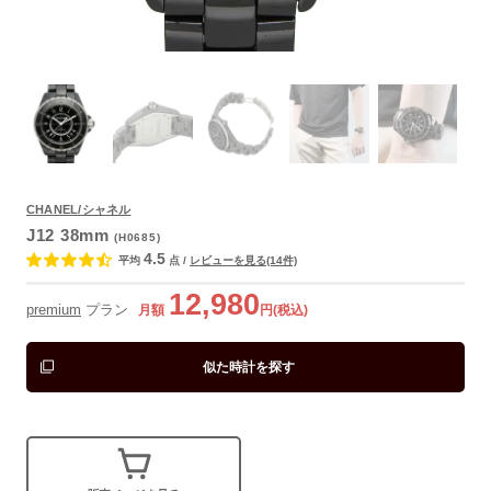
CHANEL/シャネル
よくあるご質問
J12 38mm
(H0685)
4.5
平均
点
/
レビューを見る(14件)
12,980
premium
プラン
月額
円(税込)
似た時計を探す