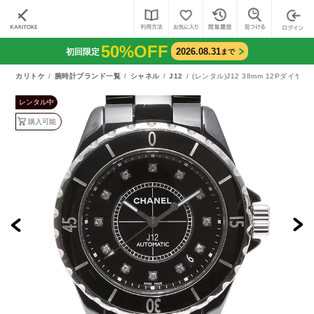
50%OFF
2026.08.31
初回限定
まで
カリトケ
腕時計ブランド一覧
シャネル
J12
(レンタル)J12 38mm 12Pダイヤ（H
レンタル中
購入可能