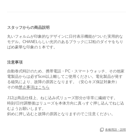
スタッフからの商品説明
丸いフォルムが印象的なデザインに日付表示機能がついた実用的な
モデル。CHANELらしい光沢のあるブラックに12粒のダイヤをちり
ばめ豪華な印象の１本です。
注意事項
自動巻式時計のため、携帯電話・PC・スマートウォッチ、その他家
電製品からは必ず5cm以上離してご使用ください。電化製品が発す
る磁気により、故障の原因となります。（安心キズ保証対象外）
その他
禁止事項はこちら
J12は商品仕様上、ねじ込み式リューズ部分が非常に繊細です。
時刻/日付調整後はリューズを本体方向に真っすぐ押し込んでねじ込
むようお願いします。
斜めに押し込むと故障の原因となりますのでご注意ください。
各種用語・説明