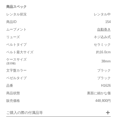
商品スペック
レンタル状況
レンタル中
商品ID
154
ムーブメント
自動巻き
リューズ
ネジ込み式
ベルトタイプ
セラミック
■重さ(ベルト込み)
ベルト最大サイズ
約16.0cm
軽い
重い
ケースサイズ
38mm
(直径幅)
■ケースの大きさ
文字盤カラー
ブラック
小さい
大きい
ベゼルタイプ
ブラック
品番
H1626
■装飾感
保証書
なし
商品状態
裏面に細かな傷
シンプル
ジュエリー
箱
なし
販売価格
448,800円
■向いているシチュエーション
ご購入の際の付属品等