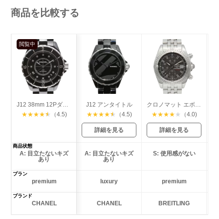
商品を比較する
閲覧中
J12 38mm 12Pダイヤ
J12 アンタイトル
クロノマット エボリューション
★
★
★
★
★
（4.5)
★
★
★
★
★
（4.5)
★
★
★
★
★
（4.0)
詳細を見る
詳細を見る
商品状態
A: 目立たないキズ
A: 目立たないキズ
S: 使用感がない
あり
あり
プラン
premium
luxury
premium
ブランド
CHANEL
CHANEL
BREITLING