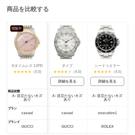
商品を比較する
閲覧中
Gタイムレス 12PD
ダイブ
シードゥエラー
★
★
★
★
★
（5.0)
★
★
★
★
★
（4.0)
★
★
★
★
★
（4.5)
詳細を見る
詳細を見る
商品状態
A: 目立たないキズ
A: 目立たないキズ
A: 目立たないキズ
あり
あり
あり
プラン
casual
casual
executive1
ブランド
GUCCI
GUCCI
ROLEX