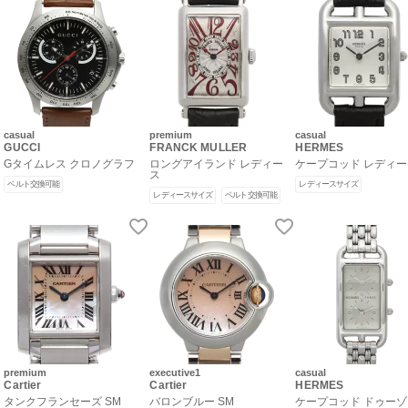
casual
premium
casual
GUCCI
FRANCK MULLER
HERMES
Gタイムレス クロノグラフ
ロングアイランド レディー
ケープコッド レディ
ス
ベルト交換可能
レディースサイズ
レディースサイズ
ベルト交換可能
premium
executive1
casual
Cartier
Cartier
HERMES
タンクフランセーズ SM
バロンブルー SM
ケープコッド ドゥー