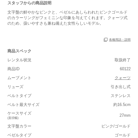
スタッフからの商品説明
文字盤の鮮やかなピンクと、ベゼルにあしらわれたピンクゴールド
のカラーリングがフェミニンな印象を与えてくれます。クォーツ式
のため、扱いやすさも兼ね備えた女性らしいモデル。
各種用語・説明
商品スペック
レンタル状況
取扱終了
商品ID
60122
ムーブメント
クォーツ
リューズ
引き出し式
■重さ(ベルト込み)
ベルトタイプ
ステンレス
軽い
重い
ベルト最大サイズ
約16.5cm
■ケースの大きさ
ケースサイズ
27mm
(直径幅)
小さい
大きい
文字盤カラー
ピンク/ゴールド
ベゼルタイプ
ゴールド
■装飾感