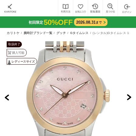
50%OFF
2026.08.31
初回限定
まで
カリトケ
腕時計ブランド一覧
グッチ
Gタイムレス
(レンタル)Gタイムレス 12PD
取扱終了
購入可能
レディースサイズ