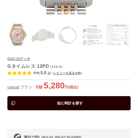
よくあるご質問
GUCCI/グッチ
Gタイムレス 12PD
(126.5)
5.0
平均
点
/
レビューを見る(3件)
5,280
casual
プラン
月額
円(税込)
似た時計を探す
電話で問い合わせ
(06-6136-6490)