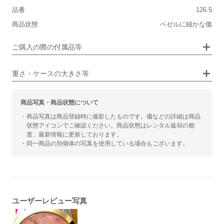
保証書
あり
品番
126.5
シンプル
ジュエリー
箱
あり
商品状態
ベゼルに細かな傷
■向いているシチュエーション
ご購入の際の付属品等
カジュアル
ビジネス
重さ・ケースの大きさ等
商品写真・商品状態について
・商品写真は商品登録時に撮影したものです。傷などの詳細は商品
状態アイコンでご確認ください。商品状態はレンタル返却の都
度、最新情報に更新しております。
・同一商品の別個体の写真を使用している場合もございます。
ユーザーレビュー写真