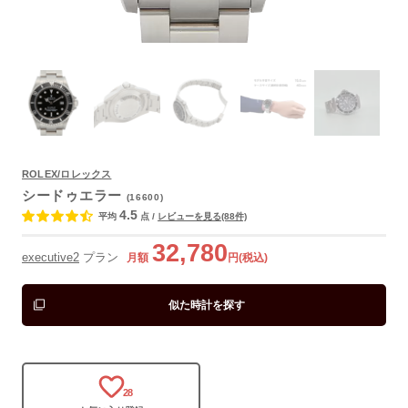
ROLEX/ロレックス
シードゥエラー
(16600)
よくあるご質問
4.5
平均
点
/
レビューを見る(88件)
32,780
executive2
プラン
月額
円(税込)
似た時計を探す
28