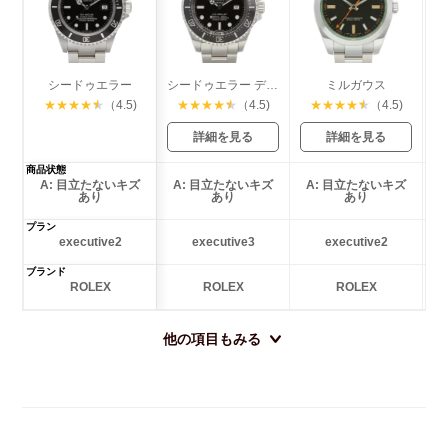
シードゥエラー
シードゥエラー ディープシー
ミルガウス
エ
★
★
★
★
★
（4.5)
★
★
★
★
★
（4.5)
★
★
★
★
★
（4.5)
詳細を見る
詳細を見る
商品状態
A: 目立たないキズ
A: 目立たないキズ
A: 目立たないキズ
あり
あり
あり
プラン
executive2
executive3
executive2
ブランド
ROLEX
ROLEX
ROLEX
他の項目もみる