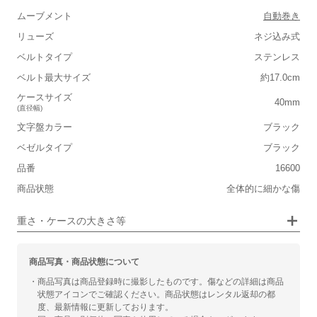
■重さ(ベルト込み)
ムーブメント
自動巻き
軽い
重い
リューズ
ネジ込み式
■ケースの大きさ
ベルトタイプ
ステンレス
ベルト最大サイズ
約17.0cm
小さい
大きい
ケースサイズ
40mm
(直径幅)
■装飾感
文字盤カラー
ブラック
シンプル
ジュエリー
ベゼルタイプ
ブラック
品番
■向いているシチュエーション
16600
商品状態
全体的に細かな傷
カジュアル
ビジネス
重さ・ケースの大きさ等
商品写真・商品状態について
・商品写真は商品登録時に撮影したものです。傷などの詳細は商品
状態アイコンでご確認ください。商品状態はレンタル返却の都
度、最新情報に更新しております。