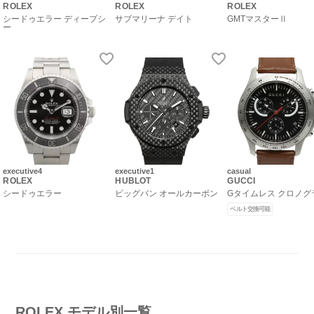
ROLEX
ROLEX
ROLEX
シードゥエラー ディープシ
サブマリーナ デイト
GMTマスターⅡ
ー
executive4
executive1
casual
ROLEX
HUBLOT
GUCCI
シードゥエラー
ビッグバン オールカーボン
Gタイムレス クロノグ
ベルト交換可能
ROLEX モデル別一覧