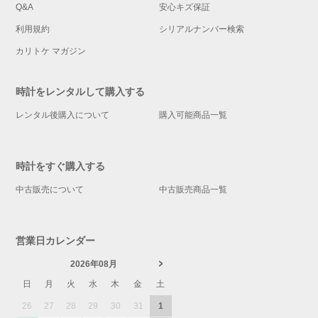
Q&A
安心キズ保証
利用規約
シリアルナンバー検索
カリトケ マガジン
時計をレンタルして購入する
レンタル後購入について
購入可能商品一覧
時計をすぐ購入する
中古販売について
中古販売商品一覧
営業日カレンダー
2026年08月
日
月
火
水
木
金
土
26
27
28
29
30
31
1